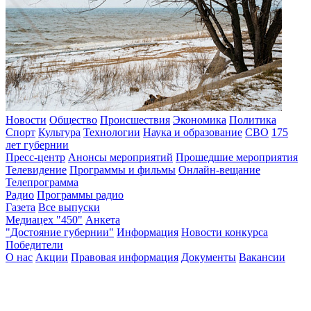
Новости
Общество
Происшествия
Экономика
Политика
Спорт
Культура
Технологии
Наука и образование
СВО
175
лет губернии
Пресс-центр
Анонсы мероприятий
Прошедшие мероприятия
Телевидение
Программы и фильмы
Онлайн-вещание
Телепрограмма
Радио
Программы радио
Газета
Все выпуски
Медиацех "450"
Анкета
"Достояние губернии"
Информация
Новости конкурса
Победители
О нас
Акции
Правовая информация
Документы
Вакансии