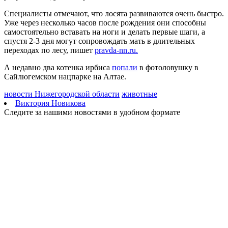
Занесло на встречку: в Волжском районе погиб 19-летний
Специалисты отмечают, что лосята развиваются очень быстро.
водитель "Калины"
Уже через несколько часов после рождения они способны
10.08.2026 | 08:31
самостоятельно вставать на ноги и делать первые шаги, а
В Самарской области с ночи 10 августа действует опасность
спустя 2-3 дня могут сопровождать мать в длительных
БПЛА
переходах по лесу, пишет
pravda-nn.ru.
10.08.2026 | 08:10
Аномальная жара спадет: какая погода будет 10 августа в
А недавно два котенка ирбиса
попали
в фотоловушку в
Самарской области
Сайлюгемском нацпарке на Алтае.
10.08.2026 | 07:15
В Самаре представят последнюю книгу Виталия Стадникова о
новости Нижегородской области
животные
Фабрике-кухне
Виктория Новикова
09.08.2026 | 22:05
Следите за нашими новостями в удобном формате
Как помочь кошке справиться со стрессом: советы эксперта
09.08.2026 | 21:47
Эксперт рассказал, как мошенники используют старые сим-
карты
09.08.2026 | 21:32
В Тольятти восстановили движение на дорогах после падения
деревьев
09.08.2026 | 21:04
Персеиды и парад планет: какие астрономические явления
произойдут в августе
09.08.2026 | 20:59
В России могут сократить срок оплаты штрафов для авто с
иностранными номерами