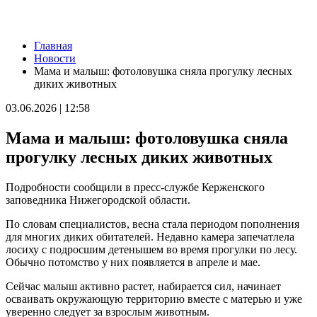
Новости
Главная
Хрустит и не подгорает: селекционеры ООО "Агростар"
Новости
вывели новые сорта картофеля, которые пригодны для
Мама и малыш: фотоловушка сняла прогулку лесных
переработки на чипсы и фри
диких животных
10.08.2026 | 10:00
В Кинеле 10 августа на нескольких улицах не будет
03.06.2026 | 12:58
электричества
10.08.2026 | 09:54
Мама и малыш: фотоловушка сняла
Опасная инфекция через обычную рану: как защититься от
столбняка
прогулку лесных диких животных
10.08.2026 | 09:50
В "Курумоче" 10 августа задерживаются около 30 рейсов
Подробности сообщили в пресс-службе Керженского
10.08.2026 | 09:39
заповедника Нижегородской области.
Народные приметы на 11 августа 2026 года: что нельзя делать
в этот день
По словам специалистов, весна стала периодом пополнения
10.08.2026 | 09:23
для многих диких обитателей. Недавно камера запечатлела
В Москве продолжает работу фотовыставка о Самаре
лосиху с подросшим детенышем во время прогулки по лесу.
10.08.2026 | 09:14
Обычно потомство у них появляется в апреле и мае.
Самарцы 10 августа встали в пробке из-за замены трамвайных
путей на Ново-Садовой
Сейчас малыш активно растет, набирается сил, начинает
10.08.2026 | 09:01
осваивать окружающую территорию вместе с матерью и уже
День гиревого спорта: какие праздники отмечают 10 августа
уверенно следует за взрослым животным.
10.08.2026 | 08:32