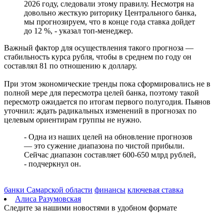
2026 году, следовали этому правилу. Несмотря на
08.08.2026 | 20:01
довольно жесткую риторику Центрального банка,
Состав ХК ЦСК ВВС пополнили два нападающих
мы прогнозируем, что в конце года ставка дойдет
08.08.2026 | 19:39
до 12 %, - указал топ-менеджер.
Вячеслав Федорищев: "В Самарской области сильные,
спортивные и талантливые люди"
Важный фактор для осуществления такого прогноза —
08.08.2026 | 19:11
стабильность курса рубля, чтобы в среднем по году он
8 августа самарские "Крылья Советов" на домашнем стадионе
составлял 81 по отношению к доллару.
уступили "Балтике"
08.08.2026 | 18:41
При этом экономические тренды пока сформировались не в
Вячеслав Федорищев: "У нас очень сильная федерация
полной мере для пересмотра целей банка, поэтому такой
прыжков на батуте"
пересмотр ожидается по итогам первого полугодия. Пьянов
08.08.2026 | 17:57
уточнил: ждать радикальных изменений в прогнозах по
Самарцев приглашают на бесплатные тренировки 9 августа
целевым ориентирам группы не нужно.
08.08.2026 | 17:38
8 августа в Самаре косят траву на 20-ти улицах
- Одна из наших целей на обновление прогнозов
08.08.2026 | 17:08
— это сужение диапазона по чистой прибыли.
Школы Самарской области перейдут на обновленную
Сейчас диапазон составляет 600-650 млрд рублей,
программу с 1 сентября
- подчеркнул он.
08.08.2026 | 16:39
В Самарской области 8 августа объявили штормовое
предупреждение
банки Самарской области
финансы
ключевая ставка
08.08.2026 | 16:30
Алиса Разумовская
Вячеслав Федорищев вручил награды спортсменам, тренерам
Следите за нашими новостями в удобном формате
и ветеранам