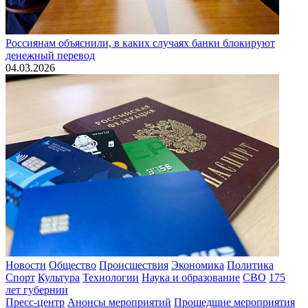
Россиянам объяснили, в каких случаях банки блокируют
денежный перевод
04.03.2026
Новости
Общество
Происшествия
Экономика
Политика
Спорт
Культура
Технологии
Наука и образование
СВО
175
лет губернии
Пресс-центр
Анонсы мероприятий
Прошедшие мероприятия