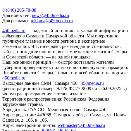
8 (846) 205-78-88
Для новостей:
news@450media.ru
Для рекламы:
reklama@450media.ru
450media.ru
— надежный источник актуальной информации о
событиях в Самаре и Самарской области. Мы оперативно
публикуем главные новости региона и экспертные
комментарии. ЧП, интервью, рекомендации специалистов,
гайды, последние новости, все самое важное о жизни Самары
и Самарской области — на одной площадке.
Наш основной принцип — быстро доставлять жителям
губернии проверенную, полную и достоверную информацию.
Читайте новости Самары, Тольятти и всей области на портале
450media.ru
.
Выходные данные СМИ "Самара 450"
450media.ru
(регистрационный номер: ЭЛ № ФС77-90097 от 26.09.2025 г.)
Форма распространения: сетевое издание.
Территория распространения: Российская Федерация,
зарубежные страны.
Учредитель: ГАУ СО "Медиаагентство "Самара 450"
Адрес редакции: 443068, Самарская обл., г. Самара, ул. Ново-
Садовая, д. 106, к. 106.
Адрес электронной почты:
webmaster@450media.ru
Телефон редакции:
8 (846) 226-65-66