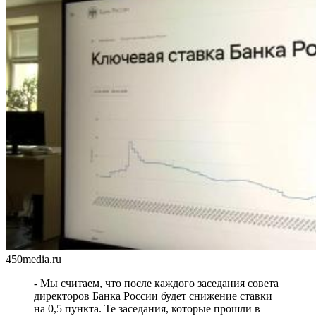
Днем строителя
09.08.2026 | 09:33
Персеиды: самарцам рассказали, как увидеть звездопад с 12 по
14 августа
09.08.2026 | 09:17
Народные приметы на 10 августа 2026 года: что нельзя делать
в этот день
09.08.2026 | 09:13
День строителя в России: какие даты отмечаются 9 августа
09.08.2026 | 08:20
В Самарской области 9 августа будет аномальная жара
09.08.2026 | 07:04
Серия магнитных бурь ожидается в Самарской области во
второй половине августа
08.08.2026 | 21:52
"Акрон" вничью сыграл с "Локомотивом" в третьем туре РПЛ
08.08.2026 | 21:26
Вячеслав Федорищев поздравил "Волонтёров-медиков" с
десятилетием
08.08.2026 | 21:07
450media.ru
Есть погибшие: в Ставропольском районе столкнулись две
моторные лодки
- Мы считаем, что после каждого заседания совета
08.08.2026 | 20:33
директоров Банка России будет снижение ставки
Вячеслав Федорищев – в топ-3 губернаторов по количеству
на 0,5 пункта. Те заседания, которые прошли в
подписчиков в "МАКСе"