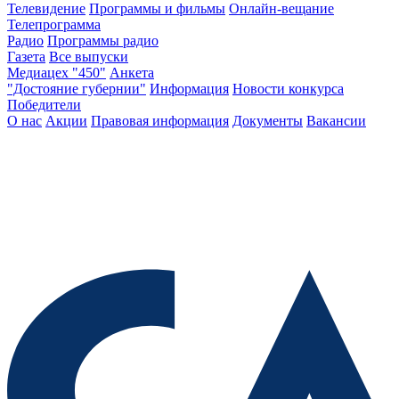
Телевидение
Программы и фильмы
Онлайн-вещание
Телепрограмма
Радио
Программы радио
Газета
Все выпуски
Медиацех "450"
Анкета
"Достояние губернии"
Информация
Новости конкурса
Победители
О нас
Акции
Правовая информация
Документы
Вакансии