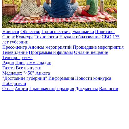
Новости
Общество
Происшествия
Экономика
Политика
Спорт
Культура
Технологии
Наука и образование
СВО
175
лет губернии
Пресс-центр
Анонсы мероприятий
Прошедшие мероприятия
Телевидение
Программы и фильмы
Онлайн-вещание
Телепрограмма
Радио
Программы радио
Газета
Все выпуски
Медиацех "450"
Анкета
"Достояние губернии"
Информация
Новости конкурса
Победители
О нас
Акции
Правовая информация
Документы
Вакансии