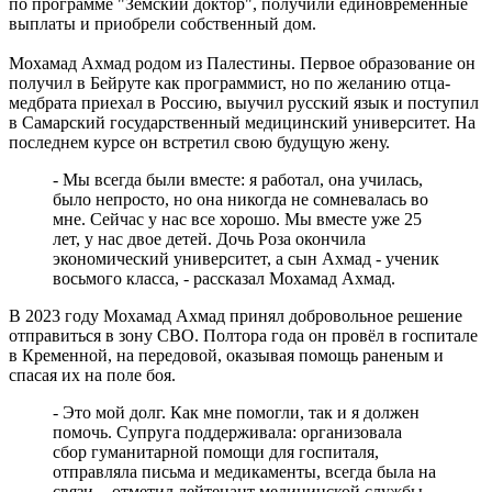
по программе "Земский доктор", получили единовременные
На Самарскую область 9 августа обрушатся гроза, ливень и
выплаты и приобрели собственный дом.
град
09.08.2026 | 12:12
Мохамад Ахмад родом из Палестины. Первое образование он
В Самаре открыли обновленный стадион филиала ЦСКА
получил в Бейруте как программист, но по желанию отца-
09.08.2026 | 11:49
медбрата приехал в Россию, выучил русский язык и поступил
В самарском парке Гагарина отметили День физкультурника
в Самарский государственный медицинский университет. На
09.08.2026 | 11:41
последнем курсе он встретил свою будущую жену.
В похвистневском парке "Юбилейный" появилась новая
спортплощадка
- Мы всегда были вместе: я работал, она училась,
09.08.2026 | 11:31
было непросто, но она никогда не сомневалась во
Самарца отправили в колонию за похищение телефона и
мне. Сейчас у нас все хорошо. Мы вместе уже 25
денег с карты
лет, у нас двое детей. Дочь Роза окончила
09.08.2026 | 11:28
экономический университет, а сын Ахмад - ученик
В Тольятти спасли подростков на сапборде, которых унесло от
восьмого класса, - рассказал Мохамад Ахмад.
берега
09.08.2026 | 10:56
В 2023 году Мохамад Ахмад принял добровольное решение
9 августа на нескольких улицах Самары не будет холодной
отправиться в зону СВО. Полтора года он провёл в госпитале
воды
в Кременной, на передовой, оказывая помощь раненым и
09.08.2026 | 10:29
спасая их на поле боя.
В Самарской области 9 августа около 5 часов действовала
беспилотная опасность
- Это мой долг. Как мне помогли, так и я должен
09.08.2026 | 10:24
помочь. Супруга поддерживала: организовала
Врач перечислил полезные для работы мозга продукты
сбор гуманитарной помощи для госпиталя,
09.08.2026 | 10:05
отправляла письма и медикаменты, всегда была на
Вячеслав Федорищев поздравил жителей Самарской области с
связи, - отметил лейтенант медицинской службы.