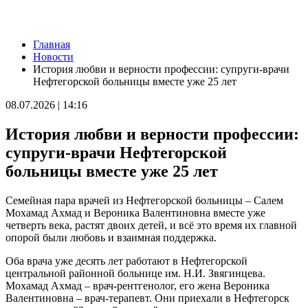
Новости
Главная
Пенсионерка из Ставропольского района потеряла 650 тысяч
Новости
рублей из-за аферистов
История любви и верности профессии: супруги-врачи
09.08.2026 | 16:40
Нефтегорской больницы вместе уже 25 лет
Вернут деньги: мошенники обманули пенсионерку из Самары
на 950 тысяч рублей
08.07.2026 | 14:16
09.08.2026 | 16:38
Из-за непогоды в Тольятти усилили работу аварийных служб
История любви и верности профессии:
09.08.2026 | 15:35
Где в Самаре приведут в порядок газоны 9 августа: список
супруги-врачи Нефтегорской
адресов
больницы вместе уже 25 лет
09.08.2026 | 15:31
Нападающий КС рассказал об игре команды с новым
тренером
Семейная пара врачей из Нефтегорской больницы – Салем
09.08.2026 | 15:05
Мохамад Ахмад и Вероника Валентиновна вместе уже
Вратарь Гудиев рассказал о тактике "Акрона" на матч с
четверть века, растят двоих детей, и всё это время их главной
"Локомотивом"
опорой были любовь и взаимная поддержка.
09.08.2026 | 14:25
В Красноглинском районе Самары водитель легковушки сбил
Оба врача уже десять лет работают в Нефтегорской
ребенка
центральной районной больнице им. Н.И. Звягинцева.
09.08.2026 | 14:16
Мохамад Ахмад – врач-рентгенолог, его жена Вероника
В России могут отменить ЕГЭ с 2027 года
Валентиновна – врач-терапевт. Они приехали в Нефтегорск
09.08.2026 | 12:35