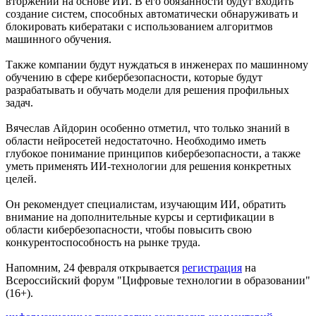
вторжений на основе ИИ. В его обязанности будут входить
08.08.2026 | 17:38
создание систем, способных автоматически обнаруживать и
8 августа в Самаре косят траву на 20-ти улицах
блокировать кибератаки с использованием алгоритмов
08.08.2026 | 17:08
машинного обучения.
Школы Самарской области перейдут на обновленную
программу с 1 сентября
Также компании будут нуждаться в инженерах по машинному
08.08.2026 | 16:39
обучению в сфере кибербезопасности, которые будут
В Самарской области 8 августа объявили штормовое
разрабатывать и обучать модели для решения профильных
предупреждение
задач.
08.08.2026 | 16:30
Вячеслав Федорищев вручил награды спортсменам, тренерам
Вячеслав Айдорин особенно отметил, что только знаний в
и ветеранам
области нейросетей недостаточно. Необходимо иметь
08.08.2026 | 15:59
глубокое понимание принципов кибербезопасности, а также
Где в Самаре отключат холодную воду с 10 по 12 августа:
уметь применять ИИ-технологии для решения конкретных
список адресов
целей.
08.08.2026 | 15:44
Ливень с грозой и жара до 35 °C ожидаются в Самарской
Он рекомендует специалистам, изучающим ИИ, обратить
области 9 августа
внимание на дополнительные курсы и сертификации в
08.08.2026 | 15:18
области кибербезопасности, чтобы повысить свою
Самарцев приглашают на бесплатные показы советского кино
конкурентоспособность на рынке труда.
8 и 9 августа
08.08.2026 | 14:52
Напомним, 24 февраля открывается
регистрация
на
Вячеслав Федорищев награжден почетной грамотой
Всероссийский форум "Цифровые технологии в образовании"
Минобороны России
(16+).
08.08.2026 | 14:23