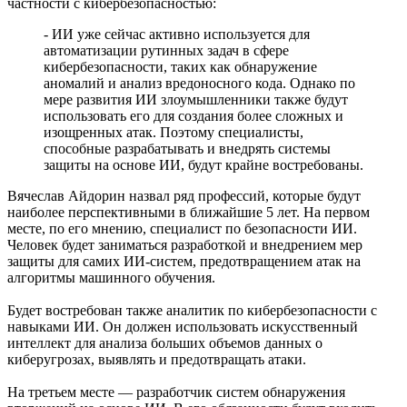
частности с кибербезопасностью:
второй половине августа
08.08.2026 | 21:52
- ИИ уже сейчас активно используется для
"Акрон" вничью сыграл с "Локомотивом" в третьем туре РПЛ
автоматизации рутинных задач в сфере
08.08.2026 | 21:26
кибербезопасности, таких как обнаружение
Вячеслав Федорищев поздравил "Волонтёров-медиков" с
аномалий и анализ вредоносного кода. Однако по
десятилетием
мере развития ИИ злоумышленники также будут
08.08.2026 | 21:07
использовать его для создания более сложных и
Есть погибшие: в Ставропольском районе столкнулись две
изощренных атак. Поэтому специалисты,
моторные лодки
способные разрабатывать и внедрять системы
08.08.2026 | 20:33
защиты на основе ИИ, будут крайне востребованы.
Вячеслав Федорищев – в топ-3 губернаторов по количеству
подписчиков в "МАКСе"
Вячеслав Айдорин назвал ряд профессий, которые будут
08.08.2026 | 20:01
наиболее перспективными в ближайшие 5 лет. На первом
Состав ХК ЦСК ВВС пополнили два нападающих
месте, по его мнению, специалист по безопасности ИИ.
08.08.2026 | 19:39
Человек будет заниматься разработкой и внедрением мер
Вячеслав Федорищев: "В Самарской области сильные,
защиты для самих ИИ-систем, предотвращением атак на
спортивные и талантливые люди"
алгоритмы машинного обучения.
08.08.2026 | 19:11
8 августа самарские "Крылья Советов" на домашнем стадионе
Будет востребован также аналитик по кибербезопасности с
уступили "Балтике"
навыками ИИ. Он должен использовать искусственный
08.08.2026 | 18:41
интеллект для анализа больших объемов данных о
Вячеслав Федорищев: "У нас очень сильная федерация
киберугрозах, выявлять и предотвращать атаки.
прыжков на батуте"
08.08.2026 | 17:57
На третьем месте — разработчик систем обнаружения
Самарцев приглашают на бесплатные тренировки 9 августа