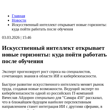
Новости
Главная
9 августа на нескольких улицах Самары не будет холодной
Новости
воды
Искусственный интеллект открывает новые горизонты:
09.08.2026 | 10:29
куда пойти работать после обучения
В Самарской области 9 августа около 5 часов действовала
беспилотная опасность
03.03.2026 | 15:46
09.08.2026 | 10:24
Врач перечислил полезные для работы мозга продукты
Искусственный интеллект открывает
09.08.2026 | 10:05
Вячеслав Федорищев поздравил жителей Самарской области с
новые горизонты: куда пойти работать
Днем строителя
после обучения
09.08.2026 | 09:33
Персеиды: самарцам рассказали, как увидеть звездопад с 12 по
14 августа
Эксперт прогнозирует рост спроса на специалистов,
09.08.2026 | 09:17
сочетающих знания в области ИИ и кибербезопасности.
Народные приметы на 10 августа 2026 года: что нельзя делать
в этот день
Быстрое развитие искусственного интеллекта меняет рынок
09.08.2026 | 09:13
труда, создавая новые возможности. Ведущий эксперт по
День строителя в России: какие даты отмечаются 9 августа
кибербезопасности одной из российских IT-компаний
09.08.2026 | 08:20
Вячеслав Айдорин специально для "Самара 450" рассказал,
В Самарской области 9 августа будет аномальная жара
что в ближайшем будущем наиболее перспективным
09.08.2026 | 07:04
направлением станет интеграция ИИ с другими сферами, в
Серия магнитных бурь ожидается в Самарской области во