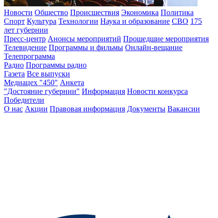
Новости
Общество
Происшествия
Экономика
Политика
Спорт
Культура
Технологии
Наука и образование
СВО
175
лет губернии
Пресс-центр
Анонсы мероприятий
Прошедшие мероприятия
Телевидение
Программы и фильмы
Онлайн-вещание
Телепрограмма
Радио
Программы радио
Газета
Все выпуски
Медиацех "450"
Анкета
"Достояние губернии"
Информация
Новости конкурса
Победители
О нас
Акции
Правовая информация
Документы
Вакансии