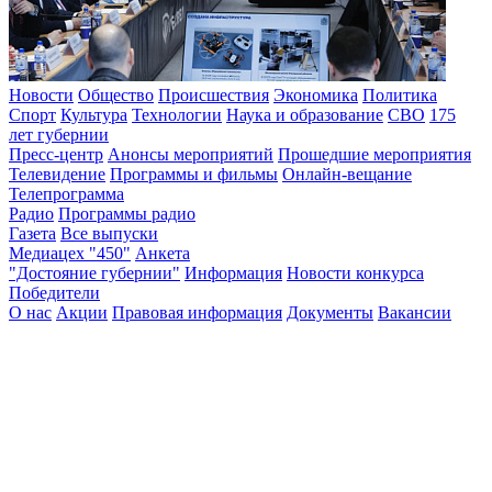
Новости
Общество
Происшествия
Экономика
Политика
Спорт
Культура
Технологии
Наука и образование
СВО
175
лет губернии
Пресс-центр
Анонсы мероприятий
Прошедшие мероприятия
Телевидение
Программы и фильмы
Онлайн-вещание
Телепрограмма
Радио
Программы радио
Газета
Все выпуски
Медиацех "450"
Анкета
"Достояние губернии"
Информация
Новости конкурса
Победители
О нас
Акции
Правовая информация
Документы
Вакансии