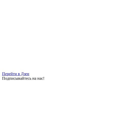
06.08.2026 | 15:12
Вакансии потерявшим работу, экскурсия для инвалидов и
новые схемы мошенников: о чем расскажет "Волжская
коммуна" 7 августа
06.08.2026 | 15:00
Перейти в Дзен
Подписывайтесь на нас!