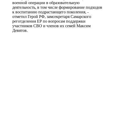
военной операции в образовательную
06.08.2026 | 22:34
деятельность, в том числе формирование подходов
В поселке Курумоч 6 августа столкнулись два автомобиля
к воспитанию подрастающего поколения, -
06.08.2026 | 22:08
отметил Герой РФ, замсекретаря Самарского
Новый облик двора на Молодогвардейской: горожане
реготделения ЕР по вопросам поддержки
обсудили дальнейшее благоустройство
участников СВО и членов их семей Максим
06.08.2026 | 21:41
Девятов.
Вячеслав Федорищев поздравил командование и личный
состав 76-й дивизии ПВО с присвоением звания
"Гвардейской"
06.08.2026 | 21:01
На заседании Правительства Самарской области обсудили
исполнение бюджета региона за первое полугодие
06.08.2026 | 20:14
Ремонт улицы XXII Партсъезда в Самаре подходит к
завершению
06.08.2026 | 18:57
В Отрадненской больнице после капремонта открылся
обновленный терапевтический корпус
06.08.2026 | 18:53
В Жигулевске почти 200 человек проверились на рак кожи
06.08.2026 | 18:46
В Самарской области прошло первое заседание Экспертного
клуба для общественного контроля за выборами
06.08.2026 | 18:26
Тольяттинцев 6 августа приглашают посмотреть кино под