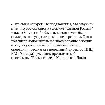
звездами
06.08.2026 | 17:56
16-летний подросток восстанавливается в больнице после
налета БПЛА
06.08.2026 | 17:46
- Это были конкретные предложения, мы озвучили
На судоремонтном заводе Самары заложили кили двух новых
и те, что обсуждались на форуме "Единой России"
пассажирских судов
у нас, в Самарской области, которые уже были
06.08.2026 | 17:42
поддержаны губернатором нашего региона. Это в
Жителей Тольятти приглашают на набережную на шоу-
том числе дополнительное квотирование рабочих
вечеринку
мест для участников специальной военной
06.08.2026 | 17:23
операции, - рассказал генеральный директор НПЦ
Стало известно, на каких улицах Самары постригли газоны 6
БАС "Самара", участник президентской
августа
программы "Время героев" Константин Яшин.
06.08.2026 | 17:10
На железнодорожных переездах Самарской области
произошло пять ДТП с начала года
06.08.2026 | 17:09
Бесплатные тренировки и танцы: куда сходить в Самаре 7
августа
06.08.2026 | 17:05
В Тольятти пенсионер передал курьеру мошенников пакет с
нарезанными газетами вместо денег
06.08.2026 | 16:57
В первый день окружных соревнований проекта для