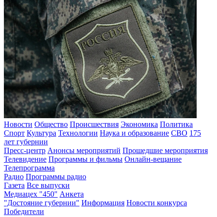
Новости
Общество
Происшествия
Экономика
Политика
Спорт
Культура
Технологии
Наука и образование
СВО
175
лет губернии
Пресс-центр
Анонсы мероприятий
Прошедшие мероприятия
Телевидение
Программы и фильмы
Онлайн-вещание
Телепрограмма
Радио
Программы радио
Газета
Все выпуски
Медиацех "450"
Анкета
"Достояние губернии"
Информация
Новости конкурса
Победители