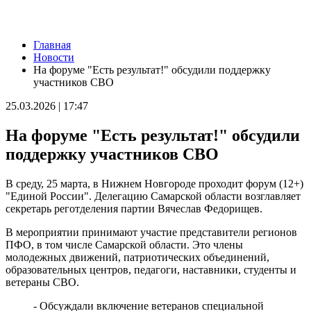
Новости
Главная
В Тольятти обновляют спортивные площадки и хоккейные
Новости
корты
На форуме "Есть результат!" обсудили поддержку
07.08.2026 | 08:59
участников СВО
День службы специальной связи и информации при ФСО РФ:
какие праздники отмечают 7 августа
25.03.2026 | 17:47
07.08.2026 | 08:51
В Самарской области угроза атаки БПЛА 7 августа
На форуме "Есть результат!" обсудили
действовала 4 часа
07.08.2026 | 08:25
поддержку участников СВО
В Тимашевской амбулатории завершили косметический
ремонт
В среду, 25 марта, в Нижнем Новгороде проходит форум (12+)
07.08.2026 | 08:07
"Единой России". Делегацию Самарской области возглавляет
Без слез и стресса: врач рассказал, как отлучить ребенка от
секретарь реготделения партии Вячеслав Федорищев.
груди
07.08.2026 | 07:11
В мероприятии принимают участие представители регионов
34 градуса и без осадков: погода 7 августа в Самарской
ПФО, в том числе Самарской области. Это члены
области
молодежных движений, патриотических объединений,
07.08.2026 | 06:07
образовательных центров, педагоги, наставники, студенты и
Губернатор Вячеслав Федорищев и первый заместитель
ветераны СВО.
председателя Комитета Госдумы по бюджету и налогам
Леонид Симановский обсудили перспективное развитие
- Обсуждали включение ветеранов специальной
Самарского региона