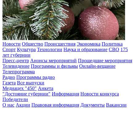
Новости
Общество
Происшествия
Экономика
Политика
Спорт
Культура
Технологии
Наука и образование
СВО
175
лет губернии
Пресс-центр
Анонсы мероприятий
Прошедшие мероприятия
Телевидение
Программы и фильмы
Онлайн-вещание
Телепрограмма
Радио
Программы радио
Газета
Все выпуски
Медиацех "450"
Анкета
"Достояние губернии"
Информация
Новости конкурса
Победители
О нас
Акции
Правовая информация
Документы
Вакансии