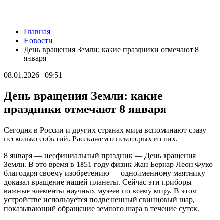
Новости
Главная
Из-за непогоды в Тольятти усилили работу аварийных служб
Новости
09.08.2026 | 15:35
День вращения Земли: какие праздники отмечают 8
Где в Самаре приведут в порядок газоны 9 августа: список
января
адресов
09.08.2026 | 15:31
08.01.2026 | 09:51
Нападающий КС рассказал об игре команды с новым
тренером
День вращения Земли: какие
09.08.2026 | 15:05
Вратарь Гудиев рассказал о тактике "Акрона" на матч с
праздники отмечают 8 января
"Локомотивом"
09.08.2026 | 14:25
Сегодня в России и других странах мира вспоминают сразу
В Красноглинском районе Самары водитель легковушки сбил
несколько событий. Расскажем о некоторых из них.
ребенка
09.08.2026 | 14:16
8 января — неофициальный праздник — День вращения
В России могут отменить ЕГЭ с 2027 года
Земли. В это время в 1851 году физик Жан Бернар Леон Фуко
09.08.2026 | 12:35
благодаря своему изобретению — одноименному маятнику —
На Самарскую область 9 августа обрушатся гроза, ливень и
доказал вращение нашей планеты. Сейчас эти приборы —
град
важные элементы научных музеев по всему миру. В этом
09.08.2026 | 12:12
устройстве используется подвешенный свинцовый шар,
В Самаре открыли обновленный стадион филиала ЦСКА
показывающий обращение земного шара в течение суток.
09.08.2026 | 11:49
В самарском парке Гагарина отметили День физкультурника