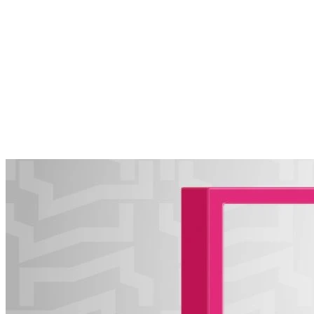
известен не только хлебом
06.08.2026 | 14:32
В июле в "Курумоче" у пассажиров изъяли 460 кг чая,
фруктов и зелени
06.08.2026 | 14:13