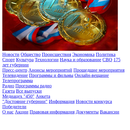
Новости
Общество
Происшествия
Экономика
Политика
Спорт
Культура
Технологии
Наука и образование
СВО
175
лет губернии
Пресс-центр
Анонсы мероприятий
Прошедшие мероприятия
Телевидение
Программы и фильмы
Онлайн-вещание
Телепрограмма
Радио
Программы радио
Газета
Все выпуски
Медиацех "450"
Анкета
"Достояние губернии"
Информация
Новости конкурса
Победители
О нас
Акции
Правовая информация
Документы
Вакансии