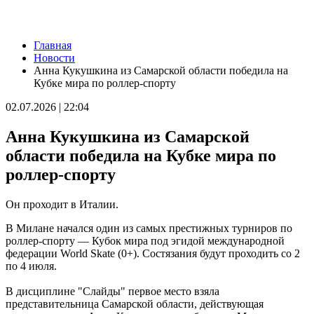
Новости
Главная
Губернатор Вячеслав Федорищев и первый заместитель
Новости
председателя Комитета Госдумы по бюджету и налогам
Анна Кукушкина из Самарской области победила на
Леонид Симановский обсудили перспективное развитие
Кубке мира по роллер-спорту
Самарского региона
06.08.2026 | 22:34
02.07.2026 | 22:04
В поселке Курумоч 6 августа столкнулись два автомобиля
06.08.2026 | 22:08
Анна Кукушкина из Самарской
Новый облик двора на Молодогвардейской: горожане
обсудили дальнейшее благоустройство
области победила на Кубке мира по
06.08.2026 | 21:41
роллер-спорту
Вячеслав Федорищев поздравил командование и личный
состав 76-й дивизии ПВО с присвоением звания
"Гвардейской"
Он проходит в Италии.
06.08.2026 | 21:01
На заседании Правительства Самарской области обсудили
В Милане начался один из самых престижных турниров по
исполнение бюджета региона за первое полугодие
роллер-спорту — Кубок мира под эгидой международной
06.08.2026 | 20:14
федерации World Skate (0+). Состязания будут проходить со 2
Ремонт улицы XXII Партсъезда в Самаре подходит к
по 4 июля.
завершению
06.08.2026 | 18:57
В дисциплине "Слайды" первое место взяла
В Отрадненской больнице после капремонта открылся
представительница Самарской области, действующая
обновленный терапевтический корпус