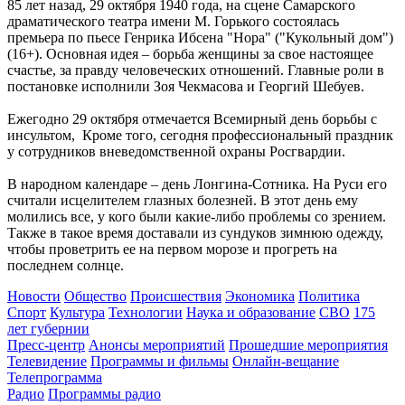
85 лет назад, 29 октября 1940 года, на сцене Самарского
Есть погибшие: в Ставропольском районе столкнулись две
драматического театра имени М. Горького состоялась
моторные лодки
премьера по пьесе Генрика Ибсена "Нора" ("Кукольный дом")
08.08.2026 | 20:33
(16+). Основная идея – борьба женщины за свое настоящее
Вячеслав Федорищев – в топ-3 губернаторов по количеству
счастье, за правду человеческих отношений. Главные роли в
подписчиков в "МАКСе"
постановке исполнили Зоя Чекмасова и Георгий Шебуев.
08.08.2026 | 20:01
Состав ХК ЦСК ВВС пополнили два нападающих
Ежегодно 29 октября отмечается Всемирный день борьбы с
08.08.2026 | 19:39
инсультом, Кроме того, сегодня профессиональный праздник
Вячеслав Федорищев: "В Самарской области сильные,
у сотрудников вневедомственной охраны Росгвардии.
спортивные и талантливые люди"
08.08.2026 | 19:11
В народном календаре – день Лонгина-Сотника. На Руси его
8 августа самарские "Крылья Советов" на домашнем стадионе
считали исцелителем глазных болезней. В этот день ему
уступили "Балтике"
молились все, у кого были какие-либо проблемы со зрением.
08.08.2026 | 18:41
Также в такое время доставали из сундуков зимнюю одежду,
Вячеслав Федорищев: "У нас очень сильная федерация
чтобы проветрить ее на первом морозе и прогреть на
прыжков на батуте"
последнем солнце.
08.08.2026 | 17:57
Самарцев приглашают на бесплатные тренировки 9 августа
Новости
Общество
Происшествия
Экономика
Политика
08.08.2026 | 17:38
Спорт
Культура
Технологии
Наука и образование
СВО
175
8 августа в Самаре косят траву на 20-ти улицах
лет губернии
08.08.2026 | 17:08
Пресс-центр
Анонсы мероприятий
Прошедшие мероприятия
Школы Самарской области перейдут на обновленную
Телевидение
Программы и фильмы
Онлайн-вещание
программу с 1 сентября
Телепрограмма
08.08.2026 | 16:39
Радио
Программы радио