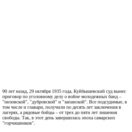
беспилотная опасность
09.08.2026 | 10:24
Врач перечислил полезные для работы мозга продукты
09.08.2026 | 10:05
Вячеслав Федорищев поздравил жителей Самарской области с
Днем строителя
09.08.2026 | 09:33
Персеиды: самарцам рассказали, как увидеть звездопад с 12 по
14 августа
09.08.2026 | 09:17
Народные приметы на 10 августа 2026 года: что нельзя делать
в этот день
09.08.2026 | 09:13
День строителя в России: какие даты отмечаются 9 августа
09.08.2026 | 08:20
В Самарской области 9 августа будет аномальная жара
09.08.2026 | 07:04
90 лет назад, 29 октября 1935 года, Куйбышевский суд вынес
Серия магнитных бурь ожидается в Самарской области во
приговор по уголовному делу о войне молодежных банд –
второй половине августа
"низовской", "дубровской" и "запанской". Все подсудимые, в
08.08.2026 | 21:52
том числе и главари, получили по десять лет заключения в
"Акрон" вничью сыграл с "Локомотивом" в третьем туре РПЛ
лагерях, а рядовые бойцы – от трех до пяти лет лишения
08.08.2026 | 21:26
свободы. Так, в этот день завершилась эпоха самарских
Вячеслав Федорищев поздравил "Волонтёров-медиков" с
"горчишников".
десятилетием
08.08.2026 | 21:07