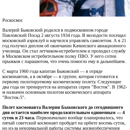
Вячеслав Федорищев награжден почетной грамотой
Минобороны России
08.08.2026 | 14:23
Роскосмос
Самарскую область накроет гроза с градом 8 августа
08.08.2026 | 14:13
Валерий Быковский родился в подмосковном городе
Самарцам покажут фильм о жизни и трагической гибели
Павловский Посад 2 августа 1934 года. В молодости посещал
Ивана Блока
московский аэроклуб и научился управлять самолетом. А в 21
08.08.2026 | 12:52
год получил диплом об окончании Качинского авиационного
Стали известны подробности столкновения катера и лодки в
училища. Он стал летчиком-истребителем и проходил службу
Красноглинском районе
в Московском истребительном полку ПВО. У него сотни
08.08.2026 | 12:31
прыжков с парашютом, что очень помогло ему в дальнейшем.
Вячеслав Федорищев рассказал о последствиях атаки ВСУ на
регион
С марта 1960 года капитан Быковский — в отряде
08.08.2026 | 12:29
космонавтов, а в октябре — в группе, которая готовится к
Водитель "Мазды" сбил женщину на улице Подшипниковой в
первому пилотируемому космическому полету. Следующие
Самаре
два года он тренируется на аппаратах серии "Восток". В 1962-
08.08.2026 | 12:12
м назначен основным пилотом космического аппарата
Ударила собутыльника: на тольяттинку завели "уголовку"
"Восток-5".
08.08.2026 | 11:40
В Самаре ветераны СВО сыграли в пляжный волейбол с
Полет космонавта Валерия Быковского до сегодняшнего
молодежью
дня остается наиболее продолжительным одиночным —
4
08.08.2026 | 11:20
суток и 23 часа.
Первоначально вообще планировалось, что
В Самаре со дна Волги подняли тело утонувшего мужчины
пятый советский космонавт пробудет на орбите восемь суток,
08.08.2026 | 11:15
но из-за ненормальной работы системы жизнеобеспечения