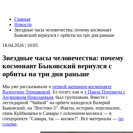
Новости
Главная
Серия магнитных бурь ожидается в Самарской области во
Новости
второй половине августа
Звездные часы человечества: почему космонавт
08.08.2026 | 21:52
Быковский вернулся с орбиты на три дня раньше
"Акрон" вничью сыграл с "Локомотивом" в третьем туре РПЛ
08.08.2026 | 21:26
18.04.2026 | 10:05
Вячеслав Федорищев поздравил "Волонтёров-медиков" с
десятилетием
Звездные часы человечества: почему
08.08.2026 | 21:07
Есть погибшие: в Ставропольском районе столкнулись две
космонавт Быковский вернулся с
моторные лодки
орбиты на три дня раньше
08.08.2026 | 20:33
Вячеслав Федорищев – в топ-3 губернаторов по количеству
подписчиков в "МАКСе"
Мы уже рассказывали о
первой женщине-космонавте
08.08.2026 | 20:01
Валентине Терешковой
. Ее полет, как и
у Павла Поповича с
Состав ХК ЦСК ВВС пополнили два нападающих
Андрияном Николаевым
, был групповым. Вместе с
08.08.2026 | 19:39
легендарной "Чайкой" на орбите находился Валерий
Вячеслав Федорищев: "В Самарской области сильные,
Быковский, на "Востоке-5". Факты, истории, персоналии,
спортивные и талантливые люди"
связь Куйбышева и Самары с освоением космоса — в
08.08.2026 | 19:11
спецпроекте "Самара, ты — космос!". Все материалы —
по
8 августа самарские "Крылья Советов" на домашнем стадионе
ссылке
.
уступили "Балтике"
08.08.2026 | 18:41