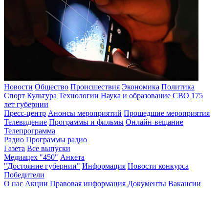
Новости
Общество
Происшествия
Экономика
Политика
Спорт
Культура
Технологии
Наука и образование
СВО
175
лет губернии
Пресс-центр
Анонсы мероприятий
Прошедшие мероприятия
Телевидение
Программы и фильмы
Онлайн-вещание
Телепрограмма
Радио
Программы радио
Газета
Все выпуски
Медиацех "450"
Анкета
"Достояние губернии"
Информация
Новости конкурса
Победители
О нас
Акции
Правовая информация
Документы
Вакансии