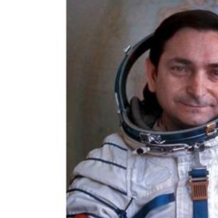
Вячеслав Федорищев: "У нас очень сильная федерация
прыжков на батуте"
08.08.2026 | 17:57
Самарцев приглашают на бесплатные тренировки 9 августа
08.08.2026 | 17:38
8 августа в Самаре косят траву на 20-ти улицах
08.08.2026 | 17:08
Школы Самарской области перейдут на обновленную
программу с 1 сентября
08.08.2026 | 16:39
В Самарской области 8 августа объявили штормовое
предупреждение
08.08.2026 | 16:30
Вячеслав Федорищев вручил награды спортсменам, тренерам
и ветеранам
08.08.2026 | 15:59
Где в Самаре отключат холодную воду с 10 по 12 августа:
список адресов
08.08.2026 | 15:44
Ливень с грозой и жара до 35 °C ожидаются в Самарской
области 9 августа
08.08.2026 | 15:18
Самарцев приглашают на бесплатные показы советского кино
8 и 9 августа
08.08.2026 | 14:52