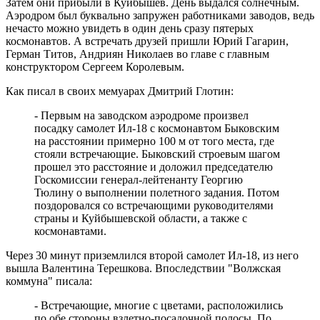
Затем они прибыли в Куйбышев. День выдался солнечным.
Аэродром был буквально запружен работниками заводов, ведь
нечасто можно увидеть в один день сразу пятерых
космонавтов. А встречать друзей пришли Юрий Гагарин,
Герман Титов, Андриян Николаев во главе с главным
конструктором Сергеем Королевым.
Как писал в своих мемуарах Дмитрий Глотин:
- Первым на заводском аэродроме произвел
посадку самолет Ил-18 с космонавтом Быковским
на расстоянии примерно 100 м от того места, где
стояли встречающие. Быковский строевым шагом
прошел это расстояние и доложил председателю
Госкомиссии генерал-лейтенанту Георгию
Тюлину о выполнении полетного задания. Потом
поздоровался со встречающими руководителями
страны и Куйбышевской области, а также с
космонавтами.
Через 30 минут приземлился второй самолет Ил-18, из него
вышла Валентина Терешкова. Впоследствии "Волжская
коммуна" писала:
- Встречающие, многие с цветами, расположились
по обе стороны взлетно-посадочной полосы. По