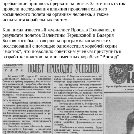
Вячеслав Федорищев поздравил жителей Самарской области с
пребывание пришлось прервать на пятые. За эти пять суток
Днем физкультурника
провели исследования влияния продолжительного
08.08.2026 | 11:05
космического полета на организм человека, а также
Два человека погибли в столкновении моторной лодки и
испытания корабельных систем.
катера в Самарской области
08.08.2026 | 10:35
Как писал известный журналист Ярослав Голованов, в
Народные приметы на 9 августа 2026 года: что нельзя делать в
результате полетов Валентины Терешковой и Валерия
этот день
Быковского была завершена программа космических
08.08.2026 | 10:27
исследований с помощью одноместных кораблей серии
Где в Самаре отключат холодную воду 8 августа: список
"Восток", что позволило советским ученым приступить к
адресов
разработке полетов на многоместных кораблях "Восход".
08.08.2026 | 10:15
День физкультурника в России: какие праздники отмечают 8
августа
08.08.2026 | 09:54
Кардиолог Алексей Алексеенко рассказал, как снизить риски
для здоровья в жару
08.08.2026 | 09:07
8 августа вражеские БПЛА атаковали промышленное
предприятие в Самарской области
08.08.2026 | 09:02