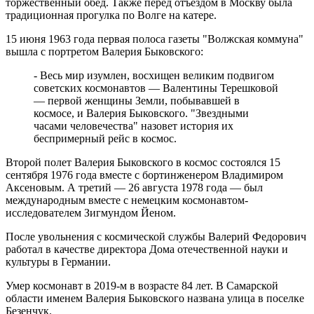
торжественный обед. Также перед отъездом в Москву была
традиционная прогулка по Волге на катере.
15 июня 1963 года первая полоса газеты "Волжская коммуна"
вышла с портретом Валерия Быковского:
- Весь мир изумлен, восхищен великим подвигом
советских космонавтов — Валентины Терешковой
— первой женщины Земли, побывавшей в
космосе, и Валерия Быковского. "Звездными
часами человечества" назовет история их
беспримерный рейс в космос.
Второй полет Валерия Быковского в космос состоялся 15
сентября 1976 года вместе с бортинженером Владимиром
Аксеновым. А третий — 26 августа 1978 года — был
международным вместе с немецким космонавтом-
исследователем Зигмундом Йеном.
После увольнения с космической службы Валерий Федорович
работал в качестве директора Дома отечественной науки и
культуры в Германии.
Умер космонавт в 2019-м в возрасте 84 лет. В Самарской
области именем Валерия Быковского названа улица в поселке
Безенчук.