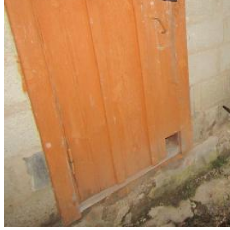
07.08.2026 | 18:49
Исследование: россияне увеличивают расходы на спорт и
ЗОЖ
07.08.2026 | 18:24
В Самарской области продлили ограничения по купанию на
четырех пляжах
07.08.2026 | 18:22
Вячеслав Федорищев впервые вручил знак "За вклад в
развитие Самарской области" выдающимся жителям
07.08.2026 | 18:21
В Тольятти отремонтируют тротуары и проезды
07.08.2026 | 18:05
"Самара в движении": расписание бесплатных тренировок 8
августа
07.08.2026 | 17:56
Забота о здоровье ветеранов – один из приоритетов: Вячеслав
Федорищев – о расширении географии диспансеризации
участников СВО
07.08.2026 | 17:55
Самарские строители отмечают профессиональный праздник
07.08.2026 | 17:49
В ГД предложили увеличить МРОТ до 50 000 рублей
07.08.2026 | 17:25
Шостакович и сказки: в Самаре прошел необычный концерт
07.08.2026 | 17:05