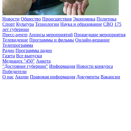
Новости
Общество
Происшествия
Экономика
Политика
Спорт
Культура
Технологии
Наука и образование
СВО
175
лет губернии
Пресс-центр
Анонсы мероприятий
Прошедшие мероприятия
Телевидение
Программы и фильмы
Онлайн-вещание
Телепрограмма
Радио
Программы радио
Газета
Все выпуски
Медиацех "450"
Анкета
"Достояние губернии"
Информация
Новости конкурса
Победители
О нас
Акции
Правовая информация
Документы
Вакансии