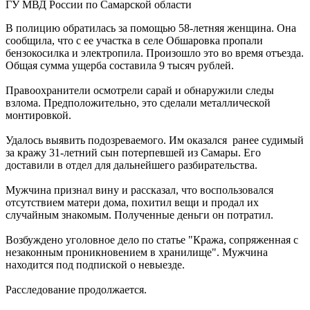
ГУ МВД России по Самарской области
Реализация масштабных задач отрасли: Вячеслав Федорищев
вручил государственные и региональные награды в
В полицию обратилась за помощью 58-летняя женщина. Она
преддверии Дня строителя
сообщила, что с ее участка в селе Обшаровка пропали
07.08.2026 | 17:04
бензокосилка и электропила. Произошло это во время отъезда.
Вместе на страже порядка: вклад добровольных народных
Общая сумма ущерба составила 9 тысяч рублей.
дружин в безопасность Самарской области
07.08.2026 | 17:02
Правоохранители осмотрели сарай и обнаружили следы
7 августа Волга у берегов Самары прогрелась почти до 24 °C
взлома. Предположительно, это сделали металлической
07.08.2026 | 17:02
монтировкой.
Народ, родившийся на Волге: о поволжских немцах
Самарского края
Удалось выявить подозреваемого. Им оказался ранее судимый
07.08.2026 | 16:58
за кражу 31-летний сын потерпевшей из Самары. Его
Для зрителей от 5 до 150 лет: в Новокуйбышевске выпускают
доставили в отдел для дальнейшего разбирательства.
спектакль по мотивам русской сказки
07.08.2026 | 16:50
Мужчина признал вину и рассказал, что воспользовался
65 школ Самары уже готовы к учебному году
отсутствием матери дома, похитил вещи и продал их
07.08.2026 | 16:25
случайным знакомым. Полученные деньги он потратил.
Россияне больше не готовы откладывать решение жилищного
вопроса: объем выдачи ипотеки вырос на 38 %
Возбуждено уголовное дело по статье "Кража, сопряженная с
07.08.2026 | 16:13
незаконным проникновением в хранилище". Мужчина
Завершился первый Всероссийский турнир "Шахматы для
находится под подпиской о невыезде.
СВОих"
07.08.2026 | 16:12
Расследование продолжается.
Полный цикл восстановления жители Правобережья Волги