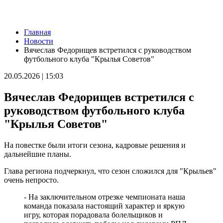
Новости
Главная
Стало известно, на каких улицах Самары постригли газоны 6
Новости
августа
Вячеслав Федорищев встретился с руководством
06.08.2026 | 17:10
футбольного клуба "Крылья Советов"
На железнодорожных переездах Самарской области
произошло пять ДТП с начала года
20.05.2026 | 15:03
06.08.2026 | 17:09
Бесплатные тренировки и танцы: куда сходить в Самаре 7
Вячеслав Федорищев встретился с
августа
06.08.2026 | 17:05
руководством футбольного клуба
В Тольятти пенсионер передал курьеру мошенников пакет с
"Крылья Советов"
нарезанными газетами вместо денег
06.08.2026 | 16:57
В первый день окружных соревнований проекта для
На повестке были итоги сезона, кадровые решения и
работающей молодежи "МолоТ" команда Самарской области
дальнейшие планы.
показала достойный результат
06.08.2026 | 16:21
Глава региона подчеркнул, что сезон сложился для "Крыльев"
Улиточный бизнес: в Самарской области выращивают
очень непросто.
деликатес
06.08.2026 | 16:17
- На заключительном отрезке чемпионата наша
Укрепление системы довузовской подготовки: проект
команда показала настоящий характер и яркую
"Базовые и опорные школы" в Самарской области
игру, которая порадовала болельщиков и
06.08.2026 | 16:11