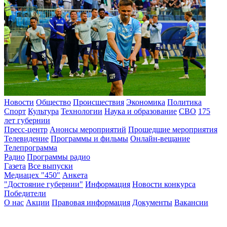
Новости
Общество
Происшествия
Экономика
Политика
Спорт
Культура
Технологии
Наука и образование
СВО
175
лет губернии
Пресс-центр
Анонсы мероприятий
Прошедшие мероприятия
Телевидение
Программы и фильмы
Онлайн-вещание
Телепрограмма
Радио
Программы радио
Газета
Все выпуски
Медиацех "450"
Анкета
"Достояние губернии"
Информация
Новости конкурса
Победители
О нас
Акции
Правовая информация
Документы
Вакансии