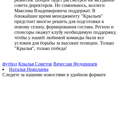
06.08.2026 | 14:52
совета директоров. Не сомневаюсь, коллеги
“Есть на карте”: как самарские музыканты монетизируют
Максима Владимировича поддержат. В
творчество и выступают на концертных площадках по всей
ближайшее время менеджменту "Крыльев"
стране
предстоит многое решить для подготовки к
06.08.2026 | 14:37
новому сезону, формирования состава. Регион и
Боец отряда "БАРС-Крылья": "Мы должны защитить родной
спонсоры окажут клубу необходимую поддержку,
город, регион и близких людей"
чтобы у нашей любимой команды были все
06.08.2026 | 14:35
условия для борьбы за высокие позиции. Только
Промышленная эволюция: в старину Самарский край был
"Крылья", только победа!
известен не только хлебом
06.08.2026 | 14:32
футбол
Крылья Советов
Вячеслав Федорищев
В июле в "Курумоче" у пассажиров изъяли 460 кг чая,
Наталья Николаева
фруктов и зелени
Следите за нашими новостями в удобном формате
06.08.2026 | 14:13
В Госдуме предложили разрешить использование маткапитала
для аренды квартиры
06.08.2026 | 13:41
Знак доверия: как конкурс "Достояние губернии" помогает
бизнесу расти и укрепляет репутацию региона
06.08.2026 | 13:35
Преображение больниц: в Самаре возвращают исторический
облик двум старинным особнякам
06.08.2026 | 13:31
В Поволжье с 6 по 9 августа впервые пройдет форум