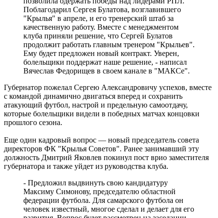
позволила одержать победы над лидерами РПЛ.
Праздник вопреки боли: "званый ужин" в честь дня рождения
Поблагодарил Сергея Булатова, возглавившего
Карла III – очередная провокация?
"Крылья" в апреле, и его тренерский штаб за
06.08.2026 | 16:07
качественную работу. Вместе с менеджментом
Житель Новокуйбышевска захватил 311 "квадратов"
клуба приняли решение, что Сергей Булатов
государственной земли
продолжит работать главным тренером "Крыльев".
06.08.2026 | 16:03
Ему будет предложен новый контракт. Уверен,
В Волжском районе начинается капремонт путепровода через
болельщики поддержат наше решение, - написал
железную дорогу
Вячеслав Федорищев в своем канале в "МАКСе".
06.08.2026 | 15:55
В "Курумоче" 6 августа задерживаются более десятка рейсов
Губернатор пожелал Сергею Александровичу успехов, вместе
06.08.2026 | 15:27
с командой динамично двигаться вперед и сохранить
Тольяттинский гандболист борется за путевку на
атакующий футбол, настрой и предельную самоотдачу,
Олимпийские игры-2028
которые болельщики видели в победных матчах концовки
06.08.2026 | 15:26
прошлого сезона.
В России запустили бесплатный информационный ресурс для
родителей с детьми
Еще один кадровый вопрос — новый председатель совета
06.08.2026 | 15:12
директоров ФК "Крылья Советов". Ранее занимавший эту
Вакансии потерявшим работу, экскурсия для инвалидов и
должность Дмитрий Яковлев покинул пост врио заместителя
новые схемы мошенников: о чем расскажет "Волжская
губернатора и также уйдет из руководства клуба.
коммуна" 7 августа
06.08.2026 | 15:00
- Предложил выдвинуть свою кандидатуру
В Самарской области 7 августа ожидается 33-градусная жара
Максиму Симонову, председателю областной
06.08.2026 | 14:56
федерации футбола. Для самарского футбола он
В Тольятти проходит второй игровой день турнира по
человек известный, многое сделал и делает для его
гандболу Спартакиады народов России
развития. Вопрос будет рассмотрен на заседании