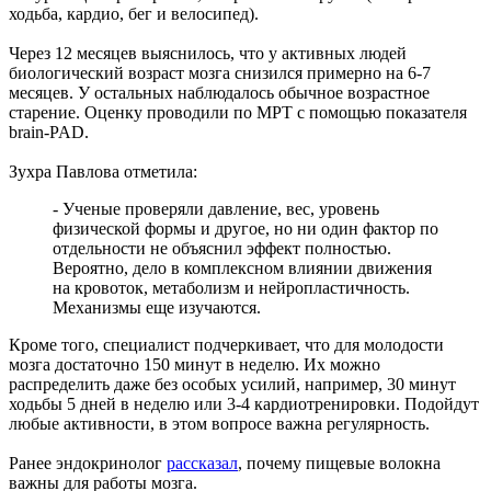
ходьба, кардио, бег и велосипед).
09.08.2026 | 11:41
В похвистневском парке "Юбилейный" появилась новая
Через 12 месяцев выяснилось, что у активных людей
спортплощадка
биологический возраст мозга снизился примерно на 6-7
09.08.2026 | 11:31
месяцев. У остальных наблюдалось обычное возрастное
Самарца отправили в колонию за похищение телефона и
старение. Оценку проводили по МРТ с помощью показателя
денег с карты
brain-PAD.
09.08.2026 | 11:28
В Тольятти спасли подростков на сапборде, которых унесло от
Зухра Павлова отметила:
берега
09.08.2026 | 10:56
- Ученые проверяли давление, вес, уровень
9 августа на нескольких улицах Самары не будет холодной
физической формы и другое, но ни один фактор по
воды
отдельности не объяснил эффект полностью.
09.08.2026 | 10:29
Вероятно, дело в комплексном влиянии движения
В Самарской области 9 августа около 5 часов действовала
на кровоток, метаболизм и нейропластичность.
беспилотная опасность
Механизмы еще изучаются.
09.08.2026 | 10:24
Врач перечислил полезные для работы мозга продукты
Кроме того, специалист подчеркивает, что для молодости
09.08.2026 | 10:05
мозга достаточно 150 минут в неделю. Их можно
Вячеслав Федорищев поздравил жителей Самарской области с
распределить даже без особых усилий, например, 30 минут
Днем строителя
ходьбы 5 дней в неделю или 3-4 кардиотренировки. Подойдут
09.08.2026 | 09:33
любые активности, в этом вопросе важна регулярность.
Персеиды: самарцам рассказали, как увидеть звездопад с 12 по
14 августа
Ранее эндокринолог
рассказал
, почему пищевые волокна
09.08.2026 | 09:17
важны для работы мозга.
Народные приметы на 10 августа 2026 года: что нельзя делать