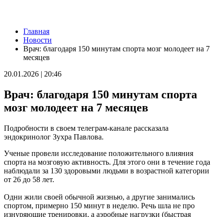
Новости
Главная
Из-за непогоды в Тольятти усилили работу аварийных служб
Новости
09.08.2026 | 15:35
Врач: благодаря 150 минутам спорта мозг молодеет на 7
Где в Самаре приведут в порядок газоны 9 августа: список
месяцев
адресов
09.08.2026 | 15:31
20.01.2026 | 20:46
Нападающий КС рассказал об игре команды с новым
тренером
Врач: благодаря 150 минутам спорта
09.08.2026 | 15:05
Вратарь Гудиев рассказал о тактике "Акрона" на матч с
мозг молодеет на 7 месяцев
"Локомотивом"
09.08.2026 | 14:25
Подробности в своем телеграм-канале рассказала
В Красноглинском районе Самары водитель легковушки сбил
эндокринолог Зухра Павлова.
ребенка
09.08.2026 | 14:16
Ученые провели исследование положительного влияния
В России могут отменить ЕГЭ с 2027 года
спорта на мозговую активность. Для этого они в течение года
09.08.2026 | 12:35
наблюдали за 130 здоровыми людьми в возрастной категории
На Самарскую область 9 августа обрушатся гроза, ливень и
от 26 до 58 лет.
град
09.08.2026 | 12:12
Одни жили своей обычной жизнью, а другие занимались
В Самаре открыли обновленный стадион филиала ЦСКА
спортом, примерно 150 минут в неделю. Речь шла не про
09.08.2026 | 11:49
изнуряющие тренировки, а аэробные нагрузки (быстрая
В самарском парке Гагарина отметили День физкультурника