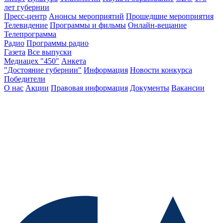
лет губернии
Пресс-центр
Анонсы мероприятий
Прошедшие мероприятия
Телевидение
Программы и фильмы
Онлайн-вещание
Телепрограмма
Радио
Программы радио
Газета
Все выпуски
Медиацех "450"
Анкета
"Достояние губернии"
Информация
Новости конкурса
Победители
О нас
Акции
Правовая информация
Документы
Вакансии