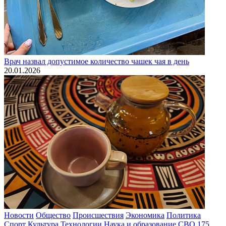
Врач назвал допустимое количество чашек чая в день
20.01.2026
Новости
Общество
Происшествия
Экономика
Политика
Спорт
Культура
Технологии
Наука и образование
СВО
175