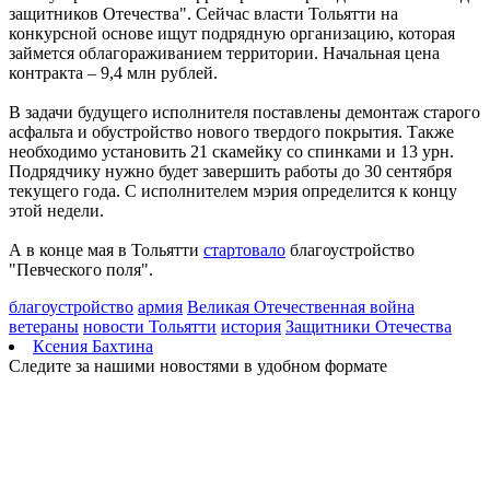
защитников Отечества". Сейчас власти Тольятти на
06.08.2026 | 18:53
конкурсной основе ищут подрядную организацию, которая
В Жигулевске почти 200 человек проверились на рак кожи
займется облагораживанием территории. Начальная цена
06.08.2026 | 18:46
контракта – 9,4 млн рублей.
В Самарской области прошло первое заседание Экспертного
клуба для общественного контроля за выборами
В задачи будущего исполнителя поставлены демонтаж старого
06.08.2026 | 18:26
асфальта и обустройство нового твердого покрытия. Также
Тольяттинцев 6 августа приглашают посмотреть кино под
необходимо установить 21 скамейку со спинками и 13 урн.
звездами
Подрядчику нужно будет завершить работы до 30 сентября
06.08.2026 | 17:56
текущего года. С исполнителем мэрия определится к концу
16-летний подросток восстанавливается в больнице после
этой недели.
налета БПЛА
06.08.2026 | 17:46
А в конце мая в Тольятти
стартовало
благоустройство
На судоремонтном заводе Самары заложили кили двух новых
"Певческого поля".
пассажирских судов
06.08.2026 | 17:42
благоустройство
армия
Великая Отечественная война
Жителей Тольятти приглашают на набережную на шоу-
ветераны
новости Тольятти
история
Защитники Отечества
вечеринку
Ксения Бахтина
06.08.2026 | 17:23
Следите за нашими новостями в удобном формате
Стало известно, на каких улицах Самары постригли газоны 6
августа
06.08.2026 | 17:10
На железнодорожных переездах Самарской области
произошло пять ДТП с начала года
06.08.2026 | 17:09
Бесплатные тренировки и танцы: куда сходить в Самаре 7