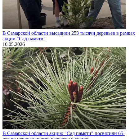
В Самарской области высадили 253 тысячи деревьев в рамках
акции "Сад памяти"
10.05.2026
В Самарской области акцию "Сад памяти" посвятили 65-
летию первого полета человека в космос