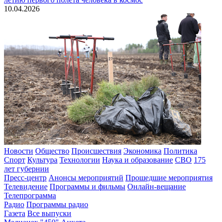
10.04.2026
Новости
Общество
Происшествия
Экономика
Политика
Спорт
Культура
Технологии
Наука и образование
СВО
175
лет губернии
Пресс-центр
Анонсы мероприятий
Прошедшие мероприятия
Телевидение
Программы и фильмы
Онлайн-вещание
Телепрограмма
Радио
Программы радио
Газета
Все выпуски