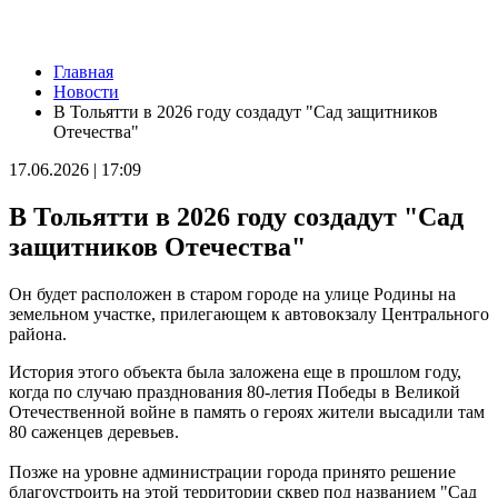
Новости
Главная
Губернатор Вячеслав Федорищев и первый заместитель
Новости
председателя Комитета Госдумы по бюджету и налогам
В Тольятти в 2026 году создадут "Сад защитников
Леонид Симановский обсудили перспективное развитие
Отечества"
Самарского региона
06.08.2026 | 22:34
17.06.2026 | 17:09
В поселке Курумоч 6 августа столкнулись два автомобиля
06.08.2026 | 22:08
В Тольятти в 2026 году создадут "Сад
Новый облик двора на Молодогвардейской: горожане
обсудили дальнейшее благоустройство
защитников Отечества"
06.08.2026 | 21:41
Вячеслав Федорищев поздравил командование и личный
Он будет расположен в старом городе на улице Родины на
состав 76-й дивизии ПВО с присвоением звания
земельном участке, прилегающем к автовокзалу Центрального
"Гвардейской"
района.
06.08.2026 | 21:01
На заседании Правительства Самарской области обсудили
История этого объекта была заложена еще в прошлом году,
исполнение бюджета региона за первое полугодие
когда по случаю празднования 80-летия Победы в Великой
06.08.2026 | 20:14
Отечественной войне в память о героях жители высадили там
Ремонт улицы XXII Партсъезда в Самаре подходит к
80 саженцев деревьев.
завершению
06.08.2026 | 18:57
Позже на уровне администрации города принято решение
В Отрадненской больнице после капремонта открылся
благоустроить на этой территории сквер под названием "Сад
обновленный терапевтический корпус