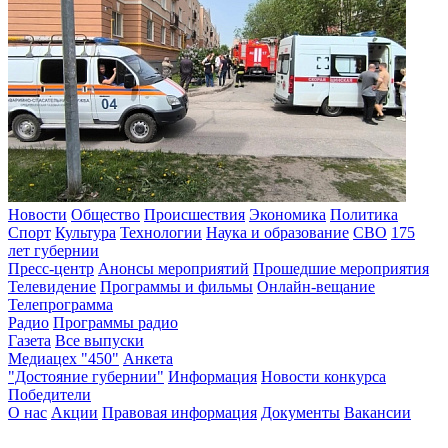
Новости
Общество
Происшествия
Экономика
Политика
Спорт
Культура
Технологии
Наука и образование
СВО
175
лет губернии
Пресс-центр
Анонсы мероприятий
Прошедшие мероприятия
Телевидение
Программы и фильмы
Онлайн-вещание
Телепрограмма
Радио
Программы радио
Газета
Все выпуски
Медиацех "450"
Анкета
"Достояние губернии"
Информация
Новости конкурса
Победители
О нас
Акции
Правовая информация
Документы
Вакансии