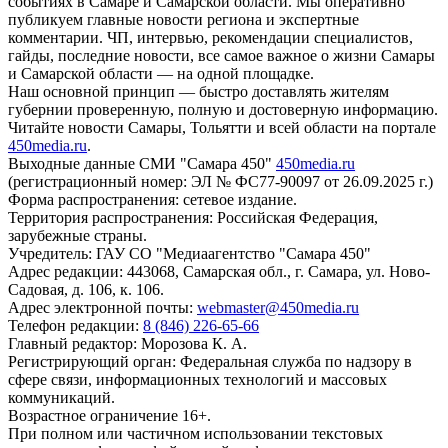
событиях в Самаре и Самарской области. Мы оперативно
публикуем главные новости региона и экспертные
комментарии. ЧП, интервью, рекомендации специалистов,
гайды, последние новости, все самое важное о жизни Самары
и Самарской области — на одной площадке.
Наш основной принцип — быстро доставлять жителям
губернии проверенную, полную и достоверную информацию.
Читайте новости Самары, Тольятти и всей области на портале
450media.ru
.
Выходные данные СМИ "Самара 450"
450media.ru
(регистрационный номер: ЭЛ № ФС77-90097 от 26.09.2025 г.)
Форма распространения: сетевое издание.
Территория распространения: Российская Федерация,
зарубежные страны.
Учредитель: ГАУ СО "Медиаагентство "Самара 450"
Адрес редакции: 443068, Самарская обл., г. Самара, ул. Ново-
Садовая, д. 106, к. 106.
Адрес электронной почты:
webmaster@450media.ru
Телефон редакции:
8 (846) 226-65-66
Главный редактор: Морозова К. А.
Регистрирующий орган: Федеральная служба по надзору в
сфере связи, информационных технологий и массовых
коммуникаций.
Возрастное ограничение 16+.
При полном или частичном использовании текстовых