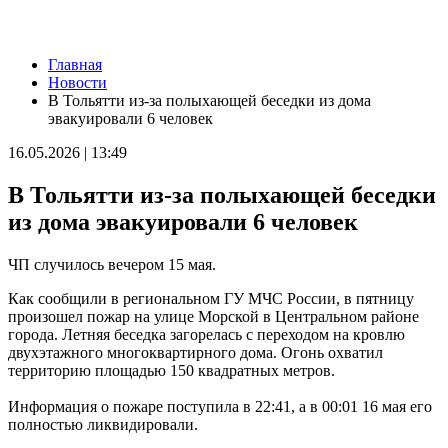
Новости
Главная
В России могут отменить ЕГЭ с 2027 года
Новости
09.08.2026 | 12:35
В Тольятти из-за полыхающей беседки из дома
На Самарскую область 9 августа обрушатся гроза, ливень и
эвакуировали 6 человек
град
09.08.2026 | 12:12
16.05.2026 | 13:49
В Самаре открыли обновленный стадион филиала ЦСКА
09.08.2026 | 11:49
В Тольятти из-за полыхающей беседки
В самарском парке Гагарина отметили День физкультурника
09.08.2026 | 11:41
из дома эвакуировали 6 человек
В похвистневском парке "Юбилейный" появилась новая
спортплощадка
ЧП случилось вечером 15 мая.
09.08.2026 | 11:31
Самарца отправили в колонию за похищение телефона и
Как сообщили в региональном ГУ МЧС России, в пятницу
денег с карты
произошел пожар на улице Морской в Центральном районе
09.08.2026 | 11:28
города. Летняя беседка загорелась с переходом на кровлю
В Тольятти спасли подростков на сапборде, которых унесло от
двухэтажного многоквартирного дома. Огонь охватил
берега
территорию площадью 150 квадратных метров.
09.08.2026 | 10:56
9 августа на нескольких улицах Самары не будет холодной
Информация о пожаре поступила в 22:41, а в 00:01 16 мая его
воды
полностью ликвидировали.
09.08.2026 | 10:29
В Самарской области 9 августа около 5 часов действовала