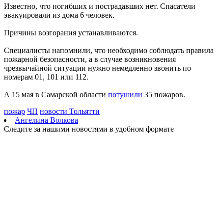
Известно, что погибших и пострадавших нет. Спасатели
беспилотная опасность
эвакуировали из дома 6 человек.
09.08.2026 | 10:24
Врач перечислил полезные для работы мозга продукты
Причины возгорания устанавливаются.
09.08.2026 | 10:05
Вячеслав Федорищев поздравил жителей Самарской области с
Специалисты напомнили, что необходимо соблюдать правила
Днем строителя
пожарной безопасности, а в случае возникновения
09.08.2026 | 09:33
чрезвычайной ситуации нужно немедленно звонить по
Персеиды: самарцам рассказали, как увидеть звездопад с 12 по
номерам 01, 101 или 112.
14 августа
09.08.2026 | 09:17
А 15 мая в Самарской области
потушили
35 пожаров.
Народные приметы на 10 августа 2026 года: что нельзя делать
в этот день
пожар
ЧП
новости Тольятти
09.08.2026 | 09:13
Ангелина Волкова
День строителя в России: какие даты отмечаются 9 августа
Следите за нашими новостями в удобном формате
09.08.2026 | 08:20
В Самарской области 9 августа будет аномальная жара
09.08.2026 | 07:04
Серия магнитных бурь ожидается в Самарской области во
второй половине августа
08.08.2026 | 21:52
"Акрон" вничью сыграл с "Локомотивом" в третьем туре РПЛ
08.08.2026 | 21:26
Вячеслав Федорищев поздравил "Волонтёров-медиков" с
десятилетием
08.08.2026 | 21:07