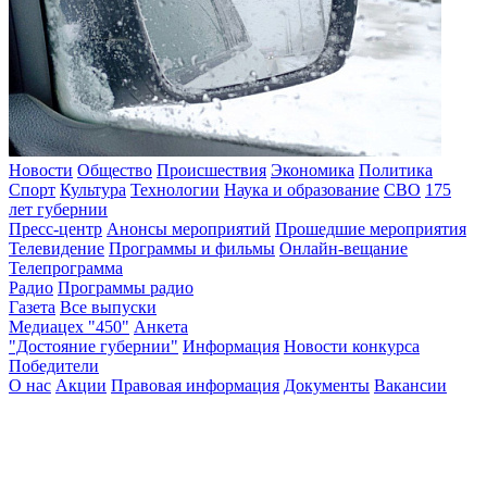
Новости
Общество
Происшествия
Экономика
Политика
Спорт
Культура
Технологии
Наука и образование
СВО
175
лет губернии
Пресс-центр
Анонсы мероприятий
Прошедшие мероприятия
Телевидение
Программы и фильмы
Онлайн-вещание
Телепрограмма
Радио
Программы радио
Газета
Все выпуски
Медиацех "450"
Анкета
"Достояние губернии"
Информация
Новости конкурса
Победители
О нас
Акции
Правовая информация
Документы
Вакансии