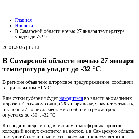
Новости
Главная
8 августа в Самаре косят траву на 20-ти улицах
Новости
08.08.2026 | 17:08
В Самарской области ночью 27 января температура
Школы Самарской области перейдут на обновленную
упадет до -32 °C
программу с 1 сентября
08.08.2026 | 16:39
26.01.2026 | 15:13
В Самарской области 8 августа объявили штормовое
предупреждение
В Самарской области ночью 27 января
08.08.2026 | 16:30
Вячеслав Федорищев вручил награды спортсменам, тренерам
температура упадет до -32 °C
и ветеранам
08.08.2026 | 15:59
В регионе объявлено штормовое предупреждение, сообщили
Где в Самаре отключат холодную воду с 10 по 12 августа:
в Приволжском УГМС.
список адресов
08.08.2026 | 15:44
Еще сутки губерния будет
находиться
во власти аномальных
Ливень с грозой и жара до 35 °C ожидаются в Самарской
морозов. С заходом солнца 26 января воздух начнет остывать,
области 9 августа
и к ночи 27-го числа местами столбики термометров
08.08.2026 | 15:18
опустятся до -30... -32 °C.
Самарцев приглашают на бесплатные показы советского кино
8 и 9 августа
К середине недели под влиянием атмосферных фронтов
08.08.2026 | 14:52
холодный воздух сместится на восток, а в Самарскую область
Вячеслав Федорищев награжден почетной грамотой
поступят более теплые массы, которые принесут ветры и
Минобороны России