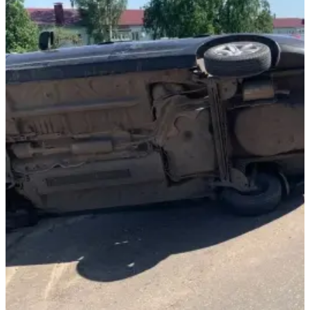
10.08.2026 | 11:38
В Отрадном обсудили меры поддержки военнослужащих и их
родных
10.08.2026 | 11:36
В Тольятти несколько троллейбусов 10 августа изменят
маршруты
10.08.2026 | 11:29
В Тольятти ливень побил рекорд 36-летней давности
10.08.2026 | 11:28
Детский психолог рассказал, как помочь школьникам
настроиться на учебу
10.08.2026 | 11:03
Самарские врачи первыми в мире прооперировали череп 101-
летнему пациенту
10.08.2026 | 11:02
В Самарской области подвели промежуточные итоги работы в
стройотрасли
10.08.2026 | 10:56
Овощеводы Самарской области — в разгаре уборочной
кампании
10.08.2026 | 10:53
Состоялась отчетно-выборная конференция регионального
отделения Российского военно-исторического общества
10.08.2026 | 10:46
В Самарской области продолжают устранять последствия