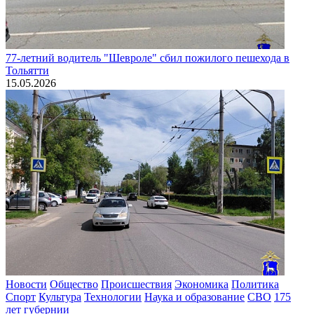
77-летний водитель "Шевроле" сбил пожилого пешехода в
Тольятти
15.05.2026
Новости
Общество
Происшествия
Экономика
Политика
Спорт
Культура
Технологии
Наука и образование
СВО
175
лет губернии