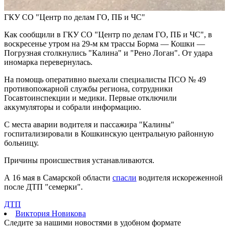
ливня и сильного ветра
ГКУ СО "Центр по делам ГО, ПБ и ЧС"
Г
10.08.2026 | 10:28
В Роскачестве рассказали, как выбрать свежие грибы в
Как сообщили в ГКУ СО "Центр по делам ГО, ПБ и ЧС", в
магазине
воскресенье утром на 29-м км трассы Борма — Кошки —
10.08.2026 | 10:14
Погрузная столкнулись "Калина" и "Рено Логан". От удара
Хрустит и не подгорает: селекционеры ООО "Агростар"
иномарка перевернулась.
вывели новые сорта картофеля, которые пригодны для
переработки на чипсы и фри
На помощь оперативно выехали специалисты ПСО № 49
10.08.2026 | 10:00
противопожарной службы региона, сотрудники
В Кинеле 10 августа на нескольких улицах не будет
Госавтоинспекции и медики. Первые отключили
электричества
аккумуляторы и собрали информацию.
10.08.2026 | 09:54
Опасная инфекция через обычную рану: как защититься от
С места аварии водителя и пассажира "Калины"
столбняка
госпитализировали в Кошкинскую центральную районную
10.08.2026 | 09:50
больницу.
В "Курумоче" 10 августа задерживаются около 30 рейсов
10.08.2026 | 09:39
Причины происшествия устанавливаются.
Народные приметы на 11 августа 2026 года: что нельзя делать
в этот день
А 16 мая в Самарской области
спасли
водителя искореженной
10.08.2026 | 09:23
после ДТП "семерки".
В Москве продолжает работу фотовыставка о Самаре
10.08.2026 | 09:14
ДТП
Самарцы 10 августа встали в пробке из-за замены трамвайных
Виктория Новикова
путей на Ново-Садовой
Следите за нашими новостями в удобном формате