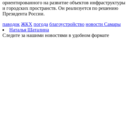
ориентированного на развитие объектов инфраструктуры
09.08.2026 | 20:11
и городских пространств. Он реализуется по решению
В Москве открыли фотовыставку о Самарской области
Президента России.
09.08.2026 | 20:06
Поддержка предпринимателей, авиационный кластер и День
паводок
ЖКХ
погода
благоустройство
новости Самары
строителя. Спецрепортаж
Наталья Шаталина
09.08.2026 | 20:00
Следите за нашими новостями в удобном формате
Самарцев предупредили о временных перебоях с
водоснабжением
09.08.2026 | 19:26
Жителей Самарской области предупредили о тумане и
порывистом ветре 10 августа
09.08.2026 | 19:23
Упало более 30 деревьев: в Самаре 9 августа устраняют
последствия непогоды
09.08.2026 | 19:12
Поваленные деревья и оборванные провода: Вячеслав
Федорищев рассказал о последствиях непогоды
09.08.2026 | 18:18
Пенсионерка из Ставропольского района потеряла 650 тысяч
рублей из-за аферистов
09.08.2026 | 16:40
Вернут деньги: мошенники обманули пенсионерку из Самары
на 950 тысяч рублей
09.08.2026 | 16:38