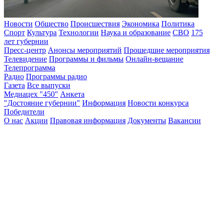
Новости
Общество
Происшествия
Экономика
Политика
Спорт
Культура
Технологии
Наука и образование
СВО
175
лет губернии
Пресс-центр
Анонсы мероприятий
Прошедшие мероприятия
Телевидение
Программы и фильмы
Онлайн-вещание
Телепрограмма
Радио
Программы радио
Газета
Все выпуски
Медиацех "450"
Анкета
"Достояние губернии"
Информация
Новости конкурса
Победители
О нас
Акции
Правовая информация
Документы
Вакансии