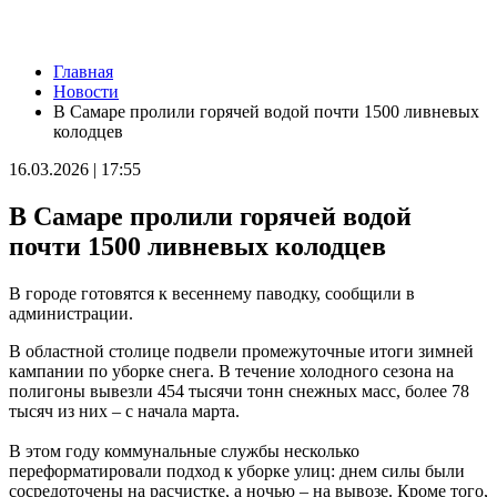
Новости
Главная
Хрустит и не подгорает: селекционеры ООО "Агростар"
Новости
вывели новые сорта картофеля, которые пригодны для
В Самаре пролили горячей водой почти 1500 ливневых
переработки на чипсы и фри
колодцев
10.08.2026 | 10:00
В Кинеле 10 августа на нескольких улицах не будет
16.03.2026 | 17:55
электричества
10.08.2026 | 09:54
В Самаре пролили горячей водой
Опасная инфекция через обычную рану: как защититься от
столбняка
почти 1500 ливневых колодцев
10.08.2026 | 09:50
В "Курумоче" 10 августа задерживаются около 30 рейсов
В городе готовятся к весеннему паводку, сообщили в
10.08.2026 | 09:39
администрации.
Народные приметы на 11 августа 2026 года: что нельзя делать
в этот день
В областной столице подвели промежуточные итоги зимней
10.08.2026 | 09:23
кампании по уборке снега. В течение холодного сезона на
В Москве продолжает работу фотовыставка о Самаре
полигоны вывезли 454 тысячи тонн снежных масс, более 78
10.08.2026 | 09:14
тысяч из них – с начала марта.
Самарцы 10 августа встали в пробке из-за замены трамвайных
путей на Ново-Садовой
В этом году коммунальные службы несколько
10.08.2026 | 09:01
переформатировали подход к уборке улиц: днем силы были
День гиревого спорта: какие праздники отмечают 10 августа
сосредоточены на расчистке, а ночью – на вывозе. Кроме того,
10.08.2026 | 08:32