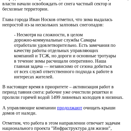
власти начали освобождать от снега частный сектор и
Занесло на встречку: в Волжском районе погиб 19-летний
бесхозные территории.
водитель "Калины"
10.08.2026 | 08:31
Глава города Иван Носков отметил, что зима выдалась
В Самарской области с ночи 10 августа действует опасность
непростой из-за нескольких залповых снегопадов:
БПЛА
10.08.2026 | 08:10
- Несмотря на сложности, в целом
Аномальная жара спадет: какая погода будет 10 августа в
дорожно‑коммунальные службы Самары
Самарской области
отработали удовлетворительно. Есть замечания по
10.08.2026 | 07:15
качеству работы отдельных управляющих
В Самаре представят последнюю книгу Виталия Стадникова о
компаний и ТСЖ, но дороги и основные тротуары
Фабрике-кухне
в течение зимы расчищали оперативно. Наша
09.08.2026 | 22:05
главная задача — независимо от сезона добиться
Как помочь кошке справиться со стрессом: советы эксперта
от всех служб ответственного подхода к работе в
09.08.2026 | 21:47
интересах жителей.
Эксперт рассказал, как мошенники используют старые сим-
карты
В настоящее время в приоритете – активизация работ в
09.08.2026 | 21:32
период таяния снега: рабочие уже очистили решетки и
В Тольятти восстановили движение на дорогах после падения
пролили горячей водой 1499 ливневых колодцев в низинах.
деревьев
09.08.2026 | 21:04
А управляющие компании
продолжают
очищать крыши
Персеиды и парад планет: какие астрономические явления
домов от наледи.
произойдут в августе
09.08.2026 | 20:59
Отметим, что работа в этом направлении отвечает задачам
В России могут сократить срок оплаты штрафов для авто с
национального проекта "Инфраструктура для жизни",
иностранными номерами