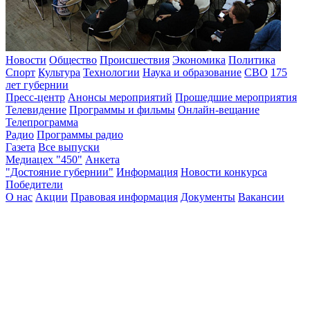
Новости
Общество
Происшествия
Экономика
Политика
Спорт
Культура
Технологии
Наука и образование
СВО
175
лет губернии
Пресс-центр
Анонсы мероприятий
Прошедшие мероприятия
Телевидение
Программы и фильмы
Онлайн-вещание
Телепрограмма
Радио
Программы радио
Газета
Все выпуски
Медиацех "450"
Анкета
"Достояние губернии"
Информация
Новости конкурса
Победители
О нас
Акции
Правовая информация
Документы
Вакансии