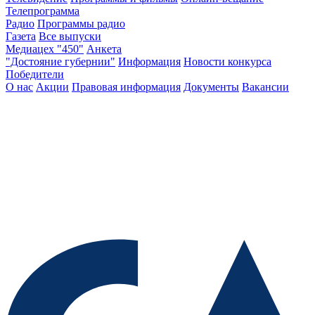
Телепрограмма
Радио
Программы радио
Газета
Все выпуски
Медиацех "450"
Анкета
"Достояние губернии"
Информация
Новости конкурса
Победители
О нас
Акции
Правовая информация
Документы
Вакансии