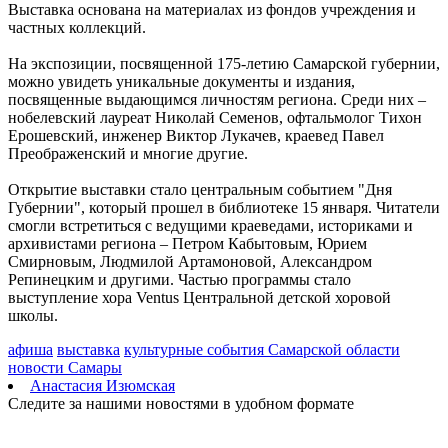
Выставка основана на материалах из фондов учреждения и
августа
частных коллекций.
06.08.2026 | 17:05
В Тольятти пенсионер передал курьеру мошенников пакет с
На экспозиции, посвященной 175-летию Самарской губернии,
нарезанными газетами вместо денег
можно увидеть уникальные документы и издания,
06.08.2026 | 16:57
посвященные выдающимся личностям региона. Среди них –
В первый день окружных соревнований проекта для
нобелевский лауреат Николай Семенов, офтальмолог Тихон
работающей молодежи "МолоТ" команда Самарской области
Ерошевский, инженер Виктор Лукачев, краевед Павел
показала достойный результат
Преображенский и многие другие.
06.08.2026 | 16:21
Улиточный бизнес: в Самарской области выращивают
Открытие выставки стало центральным событием "Дня
деликатес
Губернии", который прошел в библиотеке 15 января. Читатели
06.08.2026 | 16:17
смогли встретиться с ведущими краеведами, историками и
Укрепление системы довузовской подготовки: проект
архивистами региона – Петром Кабытовым, Юрием
"Базовые и опорные школы" в Самарской области
Смирновым, Людмилой Артамоновой, Александром
06.08.2026 | 16:11
Репинецким и другими. Частью программы стало
Праздник вопреки боли: "званый ужин" в честь дня рождения
выступление хора Ventus Центральной детской хоровой
Карла III – очередная провокация?
школы.
06.08.2026 | 16:07
Житель Новокуйбышевска захватил 311 "квадратов"
афиша
выставка
культурные события Самарской области
государственной земли
новости Самары
06.08.2026 | 16:03
Анастасия Изюмская
В Волжском районе начинается капремонт путепровода через
Следите за нашими новостями в удобном формате
железную дорогу
06.08.2026 | 15:55