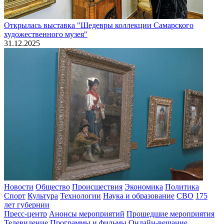
Открылась выставка "Шедевры коллекции Самарского
художественного музея"
31.12.2025
Новости
Общество
Происшествия
Экономика
Политика
Спорт
Культура
Технологии
Наука и образование
СВО
175
лет губернии
Пресс-центр
Анонсы мероприятий
Прошедшие мероприятия
Телевидение
Программы и фильмы
Онлайн-вещание