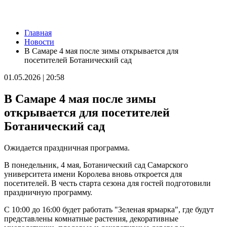
Новости
Главная
Из-за непогоды в Тольятти усилили работу аварийных служб
Новости
09.08.2026 | 15:35
В Самаре 4 мая после зимы открывается для
Где в Самаре приведут в порядок газоны 9 августа: список
посетителей Ботанический сад
адресов
09.08.2026 | 15:31
01.05.2026 | 20:58
Нападающий КС рассказал об игре команды с новым
тренером
В Самаре 4 мая после зимы
09.08.2026 | 15:05
Вратарь Гудиев рассказал о тактике "Акрона" на матч с
открывается для посетителей
"Локомотивом"
Ботанический сад
09.08.2026 | 14:25
В Красноглинском районе Самары водитель легковушки сбил
ребенка
Ожидается праздничная программа.
09.08.2026 | 14:16
В России могут отменить ЕГЭ с 2027 года
В понедельник, 4 мая, Ботанический сад Самарского
09.08.2026 | 12:35
университета имени Королева вновь откроется для
На Самарскую область 9 августа обрушатся гроза, ливень и
посетителей. В честь старта сезона для гостей подготовили
град
праздничную программу.
09.08.2026 | 12:12
В Самаре открыли обновленный стадион филиала ЦСКА
С 10:00 до 16:00 будет работать "Зеленая ярмарка", где будут
09.08.2026 | 11:49
представлены комнатные растения, декоративные
В самарском парке Гагарина отметили День физкультурника