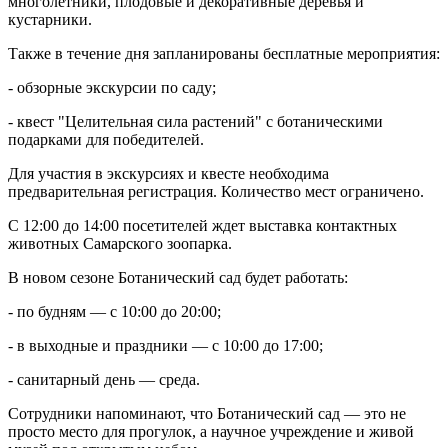
многолетники, плодовые и декоративные деревья и
09.08.2026 | 11:41
кустарники.
В похвистневском парке "Юбилейный" появилась новая
спортплощадка
Также в течение дня запланированы бесплатные мероприятия:
09.08.2026 | 11:31
Самарца отправили в колонию за похищение телефона и
- обзорные экскурсии по саду;
денег с карты
- квест "Целительная сила растений" с ботаническими
09.08.2026 | 11:28
подарками для победителей.
В Тольятти спасли подростков на сапборде, которых унесло от
берега
Для участия в экскурсиях и квесте необходима
09.08.2026 | 10:56
предварительная регистрация. Количество мест ограничено.
9 августа на нескольких улицах Самары не будет холодной
воды
С 12:00 до 14:00 посетителей ждет выставка контактных
09.08.2026 | 10:29
животных Самарского зоопарка.
В Самарской области 9 августа около 5 часов действовала
беспилотная опасность
В новом сезоне Ботанический сад будет работать:
09.08.2026 | 10:24
Врач перечислил полезные для работы мозга продукты
- по будням — с 10:00 до 20:00;
09.08.2026 | 10:05
Вячеслав Федорищев поздравил жителей Самарской области с
- в выходные и праздники — с 10:00 до 17:00;
Днем строителя
09.08.2026 | 09:33
- санитарный день — среда.
Персеиды: самарцам рассказали, как увидеть звездопад с 12 по
14 августа
Сотрудники напоминают, что Ботанический сад — это не
09.08.2026 | 09:17
просто место для прогулок, а научное учреждение и живой
Народные приметы на 10 августа 2026 года: что нельзя делать