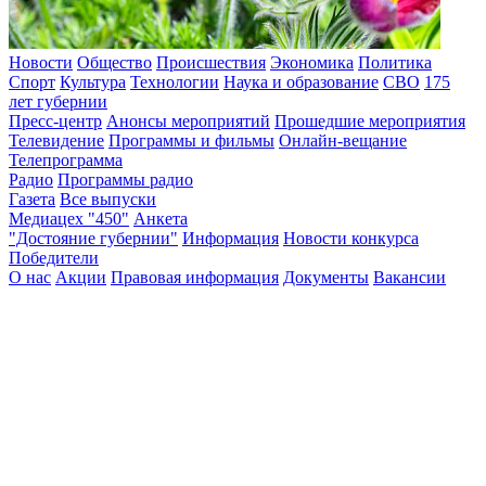
Новости
Общество
Происшествия
Экономика
Политика
Спорт
Культура
Технологии
Наука и образование
СВО
175
лет губернии
Пресс-центр
Анонсы мероприятий
Прошедшие мероприятия
Телевидение
Программы и фильмы
Онлайн-вещание
Телепрограмма
Радио
Программы радио
Газета
Все выпуски
Медиацех "450"
Анкета
"Достояние губернии"
Информация
Новости конкурса
Победители
О нас
Акции
Правовая информация
Документы
Вакансии