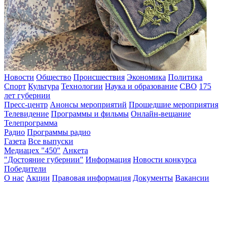
Новости
Общество
Происшествия
Экономика
Политика
Спорт
Культура
Технологии
Наука и образование
СВО
175
лет губернии
Пресс-центр
Анонсы мероприятий
Прошедшие мероприятия
Телевидение
Программы и фильмы
Онлайн-вещание
Телепрограмма
Радио
Программы радио
Газета
Все выпуски
Медиацех "450"
Анкета
"Достояние губернии"
Информация
Новости конкурса
Победители
О нас
Акции
Правовая информация
Документы
Вакансии