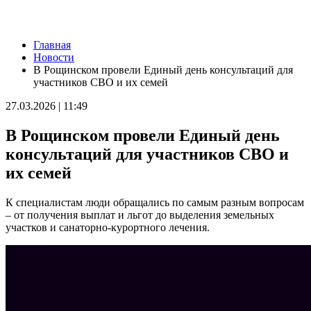
Новости
Главная
В Тольятти обновляют спортивные площадки и хоккейные
Новости
корты
В Рощинском провели Единый день консультаций для
07.08.2026 | 08:59
участников СВО и их семей
День службы специальной связи и информации при ФСО РФ:
какие праздники отмечают 7 августа
27.03.2026 | 11:49
07.08.2026 | 08:51
В Самарской области угроза атаки БПЛА 7 августа
В Рощинском провели Единый день
действовала 4 часа
07.08.2026 | 08:25
консультаций для участников СВО и
В Тимашевской амбулатории завершили косметический
их семей
ремонт
07.08.2026 | 08:07
Без слез и стресса: врач рассказал, как отлучить ребенка от
К специалистам люди обращались по самым разным вопросам
груди
– от получения выплат и льгот до выделения земельных
07.08.2026 | 07:11
участков и санаторно-курортного лечения.
34 градуса и без осадков: погода 7 августа в Самарской
области
07.08.2026 | 06:07
Губернатор Вячеслав Федорищев и первый заместитель
председателя Комитета Госдумы по бюджету и налогам
Леонид Симановский обсудили перспективное развитие
Самарского региона