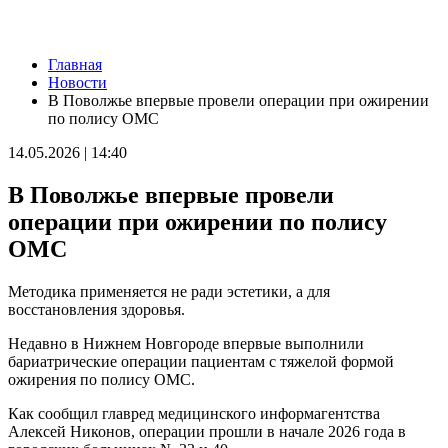
Новости
Главная
В России могут отменить ЕГЭ с 2027 года
Новости
09.08.2026 | 12:35
В Поволжье впервые провели операции при ожирении
На Самарскую область 9 августа обрушатся гроза, ливень и
по полису ОМС
град
09.08.2026 | 12:12
14.05.2026 | 14:40
В Самаре открыли обновленный стадион филиала ЦСКА
09.08.2026 | 11:49
В Поволжье впервые провели
В самарском парке Гагарина отметили День физкультурника
09.08.2026 | 11:41
операции при ожирении по полису
В похвистневском парке "Юбилейный" появилась новая
ОМС
спортплощадка
09.08.2026 | 11:31
Самарца отправили в колонию за похищение телефона и
Методика применяется не ради эстетики, а для
денег с карты
восстановления здоровья.
09.08.2026 | 11:28
В Тольятти спасли подростков на сапборде, которых унесло от
Недавно в Нижнем Новгороде впервые выполнили
берега
бариатрические операции пациентам с тяжелой формой
09.08.2026 | 10:56
ожирения по полису ОМС.
9 августа на нескольких улицах Самары не будет холодной
воды
Как сообщил главред медицинского информагентства
09.08.2026 | 10:29
Алексей Никонов, операции прошли в начале 2026 года в
В Самарской области 9 августа около 5 часов действовала