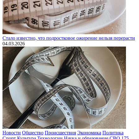
Стало известно, что подростковое ожирение нельзя перерасти
04.03.2026
Новости
Общество
Происшествия
Экономика
Политика
Спорт
Культура
Технологии
Наука и образование
СВО
175