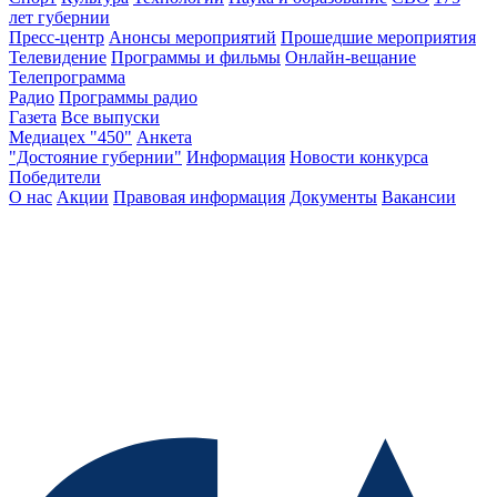
лет губернии
Пресс-центр
Анонсы мероприятий
Прошедшие мероприятия
Телевидение
Программы и фильмы
Онлайн-вещание
Телепрограмма
Радио
Программы радио
Газета
Все выпуски
Медиацех "450"
Анкета
"Достояние губернии"
Информация
Новости конкурса
Победители
О нас
Акции
Правовая информация
Документы
Вакансии