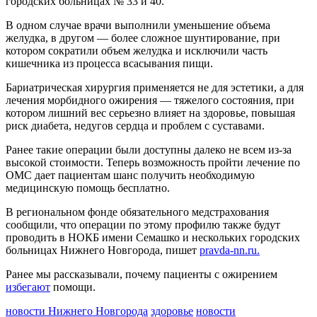
городских больницах № 33 и 40.
беспилотная опасность
09.08.2026 | 10:24
В одном случае врачи выполнили уменьшение объема
Врач перечислил полезные для работы мозга продукты
желудка, в другом — более сложное шунтирование, при
09.08.2026 | 10:05
котором сократили объем желудка и исключили часть
Вячеслав Федорищев поздравил жителей Самарской области с
кишечника из процесса всасывания пищи.
Днем строителя
09.08.2026 | 09:33
Бариатрическая хирургия применяется не для эстетики, а для
Персеиды: самарцам рассказали, как увидеть звездопад с 12 по
лечения морбидного ожирения — тяжелого состояния, при
14 августа
котором лишний вес серьезно влияет на здоровье, повышая
09.08.2026 | 09:17
риск диабета, недугов сердца и проблем с суставами.
Народные приметы на 10 августа 2026 года: что нельзя делать
Ранее такие операции были доступны далеко не всем из-за
в этот день
высокой стоимости. Теперь возможность пройти лечение по
09.08.2026 | 09:13
ОМС дает пациентам шанс получить необходимую
День строителя в России: какие даты отмечаются 9 августа
медицинскую помощь бесплатно.
09.08.2026 | 08:20
В Самарской области 9 августа будет аномальная жара
В региональном фонде обязательного медстрахования
09.08.2026 | 07:04
сообщили, что операции по этому профилю также будут
Серия магнитных бурь ожидается в Самарской области во
проводить в НОКБ имени Семашко и нескольких городских
второй половине августа
больницах Нижнего Новгорода, пишет
pravda-nn.ru.
08.08.2026 | 21:52
"Акрон" вничью сыграл с "Локомотивом" в третьем туре РПЛ
Ранее мы рассказывали, почему пациенты с ожирением
08.08.2026 | 21:26
избегают
помощи.
Вячеслав Федорищев поздравил "Волонтёров-медиков" с
десятилетием
новости Нижнего Новгорода
здоровье
новости
08.08.2026 | 21:07