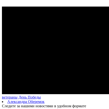
Серия магнитных бурь ожидается в Самарской области во
второй половине августа
08.08.2026 | 21:52
"Акрон" вничью сыграл с "Локомотивом" в третьем туре РПЛ
08.08.2026 | 21:26
Вячеслав Федорищев поздравил "Волонтёров-медиков" с
десятилетием
08.08.2026 | 21:07
Есть погибшие: в Ставропольском районе столкнулись две
моторные лодки
08.08.2026 | 20:33
Вячеслав Федорищев – в топ-3 губернаторов по количеству
подписчиков в "МАКСе"
08.08.2026 | 20:01
Состав ХК ЦСК ВВС пополнили два нападающих
08.08.2026 | 19:39
Вячеслав Федорищев: "В Самарской области сильные,
спортивные и талантливые люди"
08.08.2026 | 19:11
ветераны
День Победы
Александра Оберемок
Следите за нашими новостями в удобном формате