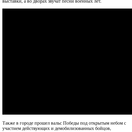
выставки, а во дворах звучат песни военных лет.
09.08.2026 | 15:31
Нападающий КС рассказал об игре команды с новым
тренером
09.08.2026 | 15:05
Вратарь Гудиев рассказал о тактике "Акрона" на матч с
"Локомотивом"
09.08.2026 | 14:25
В Красноглинском районе Самары водитель легковушки сбил
ребенка
09.08.2026 | 14:16
В России могут отменить ЕГЭ с 2027 года
09.08.2026 | 12:35
На Самарскую область 9 августа обрушатся гроза, ливень и
град
09.08.2026 | 12:12
В Самаре открыли обновленный стадион филиала ЦСКА
09.08.2026 | 11:49
В самарском парке Гагарина отметили День физкультурника
09.08.2026 | 11:41
В похвистневском парке "Юбилейный" появилась новая
спортплощадка
09.08.2026 | 11:31
Самарца отправили в колонию за похищение телефона и
Также в городе прошел вальс Победы под открытым небом с
денег с карты
участием действующих и демобилизованных бойцов,
09.08.2026 | 11:28