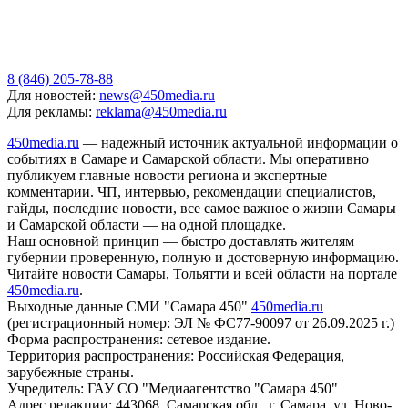
8 (846) 205-78-88
Для новостей:
news@450media.ru
Для рекламы:
reklama@450media.ru
450media.ru
— надежный источник актуальной информации о
событиях в Самаре и Самарской области. Мы оперативно
публикуем главные новости региона и экспертные
комментарии. ЧП, интервью, рекомендации специалистов,
гайды, последние новости, все самое важное о жизни Самары
и Самарской области — на одной площадке.
Наш основной принцип — быстро доставлять жителям
губернии проверенную, полную и достоверную информацию.
Читайте новости Самары, Тольятти и всей области на портале
450media.ru
.
Выходные данные СМИ "Самара 450"
450media.ru
(регистрационный номер: ЭЛ № ФС77-90097 от 26.09.2025 г.)
Форма распространения: сетевое издание.
Территория распространения: Российская Федерация,
зарубежные страны.
Учредитель: ГАУ СО "Медиаагентство "Самара 450"
Адрес редакции: 443068, Самарская обл., г. Самара, ул. Ново-