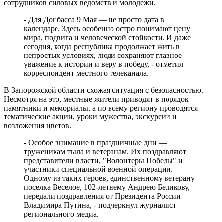
сотрудников силовых ведомств и молодежи.
В Тольятти спасли подростков на сапборде, которых унесло от
берега
- Для Донбасса 9 Мая — не просто дата в
09.08.2026 | 10:56
календаре. Здесь особенно остро понимают цену
9 августа на нескольких улицах Самары не будет холодной
мира, подвига и человеческой стойкости. И даже
воды
сегодня, когда республика продолжает жить в
09.08.2026 | 10:29
непростых условиях, люди сохраняют главное —
В Самарской области 9 августа около 5 часов действовала
уважение к истории и веру в победу, - отметил
беспилотная опасность
корреспондент местного телеканала.
09.08.2026 | 10:24
Врач перечислил полезные для работы мозга продукты
В Запорожской области схожая ситуация с безопасностью.
09.08.2026 | 10:05
Несмотря на это, местные жители приводят в порядок
Вячеслав Федорищев поздравил жителей Самарской области с
памятники и мемориалы, а по всему региону проводятся
Днем строителя
тематические акции, уроки мужества, экскурсии и
09.08.2026 | 09:33
возложения цветов.
Персеиды: самарцам рассказали, как увидеть звездопад с 12 по
14 августа
- Особое внимание в праздничные дни —
09.08.2026 | 09:17
труженикам тыла и ветеранам. Их поздравляют
Народные приметы на 10 августа 2026 года: что нельзя делать
представители власти, "Волонтеры Победы" и
в этот день
участники специальной военной операции.
09.08.2026 | 09:13
Одному из таких героев, единственному ветерану
День строителя в России: какие даты отмечаются 9 августа
поселка Веселое, 102-летнему Андрею Беликову,
09.08.2026 | 08:20
передали поздравления от Президента России
В Самарской области 9 августа будет аномальная жара
Владимира Путина, - подчеркнул журналист
09.08.2026 | 07:04
регионального медиа.