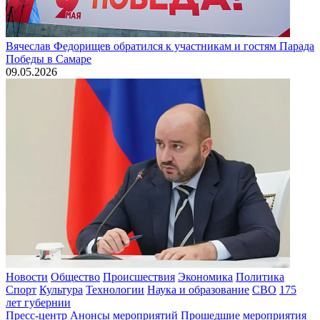
Вячеслав Федорищев обратился к участникам и гостям Парада
Победы в Самаре
09.05.2026
Новости
Общество
Происшествия
Экономика
Политика
Спорт
Культура
Технологии
Наука и образование
СВО
175
лет губернии
Пресс-центр
Анонсы мероприятий
Прошедшие мероприятия