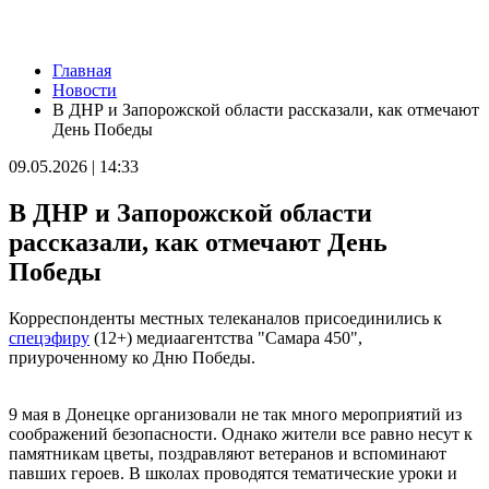
Новости
Главная
Самарцев предупредили о временных перебоях с
Новости
водоснабжением
В ДНР и Запорожской области рассказали, как отмечают
09.08.2026 | 19:26
День Победы
Жителей Самарской области предупредили о тумане и
порывистом ветре 10 августа
09.05.2026 | 14:33
09.08.2026 | 19:23
В Самаре 9 августа устраняют последствия сильного ветра и
В ДНР и Запорожской области
ливня
09.08.2026 | 19:12
рассказали, как отмечают День
Поваленные деревья и оборванные провода: Вячеслав
Победы
Федорищев рассказал о последствиях непогоды
09.08.2026 | 18:18
Пенсионерка из Ставропольского района потеряла 650 тысяч
Корреспонденты местных телеканалов присоединились к
рублей из-за аферистов
спецэфиру
(12+) медиаагентства "Самара 450",
09.08.2026 | 16:40
приуроченному ко Дню Победы.
Вернут деньги: мошенники обманули пенсионерку из Самары
на 950 тысяч рублей
09.08.2026 | 16:38
9 мая в Донецке организовали не так много мероприятий из
Из-за непогоды в Тольятти усилили работу аварийных служб
соображений безопасности. Однако жители все равно несут к
09.08.2026 | 15:35
памятникам цветы, поздравляют ветеранов и вспоминают
Где в Самаре приведут в порядок газоны 9 августа: список
павших героев. В школах проводятся тематические уроки и
адресов