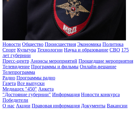
Новости
Общество
Происшествия
Экономика
Политика
Спорт
Культура
Технологии
Наука и образование
СВО
175
лет губернии
Пресс-центр
Анонсы мероприятий
Прошедшие мероприятия
Телевидение
Программы и фильмы
Онлайн-вещание
Телепрограмма
Радио
Программы радио
Газета
Все выпуски
Медиацех "450"
Анкета
"Достояние губернии"
Информация
Новости конкурса
Победители
О нас
Акции
Правовая информация
Документы
Вакансии