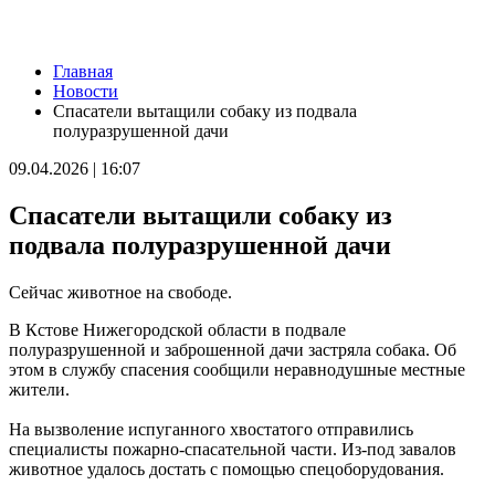
Новости
Главная
В Тольятти обновляют спортивные площадки и хоккейные
Новости
корты
Спасатели вытащили собаку из подвала
07.08.2026 | 08:59
полуразрушенной дачи
День службы специальной связи и информации при ФСО РФ:
какие праздники отмечают 7 августа
09.04.2026 | 16:07
07.08.2026 | 08:51
В Самарской области угроза атаки БПЛА 7 августа
Спасатели вытащили собаку из
действовала 4 часа
07.08.2026 | 08:25
подвала полуразрушенной дачи
В Тимашевской амбулатории завершили косметический
ремонт
Сейчас животное на свободе.
07.08.2026 | 08:07
Без слез и стресса: врач рассказал, как отлучить ребенка от
В Кстове Нижегородской области в подвале
груди
полуразрушенной и заброшенной дачи застряла собака. Об
07.08.2026 | 07:11
этом в службу спасения сообщили неравнодушные местные
34 градуса и без осадков: погода 7 августа в Самарской
жители.
области
07.08.2026 | 06:07
На вызволение испуганного хвостатого отправились
Губернатор Вячеслав Федорищев и первый заместитель
специалисты пожарно-спасательной части. Из-под завалов
председателя Комитета Госдумы по бюджету и налогам
животное удалось достать с помощью спецоборудования.
Леонид Симановский обсудили перспективное развитие
Самарского региона