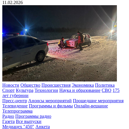
11.02.2026
Новости
Общество
Происшествия
Экономика
Политика
Спорт
Культура
Технологии
Наука и образование
СВО
175
лет губернии
Пресс-центр
Анонсы мероприятий
Прошедшие мероприятия
Телевидение
Программы и фильмы
Онлайн-вещание
Телепрограмма
Радио
Программы радио
Газета
Все выпуски
Медиацех "450"
Анкета