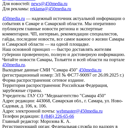
Для новостей:
news@450media.ru
Для рекламы:
reklama@450media.ru
450media.ru
— надежный источник актуальной информации о
событиях в Самаре и Самарской области. Мы оперативно
публикуем главные новости региона и экспертные
комментарии. ЧП, интервью, рекомендации специалистов,
гайды, последние новости, все самое важное о жизни Самары
и Самарской области — на одной площадке.
Наш основной принцип — быстро доставлять жителям
губернии проверенную, полную и достоверную информацию.
Читайте новости Самары, Тольятти и всей области на портале
450media.ru
.
Выходные данные СМИ "Самара 450"
450media.ru
(регистрационный номер: ЭЛ № ФС77-90097 от 26.09.2025 г.)
Форма распространения: сетевое издание.
Территория распространения: Российская Федерация,
зарубежные страны.
Учредитель: ГАУ СО "Медиаагентство "Самара 450"
Адрес редакции: 443068, Самарская обл., г. Самара, ул. Ново-
Садовая, д. 106, к. 106.
Адрес электронной почты:
webmaster@450media.ru
Телефон редакции:
8 (846) 226-65-66
Главный редактор: Морозова К. А.
Регистрирующий орган: Федеральная служба по надзору в