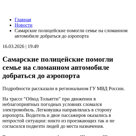
Новости
Главная
Самарцам покажут фильм о жизни и трагической гибели
Новости
Ивана Блока
Самарские полицейские помогли семье на сломанном
08.08.2026 | 12:52
автомобиле добраться до аэропорта
Стали известны подробности столкновения катера и лодки в
Красноглинском районе
16.03.2026 | 19:49
08.08.2026 | 12:31
Вячеслав Федорищев рассказал о последствиях атаки ВСУ на
Самарские полицейские помогли
регион
08.08.2026 | 12:29
семье на сломанном автомобиле
Водитель "Мазды" сбил женщину на улице Подшипниковой в
добраться до аэропорта
Самаре
08.08.2026 | 12:12
Ударила собутыльника: на тольяттинку завели "уголовку"
Подробности рассказали в региональном ГУ МВД России.
08.08.2026 | 11:40
В Самаре ветераны СВО сыграли в пляжный волейбол с
На трассе "Обход Тольятти" при движении в
молодежью
неблагоприятных погодных условиях сломался
08.08.2026 | 11:20
электромобиль. Легковушка направлялась в сторону
В Самаре со дна Волги подняли тело утонувшего мужчины
аэропорта. Водитель и двое пассажиров оказались в
08.08.2026 | 11:15
непростой ситуации: никто из проезжающих так и не
Вячеслав Федорищев поздравил жителей Самарской области с
согласился подвезти людей до места назначения.
Днем физкультурника
08.08.2026 | 11:05