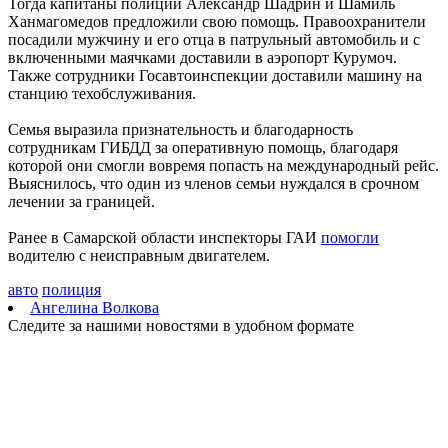
Тогда капитаны полиции Александр Шадрин и Шамиль
Два человека погибли в столкновении моторной лодки и
Ханмагомедов предложили свою помощь. Правоохранители
катера в Самарской области
посадили мужчину и его отца в патрульный автомобиль и с
08.08.2026 | 10:35
включенными маячками доставили в аэропорт Курумоч.
Народные приметы на 9 августа 2026 года: что нельзя делать в
Также сотрудники Госавтоинспекции доставили машину на
этот день
станцию техобслуживания.
08.08.2026 | 10:27
Где в Самаре отключат холодную воду 8 августа: список
Семья выразила признательность и благодарность
адресов
сотрудникам ГИБДД за оперативную помощь, благодаря
08.08.2026 | 10:15
которой они смогли вовремя попасть на международный рейс.
День физкультурника в России: какие праздники отмечают 8
Выяснилось, что один из членов семьи нуждался в срочном
августа
лечении за границей.
08.08.2026 | 09:54
Кардиолог Алексей Алексеенко рассказал, как снизить риски
Ранее в Самарской области инспекторы ГАИ
помогли
для здоровья в жару
водителю с неисправным двигателем.
08.08.2026 | 09:07
8 августа вражеские БПЛА атаковали промышленное
авто
полиция
предприятие в Самарской области
Ангелина Волкова
08.08.2026 | 09:02
Следите за нашими новостями в удобном формате
В Кошкинском районе благоустраивают 7 общественных
территорий
08.08.2026 | 08:07
+32 °C и вечерний дождь: погода в Самарской области 8
августа
08.08.2026 | 07:08
В Самарской области рано утром 8 августа объявили