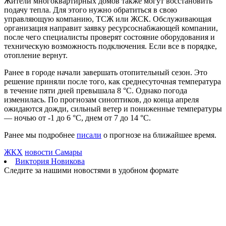
Жители многоквартирных домов также могут восстановить
В Тольятти несколько троллейбусов 10 августа изменят
подачу тепла. Для этого нужно обратиться в свою
маршруты
управляющую компанию, ТСЖ или ЖСК. Обслуживающая
10.08.2026 | 11:29
организация направит заявку ресурсоснабжающей компании,
В Тольятти ливень побил рекорд 36-летней давности
после чего специалисты проверят состояние оборудования и
10.08.2026 | 11:28
техническую возможность подключения. Если все в порядке,
Детский психолог рассказал, как помочь школьникам
отопление вернут.
настроиться на учебу
10.08.2026 | 11:03
Ранее в городе начали завершать отопительный сезон. Это
Самарские врачи первыми в мире прооперировали череп 101-
решение приняли после того, как среднесуточная температура
летнему пациенту
в течение пяти дней превышала 8 °C. Однако погода
10.08.2026 | 11:02
изменилась. По прогнозам синоптиков, до конца апреля
В Самарской области подвели промежуточные итоги работы в
ожидаются дожди, сильный ветер и пониженные температуры
стройотрасли
— ночью от -1 до 6 °C, днем от 7 до 14 °C.
10.08.2026 | 10:56
Овощеводы Самарской области — в разгаре уборочной
Ранее мы подробнее
писали
о прогнозе на ближайшее время.
кампании
ЖКХ
новости Самары
10.08.2026 | 10:53
Виктория Новикова
Состоялась отчетно-выборная конференция регионального
Следите за нашими новостями в удобном формате
отделения Российского военно-исторического общества
10.08.2026 | 10:46
В Самарской области продолжают устранять последствия
ливня и сильного ветра
10.08.2026 | 10:28
В Роскачестве рассказали, как выбрать свежие грибы в
магазине