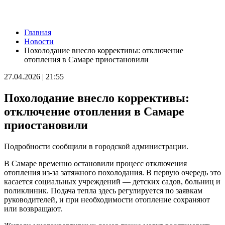
Новости
Главная
Хотела помочь подруге: в Борском районе сельчанку без прав
Новости
поймали за рулем "Гранты"
Похолодание внесло коррективы: отключение
10.08.2026 | 12:24
отопления в Самаре приостановили
В центре Сызрани на два дня отключат горячую воду
10.08.2026 | 12:20
27.04.2026 | 21:55
"Серебряные" волонтеры из Похвистнева передали масксети
для бойцов СВО
Похолодание внесло коррективы:
10.08.2026 | 12:04
В Самаре 10 августа на нескольких улицах отключат
отключение отопления в Самаре
холодную воду
приостановили
10.08.2026 | 11:51
Новокуйбышевский театр "Грань" открыл новый сезон
10.08.2026 | 11:40
Подробности сообщили в городской администрации.
За сутки в Самарской области потушили 15 пожаров и спасли
8 человек
В Самаре временно остановили процесс отключения
10.08.2026 | 11:40
отопления из-за затяжного похолодания. В первую очередь это
Вячеслав Федорищев принес глубочайшие соболезнования
касается социальных учреждений — детских садов, больниц и
жителям Республики Татарстан
поликлиник. Подача тепла здесь регулируется по заявкам
10.08.2026 | 11:38
руководителей, и при необходимости отопление сохраняют
В Отрадном обсудили меры поддержки военнослужащих и их
или возвращают.
родных
10.08.2026 | 11:36