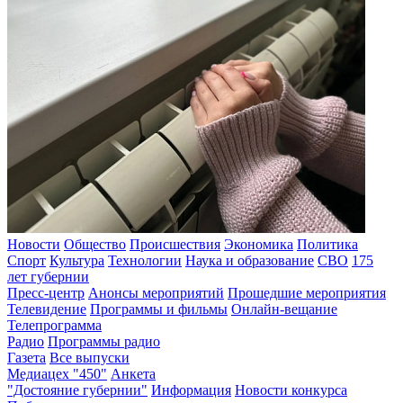
Новости
Общество
Происшествия
Экономика
Политика
Спорт
Культура
Технологии
Наука и образование
СВО
175
лет губернии
Пресс-центр
Анонсы мероприятий
Прошедшие мероприятия
Телевидение
Программы и фильмы
Онлайн-вещание
Телепрограмма
Радио
Программы радио
Газета
Все выпуски
Медиацех "450"
Анкета
"Достояние губернии"
Информация
Новости конкурса