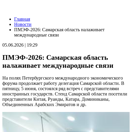
Новости
Главная
В Большой Глушице появится зона отдыха у воды
Новости
07.08.2026 | 21:41
ПМЭФ-2026: Самарская область налаживает
Вячеслав Федорищев: "Важно отмечать тех, кто всей душой и
международные связи
сердцем болеет за нашу Самарскую область и вносит большой
вклад в ее развитие"
05.06.2026 | 19:29
07.08.2026 | 21:21
В Самаре изменят схему движения шести автобусов с 8 до 12
ПМЭФ-2026: Самарская область
августа
07.08.2026 | 20:51
налаживает международные связи
В Самаре пустят дополнительный транспорт в день матча КС
— "Балтика"
На полях Петербургского международного экономического
07.08.2026 | 20:07
форума продолжает работу делегация Самарской области. В
В Самаре временно изменят маршруты дачных автобусов №
пятницу, 5 июня, состоялся ряд встреч с представителями
172 и 174
иностранных государств. Стенд Самарской области посетили
07.08.2026 | 19:29
представители Китая, Руанды, Катара, Доминиканы,
Лук, капуста и свекла: в Минпромторге Самарской области
Объединенных Арабских Эмиратов и др.
рассказали, какие продукты дорожают летом
07.08.2026 | 19:11
В селе Усинское тушили крышу "заброшки" 7 августа
07.08.2026 | 18:55
В облизбиркоме разыграли порядок размещения эмблем
политических партий в избирательных бюллетенях