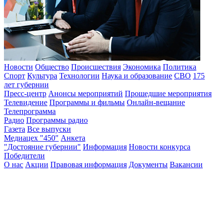
Новости
Общество
Происшествия
Экономика
Политика
Спорт
Культура
Технологии
Наука и образование
СВО
175
лет губернии
Пресс-центр
Анонсы мероприятий
Прошедшие мероприятия
Телевидение
Программы и фильмы
Онлайн-вещание
Телепрограмма
Радио
Программы радио
Газета
Все выпуски
Медиацех "450"
Анкета
"Достояние губернии"
Информация
Новости конкурса
Победители
О нас
Акции
Правовая информация
Документы
Вакансии