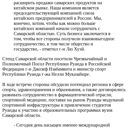
проходят в Сызранской больнице
расширить продажи самарских продуктов на
07.08.2026 | 16:10
китайском рынке. Наша компания является
В новом статусе: что известно об и. о. ректора Самарского
председательствующей компанией союза
государственного института культуры
китайских предпринимателей в России. Мы,
07.08.2026 | 16:06
конечно, хотим, чтобы как можно больше
В Новокуйбышевске ушел из жизни заслуженный тренер
китайских компаний начали сотрудничать с
России Валерий Иванов
Самарской областью. Суть бизнеса заключается в
07.08.2026 | 15:55
том, чтобы все стороны получили взаимовыгодное
Начали борьбу за трофей: футбольные клубы Самарской
сотрудничество, в том числе общество и
области провели матчи первого тура группового этапа Кубка
государство, - отметил г-н Лю Хуэй.
России
07.08.2026 | 15:42
Стенд Самарской области посетили Чрезвычайный и
В Самарской области закроют ж/д переезд у Кротовки с 21 по
Полномочный Посол Республики Руанда в Российской
22 августа
Федерации г-н Джозеф Нзабамвита и министр спорт
07.08.2026 | 15:31
Республики Руанда г-жа Нелли Муказайире.
Играют будущие олимпийцы: в тольяттинском
спорткомплексе "Олимп" стартовал гандбольный турнир
В ходе встречи стороны обсудили потенциал региона в сфере
07.08.2026 | 15:27
спорта, здравоохранения и образования, а также договорились
Аномальную жару прогнозируют в Самарской области 8
развивать сотрудничество в фармацевтической отрасли,
августа
спортивной медицине, поставке на рынок Руанды модульной
07.08.2026 | 15:02
спортивной инфраструктуры и привлечении студентов
В Самаре пройдет открытый матч по следж-хоккею 8 августа
Руанды к участию в образовательных программах вузов
07.08.2026 | 15:01
Самарской области.
- Сегодня день насыщен именно международной