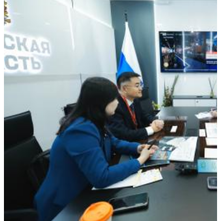
07.08.2026 | 18:49
Исследование: россияне увеличивают расходы на спорт и
ЗОЖ
07.08.2026 | 18:24
В Самарской области продлили ограничения по купанию на
четырех пляжах
07.08.2026 | 18:22
Вячеслав Федорищев впервые вручил знак "За вклад в
развитие Самарской области" выдающимся жителям
07.08.2026 | 18:21
В Тольятти отремонтируют тротуары и проезды
07.08.2026 | 18:05
"Самара в движении": расписание бесплатных тренировок 8
августа
07.08.2026 | 17:56
Забота о здоровье ветеранов – один из приоритетов: Вячеслав
Федорищев – о расширении географии диспансеризации
участников СВО
07.08.2026 | 17:55
Самарские строители отмечают профессиональный праздник
07.08.2026 | 17:49
В ГД предложили увеличить МРОТ до 50 000 рублей
07.08.2026 | 17:25
Шостакович и сказки: в Самаре прошел необычный концерт
07.08.2026 | 17:05