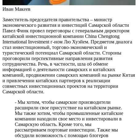
Реализация масштабных задач отрасли: Вячеслав Федорищев
Иван Макеев
вручил государственные и региональные награды в
преддверии Дня строителя
Заместитель председателя правительства – министр
07.08.2026 | 17:04
экономического развития и инвестиций Самарской области
Вместе на страже порядка: вклад добровольных народных
Павел Финк провел переговоры с генеральным директором
дружин в безопасность Самарской области
китайской инвестиционной компании China Chengtong
07.08.2026 | 17:02
International Investment г-ном Лю Хуэйем. Предметом диалога
7 августа Волга у берегов Самары прогрелась почти до 24 °C
стал инвестиционный, торгово-экономический и
07.08.2026 | 17:02
туристический потенциал Самарской области. Стороны
Народ, родившийся на Волге: о поволжских немцах
проговорили перспективные направления развития
Самарского края
сотрудничества. Речь, в частности, шла об обмене
07.08.2026 | 16:58
информацией о деятельности самарских и китайских
Для зрителей от 5 до 150 лет: в Новокуйбышевске выпускают
компаний, продвижении самарских компаний на рынке Китая
спектакль по мотивам русской сказки
и привлечении китайских партнеров к реализации
07.08.2026 | 16:50
совместных инвестиционных проектов на территории
65 школ Самары уже готовы к учебному году
Самарской области.
07.08.2026 | 16:25
Россияне больше не готовы откладывать решение жилищного
- Мы хотим, чтобы самарские производители
вопроса: объем выдачи ипотеки вырос на 38 %
расширили свое присутствие на китайском рынке.
07.08.2026 | 16:13
Мы также хотим, чтобы промышленные китайские
Завершился первый Всероссийский турнир "Шахматы для
компании находили свое место и инвестировали в
СВОих"
Самарскую область. Кроме того, мы
07.08.2026 | 16:12
рассматриваем портовые инвестиции. Также мы
Полный цикл восстановления жители Правобережья Волги
обсудили возможность с помощью блогеров