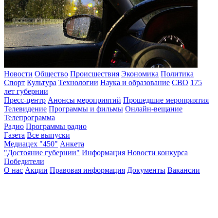
Новости
Общество
Происшествия
Экономика
Политика
Спорт
Культура
Технологии
Наука и образование
СВО
175
лет губернии
Пресс-центр
Анонсы мероприятий
Прошедшие мероприятия
Телевидение
Программы и фильмы
Онлайн-вещание
Телепрограмма
Радио
Программы радио
Газета
Все выпуски
Медиацех "450"
Анкета
"Достояние губернии"
Информация
Новости конкурса
Победители
О нас
Акции
Правовая информация
Документы
Вакансии