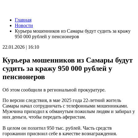
Новости
Главная
Пенсионерка из Ставропольского района потеряла 650 тысяч
Новости
рублей из-за аферистов
Курьера мошенников из Самары будут судить за кражу
09.08.2026 | 16:40
950 000 рублей у пенсионеров
Вернут деньги: мошенники обманули пенсионерку из Самары
на 950 тысяч рублей
22.01.2026 | 16:10
09.08.2026 | 16:38
Из-за непогоды в Тольятти усилили работу аварийных служб
Курьера мошенников из Самары будут
09.08.2026 | 15:35
Где в Самаре приведут в порядок газоны 9 августа: список
судить за кражу 950 000 рублей у
адресов
пенсионеров
09.08.2026 | 15:31
Нападающий КС рассказал об игре команды с новым
тренером
Об этом сообщили в региональной прокуратуре.
09.08.2026 | 15:05
Вратарь Гудиев рассказал о тактике "Акрона" на матч с
По версии следствия, в мае 2025 года 22-летний житель
"Локомотивом"
Самары начал сотрудничать с телефонными мошенниками.
09.08.2026 | 14:25
Мужчина приходил к обманутым пожилым людям и забирал у
В Красноглинском районе Самары водитель легковушки сбил
них деньги, чтобы передать аферистам.
ребенка
09.08.2026 | 14:16
В целом он похитил 950 тыс. рублей. Часть средств
В России могут отменить ЕГЭ с 2027 года
горожанин присвоил себе в качестве вознаграждения.
09.08.2026 | 12:35