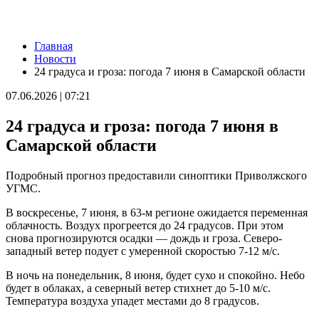
Новости
Главная
Вячеслав Федорищев – в топ-3 губернаторов по количеству
Новости
подписчиков в "МАКСе"
24 градуса и гроза: погода 7 июня в Самарской области
08.08.2026 | 20:01
Состав ХК ЦСК ВВС пополнили два нападающих
07.06.2026 | 07:21
08.08.2026 | 19:39
Вячеслав Федорищев: "В Самарской области сильные,
24 градуса и гроза: погода 7 июня в
спортивные и талантливые люди"
08.08.2026 | 19:11
Самарской области
8 августа самарские "Крылья Советов" на домашнем стадионе
уступили "Балтике"
Подробный прогноз предоставили синоптики Приволжского
08.08.2026 | 18:41
УГМС.
Вячеслав Федорищев: "У нас очень сильная федерация
прыжков на батуте"
В воскресенье, 7 июня, в 63-м регионе ожидается переменная
08.08.2026 | 17:57
облачность. Воздух прогреется до 24 градусов. При этом
Самарцев приглашают на бесплатные тренировки 9 августа
снова прогнозируются осадки — дождь и гроза. Северо-
08.08.2026 | 17:38
западный ветер подует с умеренной скоростью 7-12 м/с.
8 августа в Самаре косят траву на 20-ти улицах
08.08.2026 | 17:08
В ночь на понедельник, 8 июня, будет сухо и спокойно. Небо
Школы Самарской области перейдут на обновленную
будет в облаках, а северный ветер стихнет до 5-10 м/с.
программу с 1 сентября
Температура воздуха упадет местами до 8 градусов.
08.08.2026 | 16:39
В Самарской области 8 августа объявили штормовое