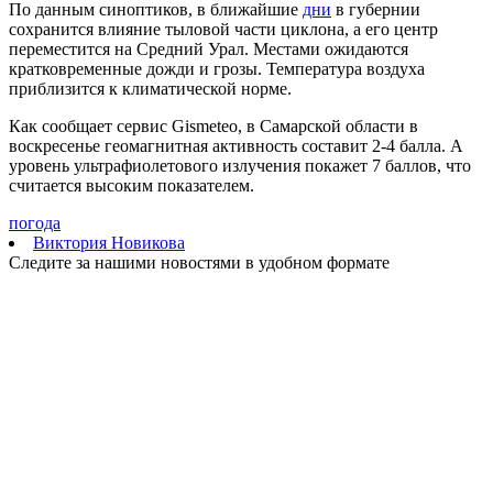
По данным синоптиков, в ближайшие
дни
в губернии
предупреждение
сохранится влияние тыловой части циклона, а его центр
08.08.2026 | 16:30
переместится на Средний Урал. Местами ожидаются
Вячеслав Федорищев вручил награды спортсменам, тренерам
кратковременные дожди и грозы. Температура воздуха
и ветеранам
приблизится к климатической норме.
08.08.2026 | 15:59
Где в Самаре отключат холодную воду с 10 по 12 августа:
Как сообщает сервис Gismeteo, в Самарской области в
список адресов
воскресенье геомагнитная активность составит 2-4 балла. А
08.08.2026 | 15:44
уровень ультрафиолетового излучения покажет 7 баллов, что
Ливень с грозой и жара до 35 °C ожидаются в Самарской
считается высоким показателем.
области 9 августа
08.08.2026 | 15:18
погода
Самарцев приглашают на бесплатные показы советского кино
Виктория Новикова
8 и 9 августа
Следите за нашими новостями в удобном формате
08.08.2026 | 14:52
Вячеслав Федорищев награжден почетной грамотой
Минобороны России
08.08.2026 | 14:23
Самарскую область накроет гроза с градом 8 августа
08.08.2026 | 14:13
Самарцам покажут фильм о жизни и трагической гибели
Ивана Блока
08.08.2026 | 12:52
Стали известны подробности столкновения катера и лодки в
Красноглинском районе
08.08.2026 | 12:31