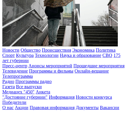
Новости
Общество
Происшествия
Экономика
Политика
Спорт
Культура
Технологии
Наука и образование
СВО
175
лет губернии
Пресс-центр
Анонсы мероприятий
Прошедшие мероприятия
Телевидение
Программы и фильмы
Онлайн-вещание
Телепрограмма
Радио
Программы радио
Газета
Все выпуски
Медиацех "450"
Анкета
"Достояние губернии"
Информация
Новости конкурса
Победители
О нас
Акции
Правовая информация
Документы
Вакансии