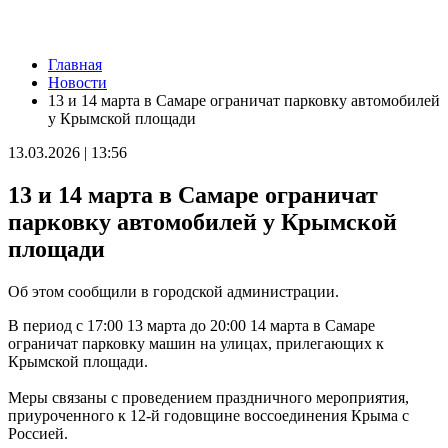
Новости
Главная
Два человека погибли в столкновении моторной лодки и
Новости
катера под Самарой
13 и 14 марта в Самаре ограничат парковку автомобилей
08.08.2026 | 10:35
у Крымской площади
Народные приметы на 9 августа 2026 года: что нельзя делать в
этот день
13.03.2026 | 13:56
08.08.2026 | 10:27
Где в Самаре отключат холодную воду 8 августа: список
13 и 14 марта в Самаре ограничат
адресов
08.08.2026 | 10:15
парковку автомобилей у Крымской
День физкультурника в России: какие праздники отмечают 8
площади
августа
08.08.2026 | 09:54
Кардиолог Алексей Алексеенко рассказал, как снизить риски
Об этом сообщили в городской администрации.
для здоровья в жару
08.08.2026 | 09:07
В период с 17:00 13 марта до 20:00 14 марта в Самаре
8 августа вражеские БПЛА атаковали промышленное
ограничат парковку машин на улицах, прилегающих к
предприятие в Самарской области
Крымской площади.
08.08.2026 | 09:02
В Кошкинском районе благоустраивают 7 общественных
Меры связаны с проведением праздничного мероприятия,
территорий
приуроченного к 12-й годовщине воссоединения Крыма с
08.08.2026 | 08:07
Россией.
+32 °C и вечерний дождь: погода в Самарской области 8