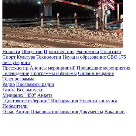
Новости
Общество
Происшествия
Экономика
Политика
Спорт
Культура
Технологии
Наука и образование
СВО
175
лет губернии
Пресс-центр
Анонсы мероприятий
Прошедшие мероприятия
Телевидение
Программы и фильмы
Онлайн-вещание
Телепрограмма
Радио
Программы радио
Газета
Все выпуски
Медиацех "450"
Анкета
"Достояние губернии"
Информация
Новости конкурса
Победители
О нас
Акции
Правовая информация
Документы
Вакансии