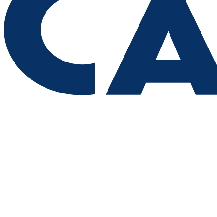
Два предприятия Самарской области начали первый этап
внедрения бережливых технологий в рамках федерального
проекта "Производительность труда"
06.08.2026 | 10:29
Без лишних трат: в регионе работает бесплатный прокат
детских принадлежностей
06.08.2026 | 10:22
Под Самарой потушили ландшафтный пожар на 500
"квадратах"
06.08.2026 | 10:16
В Самарской области утром 6 августа объявили ракетную
опасность
06.08.2026 | 10:14
Самарцам рассказали, как поддерживать личную гигиену в
поезде
06.08.2026 | 10:14
Открытая квалификация "КАРДО" ждет райдеров и
спортсменов из Самарской области
06.08.2026 | 10:09
В Жигулевске состоялся сеанс одновременной игры в
шахматы с гроссмейстером
06.08.2026 | 09:59