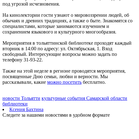
под угрозой исчезновения.
172 и 174
07.08.2026 | 19:29
На кинолектории гости узнают о мировоззрении людей, об
Лук, капуста и свекла: в Минпромторге Самарской области
обычаях и древних традициях, а также о быте. Знакомятся со
рассказали, какие продукты дорожают летом
специалистами, которые занимаются изучением и
07.08.2026 | 19:11
сохранением языкового и культурного многообразия.
В селе Усинское тушили крышу "заброшки" 7 августа
07.08.2026 | 18:55
Мероприятия в тольяттинской библиотеке проходят каждый
В облизбиркоме разыграли порядок размещения эмблем
вторник в 14:00 по адресу: ул. Октябрьская, 1. Вход
политических партий в избирательных бюллетенях
свободный. Интересующие вопросы можно задать по
07.08.2026 | 18:49
телефону 31-93-22.
Исследование: россияне увеличивают расходы на спорт и
ЗОЖ
Также на этой неделе в регионе проводятся мероприятия,
07.08.2026 | 18:24
посвященные Дню семьи, любви и верности. Мы
В Самарской области продлили ограничения по купанию на
рассказывали, какие
можно посетить
бесплатно.
четырех пляжах
07.08.2026 | 18:22
Вячеслав Федорищев впервые вручил знак "За вклад в
новости Тольятти
культурные события Самарской области
развитие Самарской области" выдающимся жителям
библиотеки
07.08.2026 | 18:21
Ксения Бахтина
В Тольятти отремонтируют тротуары и проезды
Следите за нашими новостями в удобном формате
07.08.2026 | 18:05
"Самара в движении": расписание бесплатных тренировок 8
августа
07.08.2026 | 17:56
Забота о здоровье ветеранов – один из приоритетов: Вячеслав