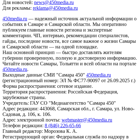
Для новостей:
news@450media.ru
Для рекламы:
reklama@450media.ru
450media.ru
— надежный источник актуальной информации о
событиях в Самаре и Самарской области. Мы оперативно
публикуем главные новости региона и экспертные
комментарии. ЧП, интервью, рекомендации специалистов,
гайды, последние новости, все самое важное о жизни Самары
и Самарской области — на одной площадке.
Наш основной принцип — быстро доставлять жителям
губернии проверенную, полную и достоверную информацию.
Читайте новости Самары, Тольятти и всей области на портале
450media.ru
.
Выходные данные СМИ "Самара 450"
450media.ru
(регистрационный номер: ЭЛ № ФС77-90097 от 26.09.2025 г.)
Форма распространения: сетевое издание.
Территория распространения: Российская Федерация,
зарубежные страны.
Учредитель: ГАУ СО "Медиаагентство "Самара 450"
Адрес редакции: 443068, Самарская обл., г. Самара, ул. Ново-
Садовая, д. 106, к. 106.
Адрес электронной почты:
webmaster@450media.ru
Телефон редакции:
8 (846) 226-65-66
Главный редактор: Морозова К. А.
Регистрирующий орган: Федеральная служба по надзору в