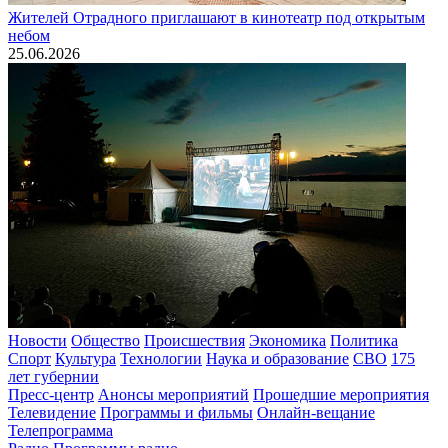
Жителей Отрадного приглашают в кинотеатр под открытым
небом
25.06.2026
Новости
Общество
Происшествия
Экономика
Политика
Спорт
Культура
Технологии
Наука и образование
СВО
175
лет губернии
Пресс-центр
Анонсы мероприятий
Прошедшие мероприятия
Телевидение
Программы и фильмы
Онлайн-вещание
Телепрограмма