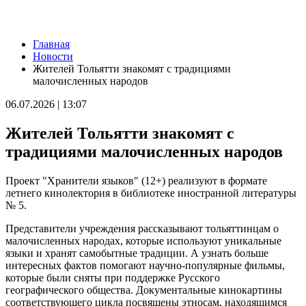
Новости
Главная
В Кошкинском районе благоустраивают 7 общественных
Новости
территорий
Жителей Тольятти знакомят с традициями
08.08.2026 | 08:07
малочисленных народов
+32 °C и вечерний дождь: погода в Самарской области 8
августа
06.07.2026 | 13:07
08.08.2026 | 07:08
В Самарской области рано утром 8 августа объявили
Жителей Тольятти знакомят с
ракетную и беспилотную опасность
08.08.2026 | 04:40
традициями малочисленных народов
В Большой Глушице появится зона отдыха у воды
07.08.2026 | 21:41
Проект "Хранители языков" (12+) реализуют в формате
Вячеслав Федорищев: "Важно отмечать тех, кто всей душой и
летнего кинолектория в библиотеке иностранной литературы
сердцем болеет за нашу Самарскую область и вносит большой
№ 5.
вклад в ее развитие"
07.08.2026 | 21:21
Представители учреждения рассказывают тольяттинцам о
В Самаре изменят схему движения шести автобусов с 8 до 12
малочисленных народах, которые используют уникальные
августа
языки и хранят самобытные традиции. А узнать больше
07.08.2026 | 20:51
интересных фактов помогают научно-популярные фильмы,
В Самаре пустят дополнительный транспорт в день матча КС
которые были сняты при поддержке Русского
— "Балтика"
географического общества. Документальные кинокартины
07.08.2026 | 20:07
соответствующего цикла посвящены этносам, находящимся
В Самаре временно изменят маршруты дачных автобусов №