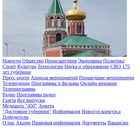
Новости
Общество
Происшествия
Экономика
Политика
Спорт
Культура
Технологии
Наука и образование
СВО
175
лет губернии
Пресс-центр
Анонсы мероприятий
Прошедшие мероприятия
Телевидение
Программы и фильмы
Онлайн-вещание
Телепрограмма
Радио
Программы радио
Газета
Все выпуски
Медиацех "450"
Анкета
"Достояние губернии"
Информация
Новости конкурса
Победители
О нас
Акции
Правовая информация
Документы
Вакансии