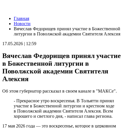
Новости
Главная
В Большой Глушице появится зона отдыха у воды
Новости
07.08.2026 | 21:41
Вячеслав Федорищев принял участие в Божественной
Вячеслав Федорищев: "Важно отмечать тех, кто всей душой и
литургии в Поволжской академии Святителя Алексия
сердцем болеет за нашу Самарскую область и вносит большой
вклад в ее развитие"
17.05.2026 | 12:59
07.08.2026 | 21:21
В Самаре изменят схему движения шести автобусов с 8 до 12
Вячеслав Федорищев принял участие
августа
07.08.2026 | 20:51
в Божественной литургии в
В Самаре пустят дополнительный транспорт в день матча КС
Поволжской академии Святителя
— "Балтика"
07.08.2026 | 20:07
Алексия
В Самаре временно изменят маршруты дачных автобусов №
172 и 174
Об этом губернатор рассказал в своем канале в "МАКСе".
07.08.2026 | 19:29
Лук, капуста и свекла: в Минпромторге Самарской области
- Прекрасное утро воскресенья. В Тольятти принял
рассказали, какие продукты дорожают летом
участие в Божественной литургии и крестном ходе
07.08.2026 | 19:11
в Поволжской академии Святителя Алексия. Всем
В селе Усинское тушили крышу "заброшки" 7 августа
хорошего и светлого дня, - написал глава региона.
07.08.2026 | 18:55
В облизбиркоме разыграли порядок размещения эмблем
17 мая 2026 года — это воскресенье, которое в церковном
политических партий в избирательных бюллетенях