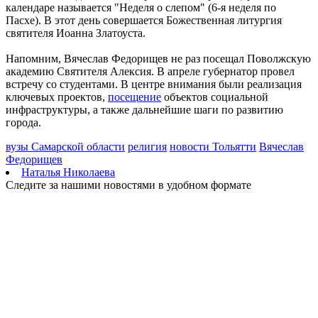
календаре называется "Неделя о слепом" (6-я неделя по
07.08.2026 | 18:49
Пасхе). В этот день совершается Божественная литургия
Исследование: россияне увеличивают расходы на спорт и
святителя Иоанна Златоуста.
ЗОЖ
07.08.2026 | 18:24
Напомним, Вячеслав Федорищев не раз посещал Поволжскую
В Самарской области продлили ограничения по купанию на
академию Святителя Алексия. В апреле губернатор провел
четырех пляжах
встречу со студентами. В центре внимания были реализация
07.08.2026 | 18:22
ключевых проектов,
посещение
объектов социальной
Вячеслав Федорищев впервые вручил знак "За вклад в
инфраструктуры, а также дальнейшие шаги по развитию
развитие Самарской области" выдающимся жителям
города.
07.08.2026 | 18:21
В Тольятти отремонтируют тротуары и проезды
вузы Самарской области
религия
новости Тольятти
Вячеслав
07.08.2026 | 18:05
Федорищев
"Самара в движении": расписание бесплатных тренировок 8
Наталья Николаева
августа
Следите за нашими новостями в удобном формате
07.08.2026 | 17:56
Забота о здоровье ветеранов – один из приоритетов: Вячеслав
Федорищев – о расширении географии диспансеризации
участников СВО
07.08.2026 | 17:55
Самарские строители отмечают профессиональный праздник
07.08.2026 | 17:49
В ГД предложили увеличить МРОТ до 50 000 рублей
07.08.2026 | 17:25
Шостакович и сказки: в Самаре прошел необычный концерт
07.08.2026 | 17:05