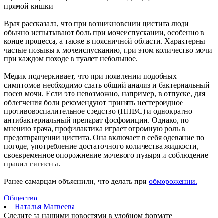
прямой кишки.
Вячеслав Федорищев: "У нас очень сильная федерация
прыжков на батуте"
Врач рассказала, что при возникновении цистита люди
08.08.2026 | 17:57
обычно испытывают боль при мочеиспускании, особенно в
Самарцев приглашают на бесплатные тренировки 9 августа
конце процесса, а также в поясничной области. Характерны
08.08.2026 | 17:38
частые позывы к мочеиспусканию, при этом количество мочи
8 августа в Самаре косят траву на 20-ти улицах
при каждом походе в туалет небольшое.
08.08.2026 | 17:08
Школы Самарской области перейдут на обновленную
Медик подчеркивает, что при появлении подобных
программу с 1 сентября
симптомов необходимо сдать общий анализ и бактериальный
08.08.2026 | 16:39
посев мочи. Если это невозможно, например, в отпуске, для
В Самарской области 8 августа объявили штормовое
облегчения боли рекомендуют принять нестероидное
предупреждение
противовоспалительное средство (НПВС) и однократно
08.08.2026 | 16:30
антибактериальный препарат фосфомицин. Однако, по
Вячеслав Федорищев вручил награды спортсменам, тренерам
мнению врача, профилактика играет огромную роль в
и ветеранам
предотвращении цистита. Она включает в себя одевание по
08.08.2026 | 15:59
погоде, употребление достаточного количества жидкости,
Где в Самаре отключат холодную воду с 10 по 12 августа:
своевременное опорожнение мочевого пузыря и соблюдение
список адресов
правил гигиены.
08.08.2026 | 15:44
Ливень с грозой и жара до 35 °C ожидаются в Самарской
Ранее самарцам объяснили, что делать при
обморожении.
области 9 августа
08.08.2026 | 15:18
Общество
Самарцев приглашают на бесплатные показы советского кино
Наталья Матвеева
8 и 9 августа
Следите за нашими новостями в удобном формате
08.08.2026 | 14:52