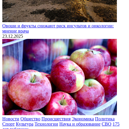
Овощи и фрукты снижают риск инсультов и онкологии:
мнение врача
23.12.2025
Новости
Общество
Происшествия
Экономика
Политика
Спорт
Культура
Технологии
Наука и образование
СВО
175