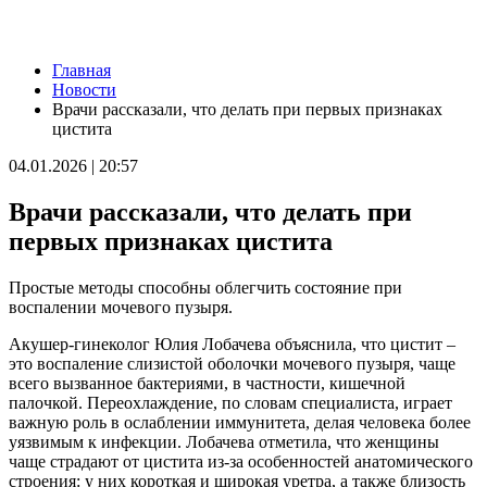
Новости
Главная
Серия магнитных бурь ожидается в Самарской области во
Новости
второй половине августа
Врачи рассказали, что делать при первых признаках
08.08.2026 | 21:52
цистита
"Акрон" вничью сыграл с "Локомотивом" в третьем туре РПЛ
08.08.2026 | 21:26
04.01.2026 | 20:57
Вячеслав Федорищев поздравил "Волонтёров-медиков" с
десятилетием
Врачи рассказали, что делать при
08.08.2026 | 21:07
Есть погибшие: в Ставропольском районе столкнулись две
первых признаках цистита
моторные лодки
08.08.2026 | 20:33
Простые методы способны облегчить состояние при
Вячеслав Федорищев – в топ-3 губернаторов по количеству
воспалении мочевого пузыря.
подписчиков в "МАКСе"
08.08.2026 | 20:01
Акушер-гинеколог Юлия Лобачева объяснила, что цистит –
Состав ХК ЦСК ВВС пополнили два нападающих
это воспаление слизистой оболочки мочевого пузыря, чаще
08.08.2026 | 19:39
всего вызванное бактериями, в частности, кишечной
Вячеслав Федорищев: "В Самарской области сильные,
палочкой. Переохлаждение, по словам специалиста, играет
спортивные и талантливые люди"
важную роль в ослаблении иммунитета, делая человека более
08.08.2026 | 19:11
уязвимым к инфекции. Лобачева отметила, что женщины
8 августа самарские "Крылья Советов" на домашнем стадионе
чаще страдают от цистита из-за особенностей анатомического
уступили "Балтике"
строения: у них короткая и широкая уретра, а также близость
08.08.2026 | 18:41