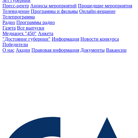
лет губернии
Пресс-центр
Анонсы мероприятий
Прошедшие мероприятия
Телевидение
Программы и фильмы
Онлайн-вещание
Телепрограмма
Радио
Программы радио
Газета
Все выпуски
Медиацех "450"
Анкета
"Достояние губернии"
Информация
Новости конкурса
Победители
О нас
Акции
Правовая информация
Документы
Вакансии