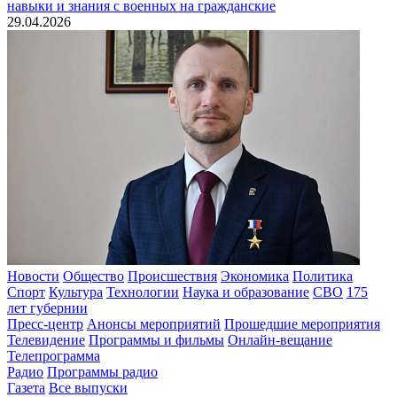
навыки и знания с военных на гражданские
29.04.2026
Новости
Общество
Происшествия
Экономика
Политика
Спорт
Культура
Технологии
Наука и образование
СВО
175
лет губернии
Пресс-центр
Анонсы мероприятий
Прошедшие мероприятия
Телевидение
Программы и фильмы
Онлайн-вещание
Телепрограмма
Радио
Программы радио
Газета
Все выпуски