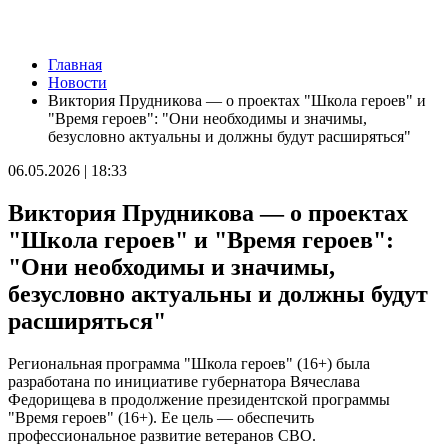
Новости
Главная
Серия магнитных бурь ожидается в Самарской области во
Новости
второй половине августа
Виктория Прудникова — о проектах "Школа героев" и
08.08.2026 | 21:52
"Время героев": "Они необходимы и значимы,
"Акрон" вничью сыграл с "Локомотивом" в третьем туре РПЛ
безусловно актуальны и должны будут расширяться"
08.08.2026 | 21:26
Вячеслав Федорищев поздравил "Волонтёров-медиков" с
06.05.2026 | 18:33
десятилетием
08.08.2026 | 21:07
Виктория Прудникова — о проектах
Есть погибшие: в Ставропольском районе столкнулись две
моторные лодки
"Школа героев" и "Время героев":
08.08.2026 | 20:33
"Они необходимы и значимы,
Вячеслав Федорищев – в топ-3 губернаторов по количеству
подписчиков в "МАКСе"
безусловно актуальны и должны будут
08.08.2026 | 20:01
расширяться"
Состав ХК ЦСК ВВС пополнили два нападающих
08.08.2026 | 19:39
Вячеслав Федорищев: "В Самарской области сильные,
Региональная программа "Школа героев" (16+) была
спортивные и талантливые люди"
разработана по инициативе губернатора Вячеслава
08.08.2026 | 19:11
Федорищева в продолжение президентской программы
8 августа самарские "Крылья Советов" на домашнем стадионе
"Время героев" (16+). Ее цель — обеспечить
уступили "Балтике"
профессиональное развитие ветеранов СВО.
08.08.2026 | 18:41