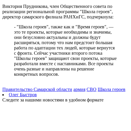
Вячеслав Федорищев: "У нас очень сильная федерация
Виктория Прудникова, член Общественного совета по
прыжков на батуте"
реализации региональной программы "Школа героев",
08.08.2026 | 17:57
директор самарского филиала РАНХиГС, подчеркнула:
Самарцев приглашают на бесплатные тренировки 9 августа
08.08.2026 | 17:38
- "Школа героев", также как и "Время героев", —
8 августа в Самаре косят траву на 20-ти улицах
это те проекты, которые необходимы и значимы,
08.08.2026 | 17:08
они безусловно актуальны и должны будут
Школы Самарской области перейдут на обновленную
расширяться, потому что нам предстоит большая
программу с 1 сентября
работа по адаптации тех людей, которые вернутся
08.08.2026 | 16:39
с фронта. Сейчас участники второго потока
В Самарской области 8 августа объявили штормовое
"Школы героев" защищают свои проекты, которые
предупреждение
разработали вместе с наставниками. Все проекты
08.08.2026 | 16:30
очень разные и направлены на решение
Вячеслав Федорищев вручил награды спортсменам, тренерам
конкретных вопросов.
и ветеранам
08.08.2026 | 15:59
Где в Самаре отключат холодную воду с 10 по 12 августа:
Правительство Самарской области
армия
СВО
Школа героев
список адресов
Олег Быстров
08.08.2026 | 15:44
Следите за нашими новостями в удобном формате
Ливень с грозой и жара до 35 °C ожидаются в Самарской
области 9 августа
08.08.2026 | 15:18
Самарцев приглашают на бесплатные показы советского кино
8 и 9 августа
08.08.2026 | 14:52