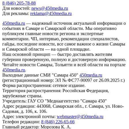
8 (846) 205-78-88
Для новостей:
news@450media.ru
Для рекламы:
reklama@450media.ru
450media.ru
— надежный источник актуальной информации о
событиях в Самаре и Самарской области. Мы оперативно
публикуем главные новости региона и экспертные
комментарии. ЧП, интервью, рекомендации специалистов,
гайды, последние новости, все самое важное о жизни Самары
и Самарской области — на одной площадке.
Наш основной принцип — быстро доставлять жителям
губернии проверенную, полную и достоверную информацию.
Читайте новости Самары, Тольятти и всей области на портале
450media.ru
.
Выходные данные СМИ "Самара 450"
450media.ru
(регистрационный номер: ЭЛ № ФС77-90097 от 26.09.2025 г.)
Форма распространения: сетевое издание.
Территория распространения: Российская Федерация,
зарубежные страны.
Учредитель: ГАУ СО "Медиаагентство "Самара 450"
Адрес редакции: 443068, Самарская обл., г. Самара, ул. Ново-
Садовая, д. 106, к. 106.
Адрес электронной почты:
webmaster@450media.ru
Телефон редакции:
8 (846) 226-65-66
Главный редактор: Морозова К. А.