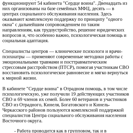
функционируют 54 кабинета "Сердце воина". Двенадцать из
Реализация масштабных задач отрасли: Вячеслав Федорищев
них организованы на базе семейных МФЦ, десять — в
вручил государственные и региональные награды в
центрах социального обслуживания населения. Здесь
преддверии Дня строителя
оказывают комплексную поддержку по принципу "одного
07.08.2026 | 17:04
окна" с дальнейшим сопровождением по таким
Вместе на страже порядка: вклад добровольных народных
направлениям, как трудоустройство, решение юридических
дружин в безопасность Самарской области
вопросов и, что особенно важно, психологическая помощь и
07.08.2026 | 17:02
социальная адаптация.
7 августа Волга у берегов Самары прогрелась почти до 24 °C
07.08.2026 | 17:02
Специалисты центров — клинические психологи и врачи-
Народ, родившийся на Волге: о поволжских немцах
психиатры — применяют современные методики работы с
Самарского края
эмоциональными травмами и посттравматическим
07.08.2026 | 16:58
стрессовым расстройством (ПТСР), помогая участникам СВО
Для зрителей от 5 до 150 лет: в Новокуйбышевске выпускают
восстановить психологическое равновесие и мягко вернуться
спектакль по мотивам русской сказки
к мирной жизни.
07.08.2026 | 16:50
65 школ Самары уже готовы к учебному году
В кабинете "Сердце воина" в Отрадном помощь, в том числе
07.08.2026 | 16:25
психологическую, уже получили 19 действующих участников
Россияне больше не готовы откладывать решение жилищного
СВО и 69 членов их семей. Более 60 ветеранов и участников
вопроса: объем выдачи ипотеки вырос на 38 %
СВО из Отрадного, Кинеля, Богатовского и Кинель-
07.08.2026 | 16:13
Черкасского районов пользуются комплексной поддержкой
Завершился первый Всероссийский турнир "Шахматы для
специалистов Центра социального обслуживания населения
СВОих"
Восточного округа.
07.08.2026 | 16:12
Полный цикл восстановления жители Правобережья Волги
- Работа проводится как в групповом, так и в