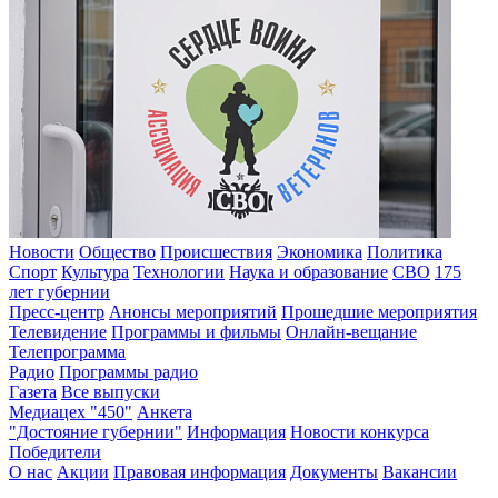
Новости
Общество
Происшествия
Экономика
Политика
Спорт
Культура
Технологии
Наука и образование
СВО
175
лет губернии
Пресс-центр
Анонсы мероприятий
Прошедшие мероприятия
Телевидение
Программы и фильмы
Онлайн-вещание
Телепрограмма
Радио
Программы радио
Газета
Все выпуски
Медиацех "450"
Анкета
"Достояние губернии"
Информация
Новости конкурса
Победители
О нас
Акции
Правовая информация
Документы
Вакансии