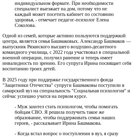
проходят в Сызранской больнице
индивидуальном формате. При необходимости
07.08.2026 | 16:10
специалист выезжает на дом, потому что не
В новом статусе: что известно об и. о. ректора Самарского
каждый может посетить кабинет по состоянию
государственного института культуры
здоровья, - отмечает педагог-психолог Елена
07.08.2026 | 16:06
Соколова.
В Новокуйбышевске ушел из жизни заслуженный тренер
России Валерий Иванов
Одной из семей, которые активно пользуются поддержкой
07.08.2026 | 15:55
центра, является семья Башмаковых. Александр Башмаков —
Начали борьбу за трофей: футбольные клубы Самарской
выпускник Рязанского высшего воздушно-десантного
области провели матчи первого тура группового этапа Кубка
командного училища, с 2022 года участвовал в специальной
России
военной операции, получил ранение и теперь имеет
07.08.2026 | 15:42
инвалидность по зрению. Его супруга Ирина посвящает себя
В Самарской области закроют ж/д переезд у Кротовки с 21 по
воспитанию троих детей.
22 августа
07.08.2026 | 15:31
В 2025 году при поддержке государственного фонда
Играют будущие олимпийцы: в тольяттинском
"Защитники Отечества" супруги Башмаковы поступили в
спорткомплексе "Олимп" стартовал гандбольный турнир
самарский вуз на специальность "Социальная психология" и
07.08.2026 | 15:27
сейчас успешно учатся на первом курсе.
Аномальную жару прогнозируют в Самарской области 8
августа
- Муж захотел стать психологом, чтобы помогать
07.08.2026 | 15:02
бойцам СВО. Я решила получить такое же
В Самаре пройдет открытый матч по следж-хоккею 8 августа
образование, чтобы поддерживать семьи наших
07.08.2026 | 15:01
героев, - рассказывает Ирина Башмакова.
- Когда встал вопрос о поступлении в вуз, я сразу