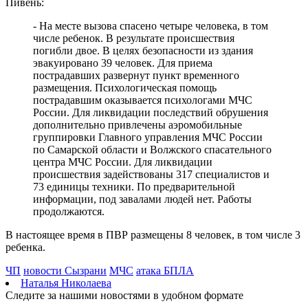
Пивень:
Самарцев предупредили о временных перебоях с
водоснабжением
- На месте вызова спасено четыре человека, в том
09.08.2026 | 19:26
числе ребенок. В результате происшествия
Жителей Самарской области предупредили о тумане и
погибли двое. В целях безопасности из здания
порывистом ветре 10 августа
эвакуировано 39 человек. Для приема
09.08.2026 | 19:23
пострадавших развернут пункт временного
Упало более 30 деревьев: в Самаре 9 августа устраняют
размещения. Психологическая помощь
последствия непогоды
пострадавшим оказывается психологами МЧС
09.08.2026 | 19:12
России. Для ликвидации последствий обрушения
Поваленные деревья и оборванные провода: Вячеслав
дополнительно привлечены аэромобильные
Федорищев рассказал о последствиях непогоды
группировки Главного управления МЧС России
09.08.2026 | 18:18
по Самарской области и Волжского спасательного
Пенсионерка из Ставропольского района потеряла 650 тысяч
центра МЧС России. Для ликвидации
рублей из-за аферистов
происшествия задействованы 317 специалистов и
09.08.2026 | 16:40
73 единицы техники. По предварительной
Вернут деньги: мошенники обманули пенсионерку из Самары
информации, под завалами людей нет. Работы
на 950 тысяч рублей
продолжаются.
09.08.2026 | 16:38
Из-за непогоды в Тольятти усилили работу аварийных служб
В настоящее время в ПВР размещены 8 человек, в том числе 3
09.08.2026 | 15:35
ребенка.
Где в Самаре приведут в порядок газоны 9 августа: список
адресов
ЧП
новости Сызрани
МЧС
атака БПЛА
09.08.2026 | 15:31
Наталья Николаева
Нападающий КС рассказал об игре команды с новым
Следите за нашими новостями в удобном формате
тренером