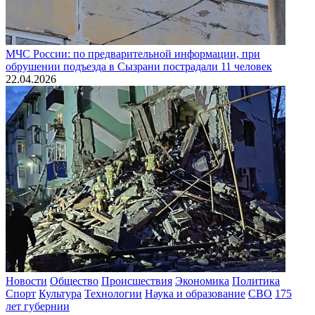
МЧС России: по предварительной информации, при
обрушении подъезда в Сызрани пострадали 11 человек
22.04.2026
Новости
Общество
Происшествия
Экономика
Политика
Спорт
Культура
Технологии
Наука и образование
СВО
175
лет губернии