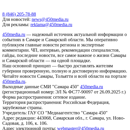
8 (846) 205-78-88
Для новостей:
news@450media.ru
Для рекламы:
reklama@450media.ru
450media.ru
— надежный источник актуальной информации о
событиях в Самаре и Самарской области. Мы оперативно
публикуем главные новости региона и экспертные
комментарии. ЧП, интервью, рекомендации специалистов,
гайды, последние новости, все самое важное о жизни Самары
и Самарской области — на одной площадке.
Наш основной принцип — быстро доставлять жителям
губернии проверенную, полную и достоверную информацию.
Читайте новости Самары, Тольятти и всей области на портале
450media.ru
.
Выходные данные СМИ "Самара 450"
450media.ru
(регистрационный номер: ЭЛ № ФС77-90097 от 26.09.2025 г.)
Форма распространения: сетевое издание.
Территория распространения: Российская Федерация,
зарубежные страны.
Учредитель: ГАУ СО "Медиаагентство "Самара 450"
Адрес редакции: 443068, Самарская обл., г. Самара, ул. Ново-
Садовая, д. 106, к. 106.
Адрес электронной почты:
webmaster@450media.ru