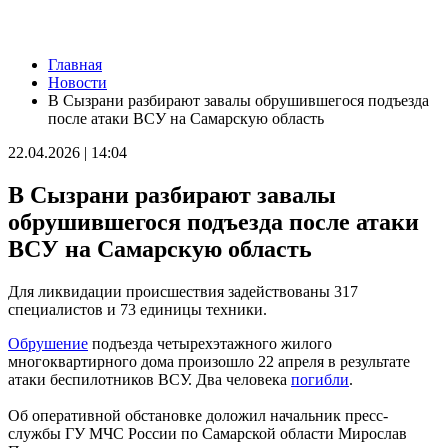
Новости
Главная
В Самаре представят последнюю книгу Виталия Стадникова о
Новости
Фабрике-кухне
В Сызрани разбирают завалы обрушившегося подъезда
09.08.2026 | 22:05
после атаки ВСУ на Самарскую область
Как помочь кошке справиться со стрессом: советы эксперта
09.08.2026 | 21:47
22.04.2026 | 14:04
Эксперт рассказал, как мошенники используют старые сим-
карты
В Сызрани разбирают завалы
09.08.2026 | 21:32
В Тольятти восстановили движение на дорогах после падения
обрушившегося подъезда после атаки
деревьев
ВСУ на Самарскую область
09.08.2026 | 21:04
Персеиды и парад планет: какие астрономические явления
произойдут в августе
Для ликвидации происшествия задействованы 317
09.08.2026 | 20:59
специалистов и 73 единицы техники.
В России могут сократить срок оплаты штрафов для авто с
иностранными номерами
Обрушение
подъезда четырехэтажного жилого
09.08.2026 | 20:11
многоквартирного дома произошло 22 апреля в результате
В Москве открыли фотовыставку о Самарской области
атаки беспилотников ВСУ. Два человека
погибли
.
09.08.2026 | 20:06
Поддержка предпринимателей, авиационный кластер и День
Об оперативной обстановке доложил начальник пресс-
строителя. Спецрепортаж
службы ГУ МЧС России по Самарской области Мирослав
09.08.2026 | 20:00