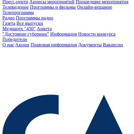
Пресс-центр
Анонсы мероприятий
Прошедшие мероприятия
Телевидение
Программы и фильмы
Онлайн-вещание
Телепрограмма
Радио
Программы радио
Газета
Все выпуски
Медиацех "450"
Анкета
"Достояние губернии"
Информация
Новости конкурса
Победители
О нас
Акции
Правовая информация
Документы
Вакансии