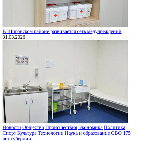
В Шигонском районе развивается сеть медучреждений
31.03.2026
Новости
Общество
Происшествия
Экономика
Политика
Спорт
Культура
Технологии
Наука и образование
СВО
175
лет губернии