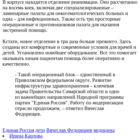
Вячеслав Федорищев поздравил жителей Самарской области с
В корпусе находится отделение реанимации. Оно рассчитанно
Днем физкультурника
на восемь коек, включая две специализированные –
08.08.2026 | 11:05
ламинарные палаты для онкогематологических больных и
Два человека погибли в столкновении моторной лодки и
одна – для инфекционных. Также есть три просторные
катера в Самарской области
операционные и противошоковая палата для оказания
08.08.2026 | 10:35
экстренной помощи.
Народные приметы на 9 августа 2026 года: что нельзя делать в
этот день
Кстати, новое отделение в три раза больше прежнего. Здесь
08.08.2026 | 10:27
созданы все комфортные и современные условия для врачей и
Где в Самаре отключат холодную воду 8 августа: список
детей. Установлено новейшее оборудование. Все это помогает
адресов
оказывать юным пациентам помощь более оперативно и
08.08.2026 | 10:15
качественно.
День физкультурника в России: какие праздники отмечают 8
августа
- Такой операционный блок – единственный в
08.08.2026 | 09:54
Приволжском федеральном округе. Развитие
Кардиолог Алексей Алексеенко рассказал, как снизить риски
инфраструктуры здравоохранения – ключевая
для здоровья в жару
задача Правительства Самарской области и одно
08.08.2026 | 09:07
из важнейших направлений Народной программы
8 августа вражеские БПЛА атаковали промышленное
партии "Единая Россия". Работу по модернизации
предприятие в Самарской области
отрасли продолжаем, – отметил Вячеслав
08.08.2026 | 09:02
Федорищев.
Единая Россия
дети
Вячеслав Федорищев
медицина
Ирина Карлова