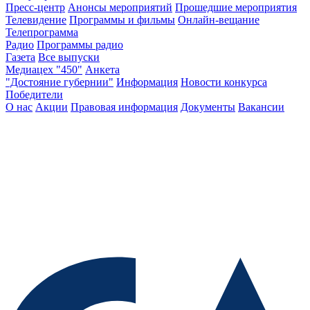
Пресс-центр
Анонсы мероприятий
Прошедшие мероприятия
Телевидение
Программы и фильмы
Онлайн-вещание
Телепрограмма
Радио
Программы радио
Газета
Все выпуски
Медиацех "450"
Анкета
"Достояние губернии"
Информация
Новости конкурса
Победители
О нас
Акции
Правовая информация
Документы
Вакансии