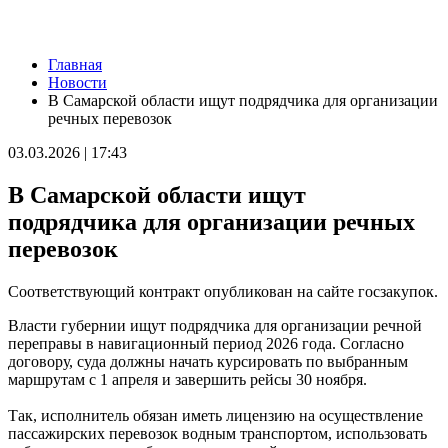
Новости
Главная
Серия магнитных бурь ожидается в Самарской области во
Новости
второй половине августа
В Самарской области ищут подрядчика для организации
08.08.2026 | 21:52
речных перевозок
"Акрон" вничью сыграл с "Локомотивом" в третьем туре РПЛ
08.08.2026 | 21:26
03.03.2026 | 17:43
Вячеслав Федорищев поздравил "Волонтёров-медиков" с
десятилетием
В Самарской области ищут
08.08.2026 | 21:07
Есть погибшие: в Ставропольском районе столкнулись две
подрядчика для организации речных
моторные лодки
перевозок
08.08.2026 | 20:33
Вячеслав Федорищев – в топ-3 губернаторов по количеству
подписчиков в "МАКСе"
Соответствующий контракт опубликован на сайте госзакупок.
08.08.2026 | 20:01
Состав ХК ЦСК ВВС пополнили два нападающих
Власти губернии ищут подрядчика для организации речной
08.08.2026 | 19:39
переправы в навигационный период 2026 года. Согласно
Вячеслав Федорищев: "В Самарской области сильные,
договору, суда должны начать курсировать по выбранным
спортивные и талантливые люди"
маршрутам с 1 апреля и завершить рейсы 30 ноября.
08.08.2026 | 19:11
8 августа самарские "Крылья Советов" на домашнем стадионе
Так, исполнитель обязан иметь лицензию на осуществление
уступили "Балтике"
пассажирских перевозок водным транспортом, использовать
08.08.2026 | 18:41