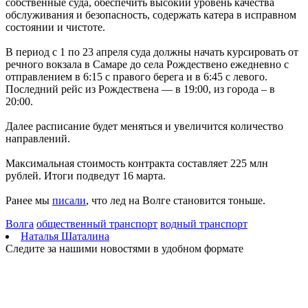
собственные суда, обеспечить высокий уровень качества
Вячеслав Федорищев: "У нас очень сильная федерация
обслуживания и безопасность, содержать катера в исправном
прыжков на батуте"
состоянии и чистоте.
08.08.2026 | 17:57
Самарцев приглашают на бесплатные тренировки 9 августа
В период с 1 по 23 апреля суда должны начать курсировать от
08.08.2026 | 17:38
речного вокзала в Самаре до села Рождествено ежедневно с
8 августа в Самаре косят траву на 20-ти улицах
отправлением в 6:15 с правого берега и в 6:45 с левого.
08.08.2026 | 17:08
Последний рейс из Рождествена — в 19:00, из города – в
Школы Самарской области перейдут на обновленную
20:00.
программу с 1 сентября
08.08.2026 | 16:39
Далее расписание будет меняться и увеличится количество
В Самарской области 8 августа объявили штормовое
направлений.
предупреждение
08.08.2026 | 16:30
Максимальная стоимость контракта составляет 225 млн
Вячеслав Федорищев вручил награды спортсменам, тренерам
рублей. Итоги подведут 16 марта.
и ветеранам
08.08.2026 | 15:59
Ранее мы
писали
, что лед на Волге становится тоньше.
Где в Самаре отключат холодную воду с 10 по 12 августа:
список адресов
Волга
общественный транспорт
водный транспорт
08.08.2026 | 15:44
Наталья Шаталина
Ливень с грозой и жара до 35 °C ожидаются в Самарской
Следите за нашими новостями в удобном формате
области 9 августа
08.08.2026 | 15:18
Самарцев приглашают на бесплатные показы советского кино
8 и 9 августа
08.08.2026 | 14:52