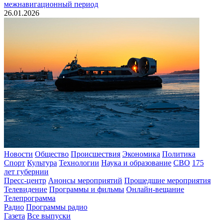
межнавигационный период
26.01.2026
Новости
Общество
Происшествия
Экономика
Политика
Спорт
Культура
Технологии
Наука и образование
СВО
175
лет губернии
Пресс-центр
Анонсы мероприятий
Прошедшие мероприятия
Телевидение
Программы и фильмы
Онлайн-вещание
Телепрограмма
Радио
Программы радио
Газета
Все выпуски