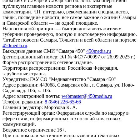
событиях в Самаре и Самарской области. Мы оперативно
публикуем главные новости региона и экспертные
комментарии. ЧП, интервью, рекомендации специалистов,
гайды, последние новости, все самое важное о жизни Самары
и Самарской области — на одной площадке.
Наш основной принцип — быстро доставлять жителям
губернии проверенную, полную и достоверную информацию.
Читайте новости Самары, Тольятти и всей области на портале
450media.ru
.
Выходные данные СМИ "Самара 450"
450media.ru
(регистрационный номер: ЭЛ № ФС77-90097 от 26.09.2025 г.)
Форма распространения: сетевое издание.
Территория распространения: Российская Федерация,
зарубежные страны.
Учредитель: ГАУ СО "Медиаагентство "Самара 450"
Адрес редакции: 443068, Самарская обл., г. Самара, ул. Ново-
Садовая, д. 106, к. 106.
Адрес электронной почты:
webmaster@450media.ru
Телефон редакции:
8 (846) 226-65-66
Главный редактор: Морозова К. А.
Регистрирующий орган: Федеральная служба по надзору в
сфере связи, информационных технологий и массовых
коммуникаций.
Возрастное ограничение 16+.
При полном или частичном использовании текстовых