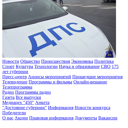
Новости
Общество
Происшествия
Экономика
Политика
Спорт
Культура
Технологии
Наука и образование
СВО
175
лет губернии
Пресс-центр
Анонсы мероприятий
Прошедшие мероприятия
Телевидение
Программы и фильмы
Онлайн-вещание
Телепрограмма
Радио
Программы радио
Газета
Все выпуски
Медиацех "450"
Анкета
"Достояние губернии"
Информация
Новости конкурса
Победители
О нас
Акции
Правовая информация
Документы
Вакансии