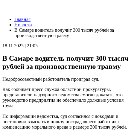
Новости
Главная
Аномальная жара спадет: какая погода будет 10 августа в
Новости
Самарской области
В Самаре водитель получит 300 тысяч рублей за
10.08.2026 | 07:15
производственную травму
В Самаре представят последнюю книгу Виталия Стадникова о
Фабрике-кухне
18.11.2025 | 21:05
09.08.2026 | 22:05
Как помочь кошке справиться со стрессом: советы эксперта
В Самаре водитель получит 300 тысяч
09.08.2026 | 21:47
Эксперт рассказал, как мошенники используют старые сим-
рублей за производственную травму
карты
09.08.2026 | 21:32
Недобросовестный работодатель проиграл суд.
В Тольятти восстановили движение на дорогах после падения
деревьев
Как сообщает пресс-служба областной прокуратуры,
09.08.2026 | 21:04
представители надзорного ведомства смогли доказать, что
Персеиды и парад планет: какие астрономические явления
руководство предприятия не обеспечило должные условия
произойдут в августе
труда.
09.08.2026 | 20:59
В России могут сократить срок оплаты штрафов для авто с
По информации ведомства, суд согласился с доводами и
иностранными номерами
постановил взыскать в пользу пострадавшего работника
09.08.2026 | 20:11
компенсацию морального вреда в размере 300 тысяч рублей.
В Москве открыли фотовыставку о Самарской области
09.08.2026 | 20:06