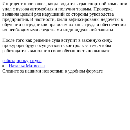
Инцидент произошел, когда водитель транспортной компании
Поддержка предпринимателей, авиационный кластер и День
упал с кузова автомобиля и получил травмы. Проверка
строителя. Спецрепортаж
выявила целый ряд нарушений со стороны руководства
09.08.2026 | 20:00
предприятия. В частности, были зафиксированы недочеты в
Самарцев предупредили о временных перебоях с
обучении сотрудников правилам охраны труда и обеспечении
водоснабжением
их необходимыми средствами индивидуальной защиты.
09.08.2026 | 19:26
Жителей Самарской области предупредили о тумане и
После того как решение суда вступит в законную силу,
порывистом ветре 10 августа
прокуроры будут осуществлять контроль за тем, чтобы
09.08.2026 | 19:23
работодатель выполнил свою обязанность по выплате.
Упало более 30 деревьев: в Самаре 9 августа устраняют
последствия непогоды
работа
прокуратура
09.08.2026 | 19:12
Наталья Матвеева
Поваленные деревья и оборванные провода: Вячеслав
Следите за нашими новостями в удобном формате
Федорищев рассказал о последствиях непогоды
09.08.2026 | 18:18
Пенсионерка из Ставропольского района потеряла 650 тысяч
рублей из-за аферистов
09.08.2026 | 16:40
Вернут деньги: мошенники обманули пенсионерку из Самары
на 950 тысяч рублей
09.08.2026 | 16:38
Из-за непогоды в Тольятти усилили работу аварийных служб
09.08.2026 | 15:35
Где в Самаре приведут в порядок газоны 9 августа: список
адресов