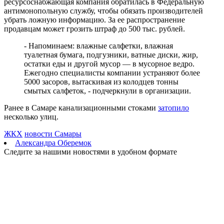
ресурсоснабжающая компания обратилась в Федеральную
08.08.2026 | 14:13
антимонопольную службу, чтобы обязать производителей
Самарцам покажут фильм о жизни и трагической гибели
убрать ложную информацию. За ее распространение
Ивана Блока
продавцам может грозить штраф до 500 тыс. рублей.
08.08.2026 | 12:52
Стали известны подробности столкновения катера и лодки в
- Напоминаем: влажные салфетки, влажная
Красноглинском районе
туалетная бумага, подгузники, ватные диски, жир,
08.08.2026 | 12:31
остатки еды и другой мусор — в мусорное ведро.
Вячеслав Федорищев рассказал о последствиях атаки ВСУ на
Ежегодно специалисты компании устраняют более
регион
5000 засоров, вытаскивая из колодцев тонны
08.08.2026 | 12:29
смытых салфеток, - подчеркнули в организации.
Водитель "Мазды" сбил женщину на улице Подшипниковой в
Самаре
Ранее в Самаре канализационными стоками
затопило
08.08.2026 | 12:12
несколько улиц.
Ударила собутыльника: на тольяттинку завели "уголовку"
08.08.2026 | 11:40
ЖКХ
новости Самары
В Самаре ветераны СВО сыграли в пляжный волейбол с
Александра Оберемок
молодежью
Следите за нашими новостями в удобном формате
08.08.2026 | 11:20
В Самаре со дна Волги подняли тело утонувшего мужчины
08.08.2026 | 11:15
Вячеслав Федорищев поздравил жителей Самарской области с
Днем физкультурника
08.08.2026 | 11:05
Два человека погибли в столкновении моторной лодки и
катера в Самарской области