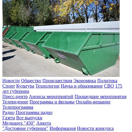
Новости
Общество
Происшествия
Экономика
Политика
Спорт
Культура
Технологии
Наука и образование
СВО
175
лет губернии
Пресс-центр
Анонсы мероприятий
Прошедшие мероприятия
Телевидение
Программы и фильмы
Онлайн-вещание
Телепрограмма
Радио
Программы радио
Газета
Все выпуски
Медиацех "450"
Анкета
"Достояние губернии"
Информация
Новости конкурса