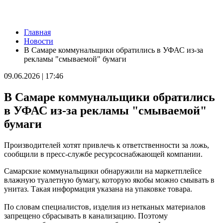
Новости
Главная
Школы Самарской области перейдут на обновленную
Новости
программу с 1 сентября
В Самаре коммунальщики обратились в УФАС из-за
08.08.2026 | 16:39
рекламы "смываемой" бумаги
В Самарской области 8 августа объявили штормовое
предупреждение
09.06.2026 | 17:46
08.08.2026 | 16:30
Вячеслав Федорищев вручил награды спортсменам, тренерам
В Самаре коммунальщики обратились
и ветеранам
08.08.2026 | 15:59
в УФАС из-за рекламы "смываемой"
Где в Самаре отключат холодную воду с 10 по 12 августа:
бумаги
список адресов
08.08.2026 | 15:44
Ливень с грозой и жара до 35 °C ожидаются в Самарской
Производителей хотят привлечь к ответственности за ложь,
области 9 августа
сообщили в пресс-службе ресурсоснабжающей компании.
08.08.2026 | 15:18
Самарцев приглашают на бесплатные показы советского кино
Самарские коммунальщики обнаружили на маркетплейсе
8 и 9 августа
влажную туалетную бумагу, которую якобы можно смывать в
08.08.2026 | 14:52
унитаз. Такая информация указана на упаковке товара.
Вячеслав Федорищев награжден почетной грамотой
Минобороны России
По словам специалистов, изделия из нетканых материалов
08.08.2026 | 14:23
запрещено сбрасывать в канализацию. Поэтому
Самарскую область накроет гроза с градом 8 августа