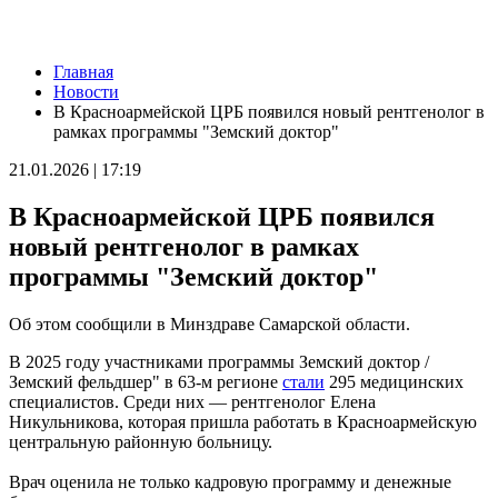
Новости
Главная
День строителя в России: какие даты отмечаются 9 августа
Новости
09.08.2026 | 08:20
В Красноармейской ЦРБ появился новый рентгенолог в
В Самарской области 9 августа будет аномальная жара
рамках программы "Земский доктор"
09.08.2026 | 07:04
Серия магнитных бурь ожидается в Самарской области во
21.01.2026 | 17:19
второй половине августа
08.08.2026 | 21:52
В Красноармейской ЦРБ появился
"Акрон" вничью сыграл с "Локомотивом" в третьем туре РПЛ
08.08.2026 | 21:26
новый рентгенолог в рамках
Вячеслав Федорищев поздравил "Волонтёров-медиков" с
программы "Земский доктор"
десятилетием
08.08.2026 | 21:07
Есть погибшие: в Ставропольском районе столкнулись две
Об этом сообщили в Минздраве Самарской области.
моторные лодки
08.08.2026 | 20:33
В 2025 году участниками программы Земский доктор /
Вячеслав Федорищев – в топ-3 губернаторов по количеству
Земский фельдшер" в 63-м регионе
стали
295 медицинских
подписчиков в "МАКСе"
специалистов. Среди них — рентгенолог Елена
08.08.2026 | 20:01
Никульникова, которая пришла работать в Красноармейскую
Состав ХК ЦСК ВВС пополнили два нападающих
центральную районную больницу.
08.08.2026 | 19:39
Вячеслав Федорищев: "В Самарской области сильные,
Врач оценила не только кадровую программу и денежные
спортивные и талантливые люди"