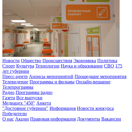
Новости
Общество
Происшествия
Экономика
Политика
Спорт
Культура
Технологии
Наука и образование
СВО
175
лет губернии
Пресс-центр
Анонсы мероприятий
Прошедшие мероприятия
Телевидение
Программы и фильмы
Онлайн-вещание
Телепрограмма
Радио
Программы радио
Газета
Все выпуски
Медиацех "450"
Анкета
"Достояние губернии"
Информация
Новости конкурса
Победители
О нас
Акции
Правовая информация
Документы
Вакансии