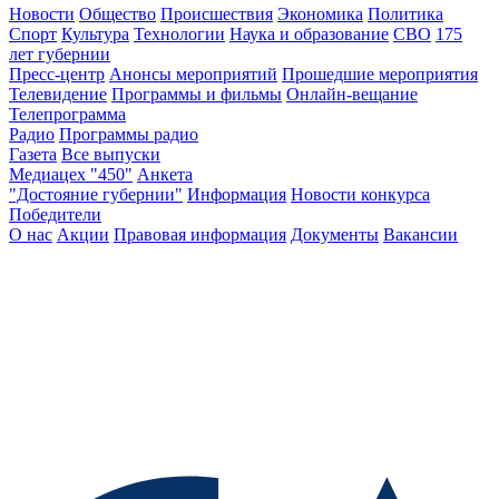
Новости
Общество
Происшествия
Экономика
Политика
Спорт
Культура
Технологии
Наука и образование
СВО
175
лет губернии
Пресс-центр
Анонсы мероприятий
Прошедшие мероприятия
Телевидение
Программы и фильмы
Онлайн-вещание
Телепрограмма
Радио
Программы радио
Газета
Все выпуски
Медиацех "450"
Анкета
"Достояние губернии"
Информация
Новости конкурса
Победители
О нас
Акции
Правовая информация
Документы
Вакансии