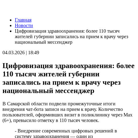
Новости
Главная
Востребованная специальность: в Самарской области растёт
Новости
интерес к службе по контракту в войсках беспилотных систем
Цифровизация здравоохранения: более 110 тысяч
07.08.2026 | 12:58
жителей губернии записались на прием к врачу через
В Самаре водитель Toyota Camry сбил 9-летнюю девочку на
национальный мессенджер
пешеходном переходе
07.08.2026 | 12:21
04.03.2026 | 18:49
Самарцам рассказали, какие травмы бывают при падении
ребенка из окна
Цифровизация здравоохранения: более
07.08.2026 | 12:19
Как региональный конкурс "Достояние губернии" помогает
110 тысяч жителей губернии
предпринимателям выходить на новый уровень
записались на прием к врачу через
07.08.2026 | 12:00
Юнармейцы Промышленного района осваивают беспилотные
национальный мессенджер
системы
07.08.2026 | 11:47
В Самарской области подвели промежуточные итоги
В двух городах выявили загрязнение воздуха из-за горящей
внедрения чат-бота записи на прием к врачу. Количество
свалки
пользователей, оформивших визит в поликлинику через Мах
07.08.2026 | 11:40
(6+), превысило отметку в 110 тысяч человек.
В Самаре продолжается обновление парка имени Щорса
07.08.2026 | 11:36
- Внедрение современных цифровых решений в
В Красноярском районе проверили безопасность и ремонт в
систему здравоохранения — один из
школах и детсадах