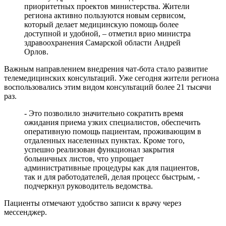
приоритетных проектов министерства. Жители
07.08.2026 | 11:31
региона активно пользуются новым сервисом,
Жители Отрадного проходят исследования на современном
который делает медицинскую помощь более
компьютерном томографе
доступной и удобной, – отметил врио министра
07.08.2026 | 11:23
здравоохранения Самарской области Андрей
В Тольятти изменят схему движения общественного
Орлов.
транспорта до 30 сентября
07.08.2026 | 11:22
Важным направлением внедрения чат-бота стало развитие
Елена Дьякова — об истории создания конкурса компаний
телемедицинских консультаций. Уже сегодня жители региона
"Достояние губернии"
воспользовались этим видом консультаций более 21 тысячи
07.08.2026 | 11:20
раз.
Последние жаркие дни лета в Самарской области – в эти
выходные
- Это позволило значительно сократить время
07.08.2026 | 11:16
ожидания приема узких специалистов, обеспечить
Вячеслав Федорищев заявил о старте нового сезона
оперативную помощь пациентам, проживающим в
федеральной программы "Мама-предприниматель" в регионе
отдаленных населенных пунктах. Кроме того,
07.08.2026 | 10:57
успешно реализован функционал закрытия
На острове Поджабный в Самаре тушили горящий мусор
больничных листов, что упрощает
07.08.2026 | 10:55
административные процедуры как для пациентов,
Жители Самары рассказали, как проведут остаток лета
так и для работодателей, делая процесс быстрым, -
07.08.2026 | 10:49
подчеркнул руководитель ведомства.
Выставка о Самаре открылась на Тверском бульваре Москвы
07.08.2026 | 10:41
Пациенты отмечают удобство записи к врачу через
В Тольятти стартовал третий день гандбольного турнира
мессенджер.
Спартакиады народов России
07.08.2026 | 10:38