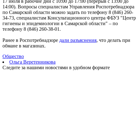
17 июля в рабочие дни с 10:00 до 17:00 (перерыв с 13:00 до
Два человека погибли в столкновении моторной лодки и
14:00). Вопросы специалистам Управления Роспотребнадзора
катера в Самарской области
по Самарской области можно задать по телефону 8 (846) 260-
08.08.2026 | 10:35
34-73, специалистам Консультационного центра ФБУЗ "Центр
Народные приметы на 9 августа 2026 года: что нельзя делать в
гигиены и эпидемиологии в Самарской области" – по
этот день
телефону 8 (846) 260-38-01.
08.08.2026 | 10:27
Где в Самаре отключат холодную воду 8 августа: список
Ранее в Роспотребнадзоре
дали разъяснения
, что делать при
адресов
обмане в магазинах.
08.08.2026 | 10:15
День физкультурника в России: какие праздники отмечают 8
Общество
августа
Ольга Веретенникова
08.08.2026 | 09:54
Следите за нашими новостями в удобном формате
Кардиолог Алексей Алексеенко рассказал, как снизить риски
для здоровья в жару
08.08.2026 | 09:07
8 августа вражеские БПЛА атаковали промышленное
предприятие в Самарской области
08.08.2026 | 09:02
В Кошкинском районе благоустраивают 7 общественных
территорий
08.08.2026 | 08:07
+32 °C и вечерний дождь: погода в Самарской области 8
августа
08.08.2026 | 07:08
В Самарской области рано утром 8 августа объявили