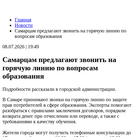
Новости
Главная
Самарцам покажут фильм о жизни и трагической гибели
Новости
Ивана Блока
Самарцам предлагают звонить на горячую линию по
08.08.2026 | 12:52
вопросам образования
Стали известны подробности столкновения катера и лодки в
Красноглинском районе
08.07.2026 | 19:49
08.08.2026 | 12:31
Вячеслав Федорищев рассказал о последствиях атаки ВСУ на
Самарцам предлагают звонить на
регион
08.08.2026 | 12:29
горячую линию по вопросам
Водитель "Мазды" сбил женщину на улице Подшипниковой в
образования
Самаре
08.08.2026 | 12:12
Ударила собутыльника: на тольяттинку завели "уголовку"
Подробности рассказали в городской администрации.
08.08.2026 | 11:40
В Самаре ветераны СВО сыграли в пляжный волейбол с
В Самаре принимают звонки на горячую линию по защите
молодежью
прав потребителей в сфере образования. Эксперты помогают
08.08.2026 | 11:20
разобраться с правилами заключения договоров, порядком
В Самаре со дна Волги подняли тело утонувшего мужчины
возврата денег при отчислении или переводе, а также с
08.08.2026 | 11:15
требованиями к качеству обучения.
Вячеслав Федорищев поздравил жителей Самарской области с
Днем физкультурника
Жители города могут получить телефонные консультации до
08.08.2026 | 11:05