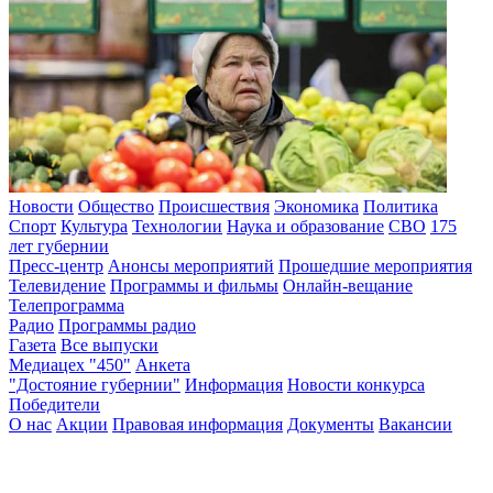
Новости
Общество
Происшествия
Экономика
Политика
Спорт
Культура
Технологии
Наука и образование
СВО
175
лет губернии
Пресс-центр
Анонсы мероприятий
Прошедшие мероприятия
Телевидение
Программы и фильмы
Онлайн-вещание
Телепрограмма
Радио
Программы радио
Газета
Все выпуски
Медиацех "450"
Анкета
"Достояние губернии"
Информация
Новости конкурса
Победители
О нас
Акции
Правовая информация
Документы
Вакансии