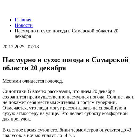
Новости
Главная
Вячеслав Федорищев награжден почетной грамотой
Новости
Минобороны России
Пасмурно и сухо: погода в Самарской области 20
08.08.2026 | 14:23
декабря
Самарскую область накроет гроза с градом 8 августа
08.08.2026 | 14:13
20.12.2025 | 07:18
Самарцам покажут фильм о жизни и трагической гибели
Ивана Блока
Пасмурно и сухо: погода в Самарской
08.08.2026 | 12:52
Стали известны подробности столкновения катера и лодки в
области 20 декабря
Красноглинском районе
08.08.2026 | 12:31
Местами ожидается гололед.
Вячеслав Федорищев рассказал о последствиях атаки ВСУ на
регион
Синоптики Gismeteo рассказали, что днем 20 декабря
08.08.2026 | 12:29
сохранится преимущественно пасмурная погода. Солнце так и
Водитель "Мазды" сбил женщину на улице Подшипниковой в
не покажет себя местным жителям и гостям губернии.
Самаре
Отмечается, что люди могут рассчитывать на спокойную и
08.08.2026 | 12:12
сухую атмосферу на улице. Это делает субботу комфортной
Ударила собутыльника: на тольяттинку завели "уголовку"
для прогулок.
08.08.2026 | 11:40
В Самаре ветераны СВО сыграли в пляжный волейбол с
В светлое время суток столбики термометров опустятся до -3
молодежью
градусов, а ночью упадут до -4 °С.
08.08.2026 | 11:20