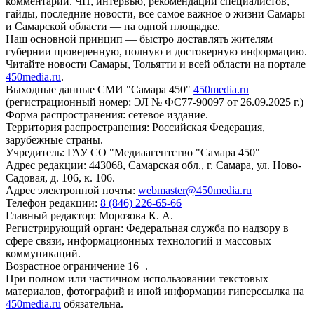
комментарии. ЧП, интервью, рекомендации специалистов,
гайды, последние новости, все самое важное о жизни Самары
и Самарской области — на одной площадке.
Наш основной принцип — быстро доставлять жителям
губернии проверенную, полную и достоверную информацию.
Читайте новости Самары, Тольятти и всей области на портале
450media.ru
.
Выходные данные СМИ "Самара 450"
450media.ru
(регистрационный номер: ЭЛ № ФС77-90097 от 26.09.2025 г.)
Форма распространения: сетевое издание.
Территория распространения: Российская Федерация,
зарубежные страны.
Учредитель: ГАУ СО "Медиаагентство "Самара 450"
Адрес редакции: 443068, Самарская обл., г. Самара, ул. Ново-
Садовая, д. 106, к. 106.
Адрес электронной почты:
webmaster@450media.ru
Телефон редакции:
8 (846) 226-65-66
Главный редактор: Морозова К. А.
Регистрирующий орган: Федеральная служба по надзору в
сфере связи, информационных технологий и массовых
коммуникаций.
Возрастное ограничение 16+.
При полном или частичном использовании текстовых
материалов, фотографий и иной информации гиперссылка на
450media.ru
обязательна.