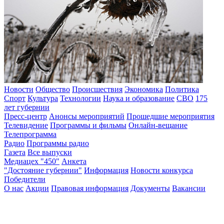
Новости
Общество
Происшествия
Экономика
Политика
Спорт
Культура
Технологии
Наука и образование
СВО
175
лет губернии
Пресс-центр
Анонсы мероприятий
Прошедшие мероприятия
Телевидение
Программы и фильмы
Онлайн-вещание
Телепрограмма
Радио
Программы радио
Газета
Все выпуски
Медиацех "450"
Анкета
"Достояние губернии"
Информация
Новости конкурса
Победители
О нас
Акции
Правовая информация
Документы
Вакансии