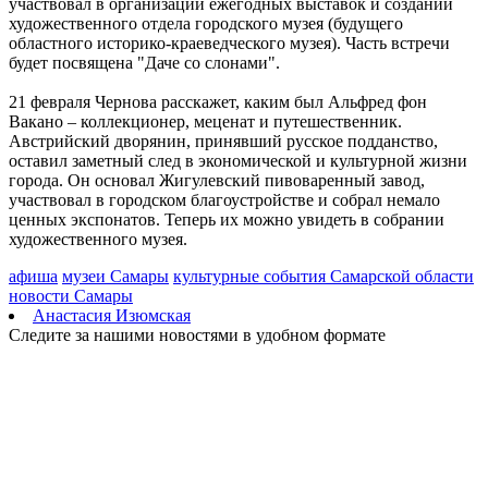
молодежью
участвовал в организации ежегодных выставок и создании
08.08.2026 | 11:20
художественного отдела городского музея (будущего
В Самаре со дна Волги подняли тело утонувшего мужчины
областного историко-краеведческого музея). Часть встречи
08.08.2026 | 11:15
будет посвящена "Даче со слонами".
Вячеслав Федорищев поздравил жителей Самарской области с
Днем физкультурника
21 февраля Чернова расскажет, каким был Альфред фон
08.08.2026 | 11:05
Вакано – коллекционер, меценат и путешественник.
Два человека погибли в столкновении моторной лодки и
Австрийский дворянин, принявший русское подданство,
катера в Самарской области
оставил заметный след в экономической и культурной жизни
08.08.2026 | 10:35
города. Он основал Жигулевский пивоваренный завод,
Народные приметы на 9 августа 2026 года: что нельзя делать в
участвовал в городском благоустройстве и собрал немало
этот день
ценных экспонатов. Теперь их можно увидеть в собрании
08.08.2026 | 10:27
художественного музея.
Где в Самаре отключат холодную воду 8 августа: список
адресов
афиша
музеи Самары
культурные события Самарской области
08.08.2026 | 10:15
новости Самары
День физкультурника в России: какие праздники отмечают 8
Анастасия Изюмская
августа
Следите за нашими новостями в удобном формате
08.08.2026 | 09:54