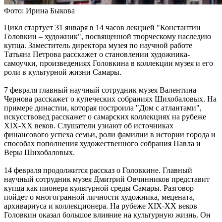
08.08.2026 | 15:18
Фото: Ирина Быкова
Самарцев приглашают на бесплатные показы советского кино
8 и 9 августа
Цикл стартует 31 января в 14 часов лекцией "Константин
08.08.2026 | 14:52
Головкин – художник", посвященной творческому наследию
Вячеслав Федорищев награжден почетной грамотой
купца. Заместитель директора музея по научной работе
Минобороны России
Татьяна Петрова расскажет о становлении художника-
08.08.2026 | 14:23
самоучки, произведениях Головкина в коллекции музея и его
Самарскую область накроет гроза с градом 8 августа
роли в культурной жизни Самары.
08.08.2026 | 14:13
Самарцам покажут фильм о жизни и трагической гибели
7 февраля главный научный сотрудник музея Валентина
Ивана Блока
Чернова расскажет о купеческих собраниях Шихобаловых. На
08.08.2026 | 12:52
примере династии, которая построила "Дом с атлантами",
Стали известны подробности столкновения катера и лодки в
искусствовед расскажет о самарских коллекциях на рубеже
Красноглинском районе
XIX-XX веков. Слушатели узнают об источниках
08.08.2026 | 12:31
финансового успеха семьи, роли фамилии в истории города и
Вячеслав Федорищев рассказал о последствиях атаки ВСУ на
способах пополнения художественного собрания Павла и
регион
Веры Шихобаловых.
08.08.2026 | 12:29
Водитель "Мазды" сбил женщину на улице Подшипниковой в
14 февраля продолжится рассказ о Головкине. Главный
Самаре
научный сотрудник музея Дмитрий Овчинников представит
08.08.2026 | 12:12
купца как пионера культурной среды Самары. Разговор
Ударила собутыльника: на тольяттинку завели "уголовку"
пойдет о многогранной личности художника, мецената,
08.08.2026 | 11:40
архивариуса и коллекционера. На рубеже XIX-XX веков
В Самаре ветераны СВО сыграли в пляжный волейбол с
Головкин оказал большое влияние на культурную жизнь. Он