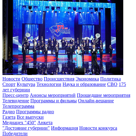
Новости
Общество
Происшествия
Экономика
Политика
Спорт
Культура
Технологии
Наука и образование
СВО
175
лет губернии
Пресс-центр
Анонсы мероприятий
Прошедшие мероприятия
Телевидение
Программы и фильмы
Онлайн-вещание
Телепрограмма
Радио
Программы радио
Газета
Все выпуски
Медиацех "450"
Анкета
"Достояние губернии"
Информация
Новости конкурса
Победители