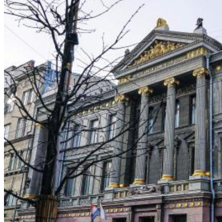
08.08.2026 | 19:11
8 августа самарские "Крылья Советов" на домашнем стадионе
уступили "Балтике"
08.08.2026 | 18:41
Вячеслав Федорищев: "У нас очень сильная федерация
прыжков на батуте"
08.08.2026 | 17:57
Самарцев приглашают на бесплатные тренировки 9 августа
08.08.2026 | 17:38
8 августа в Самаре косят траву на 20-ти улицах
08.08.2026 | 17:08
Школы Самарской области перейдут на обновленную
программу с 1 сентября
08.08.2026 | 16:39
В Самарской области 8 августа объявили штормовое
предупреждение
08.08.2026 | 16:30
Вячеслав Федорищев вручил награды спортсменам, тренерам
и ветеранам
08.08.2026 | 15:59
Где в Самаре отключат холодную воду с 10 по 12 августа:
список адресов
08.08.2026 | 15:44
Ливень с грозой и жара до 35 °C ожидаются в Самарской
области 9 августа