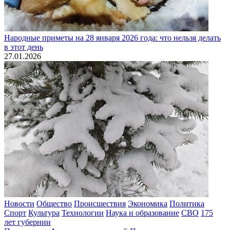
Народные приметы на 28 января 2026 года: что нельзя делать
в этот день
27.01.2026
Новости
Общество
Происшествия
Экономика
Политика
Спорт
Культура
Технологии
Наука и образование
СВО
175
лет губернии