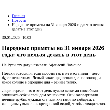
Новости
Главная
Пенсионерка из Ставропольского района потеряла 650 тысяч
Новости
рублей из-за аферистов
Народные приметы на 31 января 2026 года: что нельзя
09.08.2026 | 16:40
делать в этот день
Вернут деньги: мошенники обманули пенсионерку из Самары
на 950 тысяч рублей
30.01.2026 | 10:03
09.08.2026 | 16:38
Из-за непогоды в Тольятти усилили работу аварийных служб
Народные приметы на 31 января 2026
09.08.2026 | 15:35
Где в Самаре приведут в порядок газоны 9 августа: список
года: что нельзя делать в этот день
адресов
09.08.2026 | 15:31
На Руси эту дату называли Афанасий Ломонос.
Нападающий КС рассказал об игре команды с новым
тренером
Предки говорили: если морозы так и не наступили – лето
09.08.2026 | 15:05
будет ненастным. Ясный закат предвещал долгие холода, а
Вратарь Гудиев рассказал о тактике "Акрона" на матч с
яркое солнце в середине дня – раннее тепло.
"Локомотивом"
09.08.2026 | 14:25
Люди верили, что в этот день нужно всякими способами
В Красноглинском районе Самары водитель легковушки сбил
защищать себя и свой дом от нечисти. Они заговаривали
ребенка
печные трубы, мужики стучали кнутами по амбарам, а
09.08.2026 | 14:16
женщины умывались крещенской водой, чтобы отвадить зло.
В России могут отменить ЕГЭ с 2027 года
09.08.2026 | 12:35