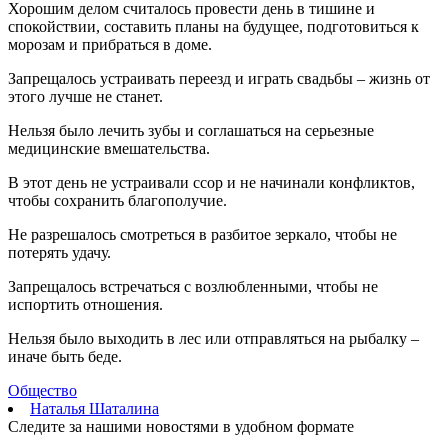
Хорошим делом считалось провести день в тишине и
На Самарскую область 9 августа обрушатся гроза, ливень и
спокойствии, составить планы на будущее, подготовиться к
град
морозам и прибраться в доме.
09.08.2026 | 12:12
В Самаре открыли обновленный стадион филиала ЦСКА
Запрещалось устраивать переезд и играть свадьбы – жизнь от
09.08.2026 | 11:49
этого лучше не станет.
В самарском парке Гагарина отметили День физкультурника
09.08.2026 | 11:41
Нельзя было лечить зубы и соглашаться на серьезные
В похвистневском парке "Юбилейный" появилась новая
медицинские вмешательства.
спортплощадка
09.08.2026 | 11:31
В этот день не устраивали ссор и не начинали конфликтов,
Самарца отправили в колонию за похищение телефона и
чтобы сохранить благополучие.
денег с карты
09.08.2026 | 11:28
Не разрешалось смотреться в разбитое зеркало, чтобы не
В Тольятти спасли подростков на сапборде, которых унесло от
потерять удачу.
берега
09.08.2026 | 10:56
Запрещалось встречаться с возлюбленными, чтобы не
9 августа на нескольких улицах Самары не будет холодной
испортить отношения.
воды
Нельзя было выходить в лес или отправляться на рыбалку –
09.08.2026 | 10:29
иначе быть беде.
В Самарской области 9 августа около 5 часов действовала
беспилотная опасность
Общество
09.08.2026 | 10:24
Наталья Шаталина
Врач перечислил полезные для работы мозга продукты
Следите за нашими новостями в удобном формате
09.08.2026 | 10:05
Вячеслав Федорищев поздравил жителей Самарской области с