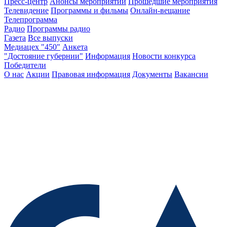
Пресс-центр
Анонсы мероприятий
Прошедшие мероприятия
Телевидение
Программы и фильмы
Онлайн-вещание
Телепрограмма
Радио
Программы радио
Газета
Все выпуски
Медиацех "450"
Анкета
"Достояние губернии"
Информация
Новости конкурса
Победители
О нас
Акции
Правовая информация
Документы
Вакансии