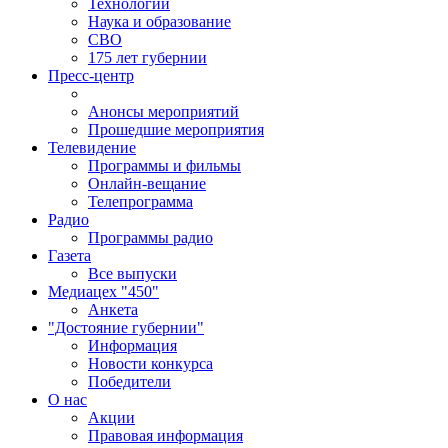
Технологии
Наука и образование
СВО
175 лет губернии
Пресс-центр
Анонсы мероприятий
Прошедшие мероприятия
Телевидение
Программы и фильмы
Онлайн-вещание
Телепрограмма
Радио
Программы радио
Газета
Все выпуски
Медиацех "450"
Анкета
"Достояние губернии"
Информация
Новости конкурса
Победители
О нас
Акции
Правовая информация