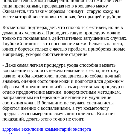
пользователей. Люди намеренно полностью сжигали себе
народов России
лица препаратами, превращая их в кровавую маску.
05.08.2026 | 16:33
Ожидается, что таким образом "снимут" старую кожу, на
На улице Ново-Садовой в Самаре 5 августа столкнулись
месте которой восстановится новая, без прыщей и рубцов.
четыре иномарки
05.08.2026 | 16:32
Косметолог подтверждает, что способ эффективен, но не в
"Развиваться и быть полезным": в Самарской области
домашних условиях. Проводить такую процедуру можно
добровольчество объединяет тысячи людей
только по показаниям в действительно запущенных случаях.
05.08.2026 | 16:17
Глубокий пилинг – это воспаление кожи. Решаясь на него,
По инициативе Вячеслава Федорищева усилят роль Совета
клиент борется только с частью проблем, приобретая новые.
ректоров вузов
Например, ускоряя собственное старение.
05.08.2026 | 16:03
В Самарской области появятся 37 новых светофоров
- Даже самая легкая процедура ухода способна вызвать
05.08.2026 | 15:36
воспаление и усилить нежелательные эффекты, поэтому
Владимир Путин назначил главу войск беспилотных систем
важно, чтобы косметолог предварительно собрал полный
России
анамнез, оценил состояние кожи и подготовился должным
05.08.2026 | 15:26
образом. Я предпочитаю избегать агрессивных процедур и
"Культура глазами художников": тольяттинцев приглашают на
отдаю предпочтение мягким, поверхностным методикам,
передвижную выставку
направленным на бережное осветление и улучшение
05.08.2026 | 15:15
состояния кожи. В большинстве случаев специалисты
В Самаре пройдет всероссийский турнир по баскетболу
борются именно с воспалениями, а тут косметологу
"Оранжевый мяч"
предлагается намеренно сжечь лицо клиента. Если нет
05.08.2026 | 15:15
показаний, делать этого точно не стоит.
Память старых улиц: в Самаре объединили предметы
прошлых эпох и работы современных художников
здоровье
эксклюзив
комментарий эксперта