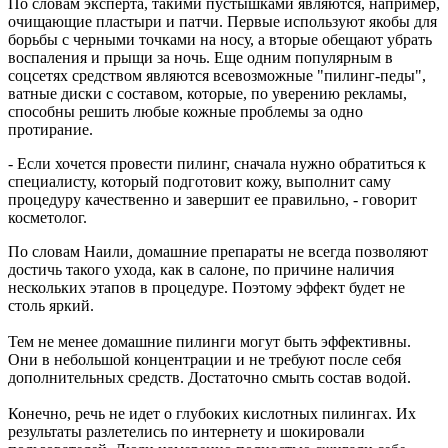
По словам эксперта, такими пустышками являются, например,
чем работать"
очищающие пластыри и патчи. Первые используют якобы для
05.08.2026 | 18:39
борьбы с черными точками на носу, а вторые обещают убрать
Предприниматель из Сызрани создает гитары под
воспаления и прыщи за ночь. Еще одним популярным в
собственным брендом
соцсетях средством являются всевозможные "пилинг-педы",
05.08.2026 | 18:22
ватные диски с составом, которые, по уверению рекламы,
Владимир Путин утвердил основы государственной политики
способны решить любые кожные проблемы за одно
РФ в сфере кадетского образования
протирание.
05.08.2026 | 18:15
Электричку из Самары в Уфу временно отменят в августе
- Если хочется провести пилинг, сначала нужно обратиться к
05.08.2026 | 18:08
специалисту, который подготовит кожу, выполнит саму
Под Сызранью 5 августа легковушка вылетела с трассы в
процедуру качественно и завершит ее правильно, - говорит
кювет и перевернулась
косметолог.
05.08.2026 | 17:53
Сотрудника вуза будут судить за превышение полномочий при
По словам Наили, домашние препараты не всегда позволяют
выполнении госзадания
достичь такого ухода, как в салоне, по причине наличия
05.08.2026 | 17:50
нескольких этапов в процедуре. Поэтому эффект будет не
Жители Жигулевска очистили от мусора пляж в селе Зольное
столь яркий.
05.08.2026 | 17:06
В Кинельском районе возводят новый фельдшерско-
Тем не менее домашние пилинги могут быть эффективны.
акушерский пункт
Они в небольшой концентрации и не требуют после себя
05.08.2026 | 16:49
дополнительных средств. Достаточно смыть состав водой.
В Самарской области соцконтракт помог ветерану СВО
открыть свое дело в строительной отрасли
Конечно, речь не идет о глубоких кислотных пилингах. Их
05.08.2026 | 16:42
результаты разлетелись по интернету и шокировали
В Тольятти проходит гандбольный турнир Спартакиады