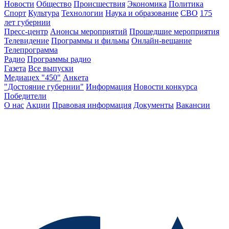
Новости
Общество
Происшествия
Экономика
Политика
Спорт
Культура
Технологии
Наука и образование
СВО
175
лет губернии
Пресс-центр
Анонсы мероприятий
Прошедшие мероприятия
Телевидение
Программы и фильмы
Онлайн-вещание
Телепрограмма
Радио
Программы радио
Газета
Все выпуски
Медиацех "450"
Анкета
"Достояние губернии"
Информация
Новости конкурса
Победители
О нас
Акции
Правовая информация
Документы
Вакансии