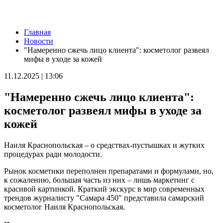
Новости
Главная
Украли мошенники: пенсионеру из Тольятти вернули 60
Новости
тысяч рублей
"Намеренно сжечь лицо клиента": косметолог развеял
05.08.2026 | 22:33
мифы в уходе за кожей
Повторно сел за руль пьяным: житель Самарской области
лишился автомобиля
11.12.2025 | 13:06
05.08.2026 | 22:30
Школы, театры и спортобъекты: как в Самаре готовятся к
"Намеренно сжечь лицо клиента":
отопительному сезону
05.08.2026 | 22:26
косметолог развеял мифы в уходе за
"Самарский движ": подборка мероприятий на 6 августа
кожей
05.08.2026 | 22:20
Жителей Жигулевска приглашают на бесплатные осмотры у
онколога и дерматолога
Наиля Краснопольская – о средствах-пустышках и жутких
05.08.2026 | 20:06
процедурах ради молодости.
Самарские спортсмены завоевали медали первенства России
по гребле на байдарках и каноэ
Рынок косметики переполнен препаратами и формулами, но,
05.08.2026 | 20:02
к сожалению, большая часть из них – лишь маркетинг с
В Тольятти стартуют бесплатные курсы кройки и шитья
красивой картинкой. Краткий экскурс в мир современных
05.08.2026 | 19:11
трендов журналисту "Самара 450" представила самарский
Канатную дорогу строят в Поволжье
косметолог Наиля Краснопольская.
05.08.2026 | 18:55
Гендиректор "Акрона" Константин Клюшев: "Нам есть над