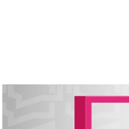
Вячеслав Федорищев показал, как преображается парк Щорса
по нацпроекту
06.08.2026 | 13:05