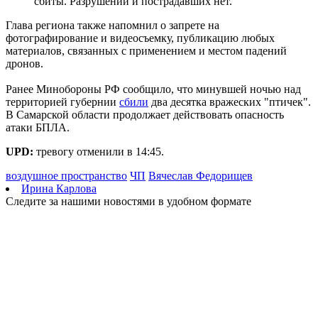
сбиты. Разрушений и пострадавших нет.
06.08.2026 | 17:23
Стало известно, на каких улицах Самары постригли газоны 6
Глава региона также напомнил о запрете на
августа
фотографирование и видеосъемку, публикацию любых
06.08.2026 | 17:10
материалов, связанных с применением и местом падений
На железнодорожных переездах Самарской области
дронов.
произошло пять ДТП с начала года
06.08.2026 | 17:09
Ранее Минобороны РФ сообщило, что минувшей ночью над
Бесплатные тренировки и танцы: куда сходить в Самаре 7
территорией губернии
сбили
два десятка вражеских "птичек".
августа
В Самарской области продолжает действовать опасность
06.08.2026 | 17:05
атаки БПЛА.
В Тольятти пенсионер передал курьеру мошенников пакет с
нарезанными газетами вместо денег
UPD:
тревогу отменили в 14:45.
06.08.2026 | 16:57
воздушное пространство
ЧП
Вячеслав Федорищев
В первый день окружных соревнований проекта для
Ирина Карлова
работающей молодежи "МолоТ" команда Самарской области
Следите за нашими новостями в удобном формате
показала достойный результат
06.08.2026 | 16:21
Улиточный бизнес: в Самарской области выращивают
деликатес
06.08.2026 | 16:17
Укрепление системы довузовской подготовки: проект
"Базовые и опорные школы" в Самарской области
06.08.2026 | 16:11
Праздник вопреки боли: "званый ужин" в честь дня рождения
Карла III – очередная провокация?