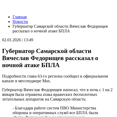
Новости
Главная
Ремонт улицы XXII Партсъезда в Самаре подходит к
Новости
завершению
Губернатор Самарской области Вячеслав Федорищев
06.08.2026 | 18:57
рассказал о ночной атаке БПЛА
В Отрадненской больнице после капремонта открылся
обновленный терапевтический корпус
02.01.2026 | 13:49
06.08.2026 | 18:53
В Жигулевске почти 200 человек проверились на рак кожи
Губернатор Самарской области
06.08.2026 | 18:46
В Самарской области прошло первое заседание Экспертного
Вячеслав Федорищев рассказал о
клуба для общественного контроля за выборами
ночной атаке БПЛА
06.08.2026 | 18:26
Тольяттинцев 6 августа приглашают посмотреть кино под
звездами
Подробности глава 63-го региона сообщил в официальном
06.08.2026 | 17:56
канале в мессенджере Max.
16-летний подросток восстанавливается в больнице после
налета БПЛА
Губернатор Вячеслав Федорищев написал, что в ночь с 1 на 2
06.08.2026 | 17:46
января была отражена атака вражеских беспилотных
На судоремонтном заводе Самары заложили кили двух новых
летательных аппаратов на Самарскую область:
пассажирских судов
06.08.2026 | 17:42
- Благодаря работе систем ПВО Министерства
Жителей Тольятти приглашают на набережную на шоу-
обороны и оперативных служб все БПЛА были
вечеринку