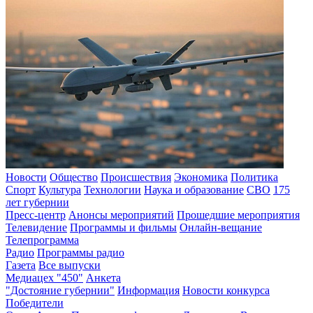
Новости
Общество
Происшествия
Экономика
Политика
Спорт
Культура
Технологии
Наука и образование
СВО
175
лет губернии
Пресс-центр
Анонсы мероприятий
Прошедшие мероприятия
Телевидение
Программы и фильмы
Онлайн-вещание
Телепрограмма
Радио
Программы радио
Газета
Все выпуски
Медиацех "450"
Анкета
"Достояние губернии"
Информация
Новости конкурса
Победители